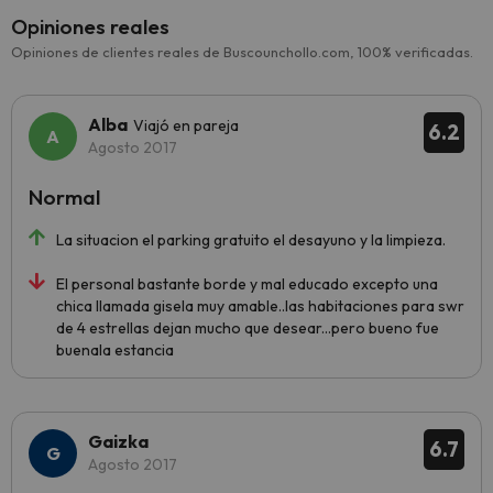
Opiniones reales
Opiniones de clientes reales de Buscounchollo.com, 100% verificadas.
Alba
Viajó en pareja
6.2
Agosto 2017
Normal
La situacion el parking gratuito el desayuno y la limpieza.
El personal bastante borde y mal educado excepto una
chica llamada gisela muy amable..las habitaciones para swr
de 4 estrellas dejan mucho que desear...pero bueno fue
buenala estancia
Gaizka
6.7
Agosto 2017