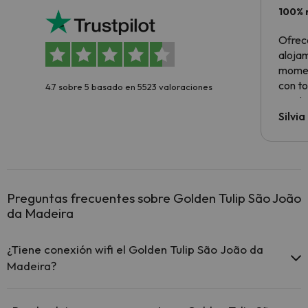
100% 
Ofrec
alojam
momen
con to
4.7 sobre 5 basado en 5523 valoraciones
precio
Silvi
Preguntas frecuentes sobre Golden Tulip São João
da Madeira
¿Tiene conexión wifi el Golden Tulip São João da
Madeira?
El Golden Tulip São João da Madeira ofrece Wi-Fi gratuito