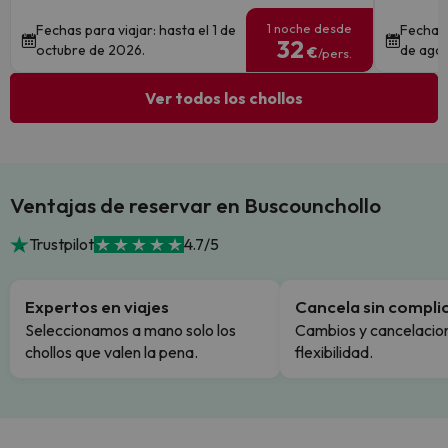
1 noche desde
Fechas para viajar: hasta el 1 de
Fechas 
32
octubre de 2026.
de ago
€
/pers.
Ver todos los chollos
Ventajas de reservar en Buscounchollo
Trustpilot
4.7/5
Expertos en viajes
Cancela sin compli
Seleccionamos a mano solo los
Cambios y cancelacion
chollos que valen la pena.
flexibilidad.