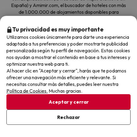
España) y Amimir.com, el buscador de hoteles con más
de 1.000.000 de alojamientos disponibles para
reservar y viajar por todo el mundo.
Tu privacidad es muy importante
Utilizamos cookies únicamente para darte una experiencia
adaptada a tus preferencias y poder mostrarte publicidad
personalizada según tu perfil de navegación. Estas cookies
nos ayudan a mostrar el contenido en base a tus intereses y
Sobre Buscounchollo.com
optimizar nuestra web para ti.
Al hacer clic en "Aceptar y cerrar", harás que te podamos
ofrecer una navegación más eficiente y relevante. Si
¿Quiénes somos?
Top destinos
necesitas consultar más detalles, puedes leer nuestra
Política de Cookies.
Muchas gracias.
Tarjeta Regalo
Hoteles Andalucía
Aceptar y cerrar
Top viajes destacados
Buscounchollo en los medios
Hoteles Andorra
Rechazar
Blog
Viajes con Niños
Top fechas destacadas
Hoteles Cataluña
Web Corporativa
Viajes de Ciudad