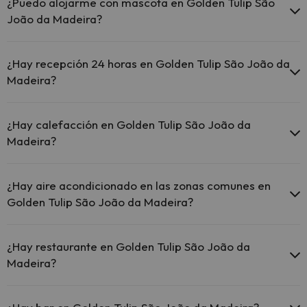
en zonas comunes.
¿Puedo alojarme con mascota en Golden Tulip São
El Golden Tulip São João da Madeira dispone de Wi-Fi.
João da Madeira?
En Golden Tulip São João da Madeira no se admiten mascotas.
¿Hay recepción 24 horas en Golden Tulip São João da
Madeira?
Sí, Golden Tulip São João da Madeira tiene recepción 24 horas.
¿Hay calefacción en Golden Tulip São João da
Madeira?
Sí, Golden Tulip São João da Madeira tiene calefacción en las zonas
comunes.
¿Hay aire acondicionado en las zonas comunes en
Golden Tulip São João da Madeira?
Sí, Golden Tulip São João da Madeira tiene aire acondicionado en
las zonas comunes.
¿Hay restaurante en Golden Tulip São João da
Madeira?
Sí, Golden Tulip São João da Madeira tiene restaurante.