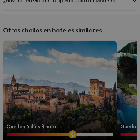
¿Hay bar en Golden Tulip São João da Madeira?
Sí, Golden Tulip São João da Madeira tiene bar.
Otros chollos en hoteles similares
Quedan 6 días 8 horas
Quedan 