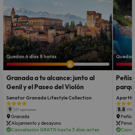
Quedan 6 días 8 horas
Quedan 
Granada a tu alcance: junto al
Peñísc
Genil y el Paseo del Violón
parque
Senator Granada Lifestyle Collection
Apartho
9
8.8
127 opiniones
958 
Granada
Peñísc
Alojamiento y desayuno
Pensió
Cancelación GRATIS hasta 3 días antes
Cance