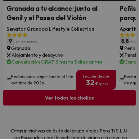
Granada a tu alcance: junto al
Peñísc
Genil y el Paseo del Violón
parque
Senator Granada Lifestyle Collection
Apartho
9
8.8
127 opiniones
958 
Granada
Peñísc
Alojamiento y desayuno
Pensió
Cancelación GRATIS hasta 3 días antes
Cance
1 noche desde
Fechas para viajar: hasta el 1 de
Fechas 
32
octubre de 2026.
de ago
€
/pers.
Ver todos los chollos
Otras iniciativas de éxito del grupo Viajes Para Ti S.L.U.
son Esquiades.com (la web líder de viajes a la nieve en