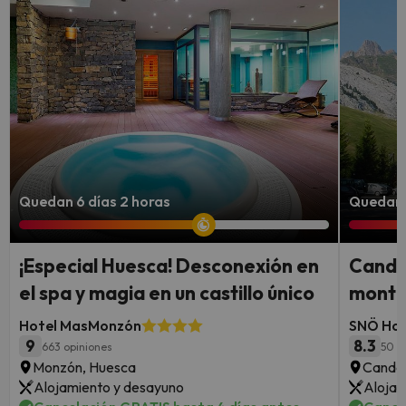
Quedan 6 días 2 horas
Quedan 5
¡Especial Huesca! Desconexión en
Canda
el spa y magia en un castillo único
montañ
Hotel MasMonzón
SNÖ Hot
9
8.3
663 opiniones
50 o
Monzón, Huesca
Canda
Alojamiento y desayuno
Alojam