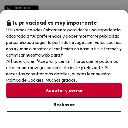
Hoteles en Islas
Vacaciones en Septiembre
Chollos en la playa
Hoteles Salou
Vacaciones en Octubre
Chollos con Vuelo Incluido
Tu privacidad es muy importante
Vacaciones en Noviembre
Utilizamos cookies únicamente para darte una experiencia
Hoteles con toboganes
adaptada a tus preferencias y poder mostrarte publicidad
personalizada según tu perfil de navegación. Estas cookies
Selección de la Newsletter
nos ayudan a mostrar el contenido en base a tus intereses y
optimizar nuestra web para ti.
Métodos de pago disponibles
Los favoritos de nuestros clientes
Al hacer clic en "Aceptar y cerrar", harás que te podamos
ofrecer una navegación más eficiente y relevante. Si
necesitas consultar más detalles, puedes leer nuestra
Política de Cookies.
Muchas gracias.
Condiciones generales
Aceptar y cerrar
Privacidad datos
Política de cookies
Rechazar
Viajes para ti S.L.U. Copyright © Buscounchollo.com 2010 -
2026