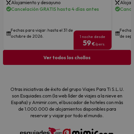
Alojamiento y desayuno
Alojam
Cancelación GRATIS hasta 4 días antes
Cance
Fechas para viajar: hasta el 31 de
Fechas 
octubre de 2026.
de sept
1 noche desde
59
€
/pers.
Ver todos los chollos
Otras iniciativas de éxito del grupo Viajes Para Ti S.L.U.
son Esquiades.com (la web líder de viajes a la nieve en
España) y Amimir.com, el buscador de hoteles con más
de 1.000.000 de alojamientos disponibles para
reservar y viajar por todo el mundo.