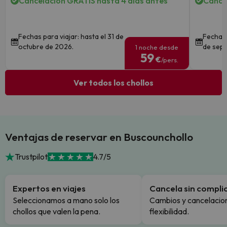
Cancelación GRATIS hasta 4 días antes
Cance
Fechas para viajar: hasta el 31 de
Fechas 
octubre de 2026.
de sept
1 noche desde
59
€
/pers.
Ver todos los chollos
Ventajas de reservar en Buscounchollo
Trustpilot
4.7/5
Expertos en viajes
Cancela sin compli
Seleccionamos a mano solo los
Cambios y cancelacion
chollos que valen la pena.
flexibilidad.