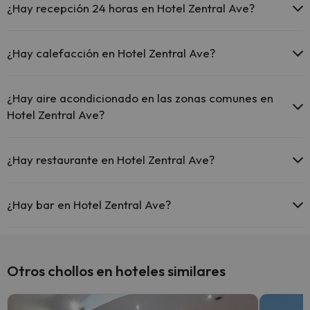
¿Hay recepción 24 horas en Hotel Zentral Ave?
Sí, Hotel Zentral Ave tiene recepción 24 horas.
¿Hay calefacción en Hotel Zentral Ave?
Sí, Hotel Zentral Ave tiene calefacción en las zonas comunes.
¿Hay aire acondicionado en las zonas comunes en
Hotel Zentral Ave?
Sí, Hotel Zentral Ave tiene aire acondicionado en las zonas
comunes.
¿Hay restaurante en Hotel Zentral Ave?
Sí, Hotel Zentral Ave tiene restaurante.
¿Hay bar en Hotel Zentral Ave?
Sí, Hotel Zentral Ave tiene bar.
Otros chollos en hoteles similares