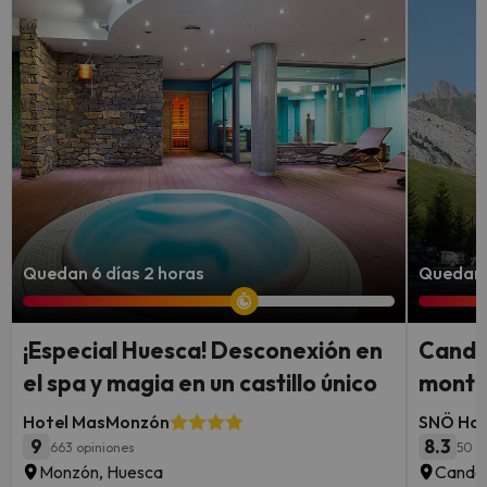
Quedan 6 días 2 horas
Quedan 5
¡Especial Huesca! Desconexión en
Canda
el spa y magia en un castillo único
montañ
Hotel MasMonzón
SNÖ Hot
9
8.3
663 opiniones
50 o
Monzón, Huesca
Canda