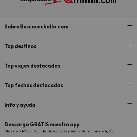
Sobre Buscounchollo.com
¿Quiénes somos?
Top destinos
Tarjeta Regalo
Hoteles Andalucía
Top viajes destacados
Buscounchollo en los medios
Hoteles Andorra
Blog
Viajes con Niños
Top fechas destacadas
Hoteles Cataluña
Web Corporativa
Viajes de Ciudad
Hoteles Portugal
Verano
Info y ayuda
Proveedores
Viajes de Novios
Hoteles Valencia
Puente de Agosto
Opiniones de nuestros clientes
Viajes con mascotas
Contáctanos
Descarga GRATIS nuestra app
Hoteles Galicia
Vacaciones en Agosto
Más de 3 MILLONES de descargas y una valoración de 4,7/5.
Viajes para grupos
Chollos con Todo Incluido
Preguntas frecuentes