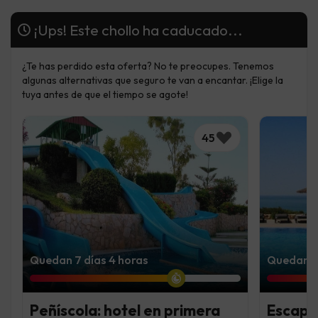
¡Ups! Este chollo ha caducado...
¿Te has perdido esta oferta? No te preocupes. Tenemos
algunas alternativas que seguro te van a encantar. ¡Elige la
tuya antes de que el tiempo se agote!
45
Quedan 7 días 4 horas
Quedan 6
Peñíscola: hotel en primera
Escapad