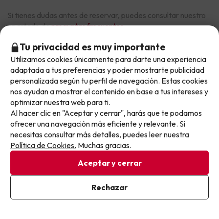
Si tienes dudas antes de reservar, puedes consultar nuestro
apartado de
preguntas frecuentes
.
Tu privacidad es muy importante
Utilizamos cookies únicamente para darte una experiencia
No llegas tarde: llegas al siguiente.
Otras iniciativas de éxito del grupo Viajes Para Ti S.L.U.
adaptada a tus preferencias y poder mostrarte publicidad
son Esquiades.com (la web líder de viajes a la nieve en
Este chollo ya ha caducado, pero cada día lanzamos
personalizada según tu perfil de navegación. Estas cookies
España) y Amimir.com, el buscador de hoteles con más
nuevas oportunidades para viajar mejor y pagar
nos ayudan a mostrar el contenido en base a tus intereses y
de 1.000.000 de alojamientos disponibles para
optimizar nuestra web para ti.
menos.
reservar y viajar por todo el mundo.
Al hacer clic en "Aceptar y cerrar", harás que te podamos
Apúntate y que el próximo no se te escape.
ofrecer una navegación más eficiente y relevante. Si
necesitas consultar más detalles, puedes leer nuestra
Pon tu mejor e-mail
Política de Cookies.
Muchas gracias.
Aceptar y cerrar
Sobre Buscounchollo.com
Ya estoy suscrito
Rechazar
Al suscribirte, confirmas haber leído y estar de acuerdo con la
Política de Privacidad
¿Quiénes somos?
Top destinos