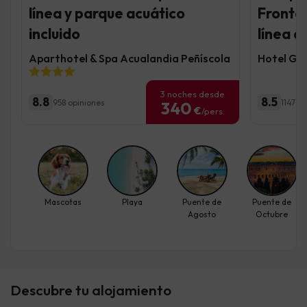
línea y parque acuático
Fronter
incluido
línea d
Aparthotel & Spa Acualandia Peñíscola
Hotel Gar
3 noches desde
8.8
8.5
958 opiniones
1147 o
340
€
/pers.
Mascotas
Playa
Puente de
Puente de
Agosto
Octubre
Descubre tu alojamiento