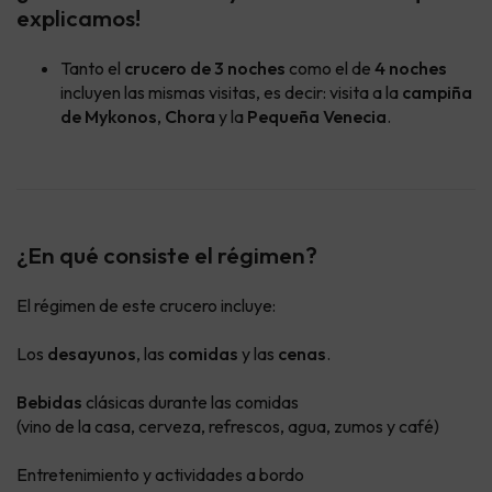
explicamos!
Tanto el
crucero de 3 noches
como el de
4 noches
incluyen las mismas visitas, es decir:
visita a la
campiña
de Mykonos
,
Chora
y la
Pequeña Venecia
.
¿En qué consiste el régimen?
El régimen de este crucero incluye:
Los
desayunos
, las
comidas
y las
cenas
.
Bebidas
clásicas durante las comidas
(vino de la casa, cerveza, refrescos, agua, zumos y café)
Entretenimiento y actividades a bordo