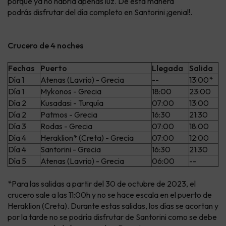
porque ya no habría apenas luz. De esta manera
podrás disfrutar del día completo en Santorini ¡genial!.
Crucero de 4 noches
Fechas
Puerto
Llegada
Salida
Día 1
Atenas (Lavrio) - Grecia
--
13:00*
Día 1
Mykonos - Grecia
18:00
23:00
Día 2
Kusadasi - Turquía
07:00
13:00
Día 2
Patmos - Grecia
16:30
21:30
Día 3
Rodas - Grecia
07:00
18:00
Día 4
Heraklion* (Creta) - Grecia
07:00
12:00
Día 4
Santorini - Grecia
16:30
21:30
Día 5
Atenas (Lavrio) - Grecia
06:00
--
*Para las salidas a partir del 30 de octubre de 2023, el
crucero sale a las 11:00h y no se hace escala en el puerto de
Heraklion (Creta). Durante estas salidas, los días se acortan y
por la tarde no se podría disfrutar de Santorini como se debe