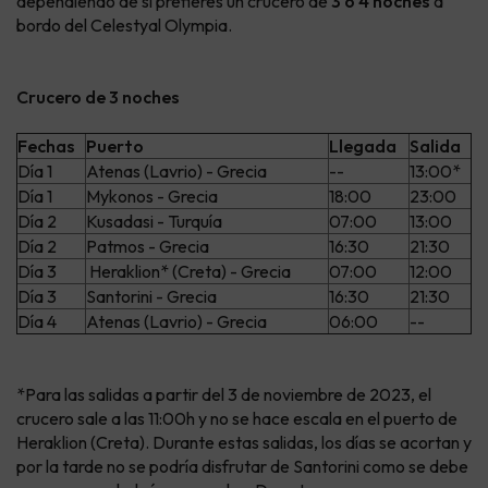
dependiendo de si prefieres un crucero de
3 o 4 noches
a
bordo del Celestyal Olympia.
Crucero de 3 noches
Fechas
Puerto
Llegada
Salida
Día 1
Atenas (Lavrio) - Grecia
--
13:00*
Día 1
Mykonos - Grecia
18:00
23:00
Día 2
Kusadasi - Turquía
07:00
13:00
Día 2
Patmos - Grecia
16:30
21:30
Día 3
Heraklion* (Creta) - Grecia
07:00
12:00
Día 3
Santorini - Grecia
16:30
21:30
Día 4
Atenas (Lavrio) - Grecia
06:00
--
*Para las salidas a partir del 3 de noviembre de 2023, el
crucero sale a las 11:00h y no se hace escala en el puerto de
Heraklion (Creta). Durante estas salidas, los días se acortan y
por la tarde no se podría disfrutar de Santorini como se debe