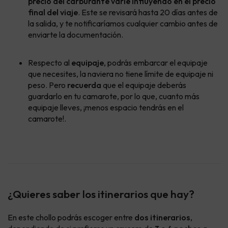
precio del carburante varíe influyendo en el precio
final del viaje
. Este se revisará hasta 20 días antes de
la salida, y te notificaríamos cualquier cambio antes de
enviarte la documentación.
Respecto al
equipaje
, podrás embarcar el equipaje
que necesites, la naviera no tiene límite de equipaje ni
peso. Pero
recuerda
que el equipaje deberás
guardarlo en tu camarote, por lo que, cuanto más
equipaje lleves, ¡menos espacio tendrás en el
camarote!.
¿Quieres saber los itinerarios que hay?
En este chollo podrás escoger entre
dos itinerarios
,