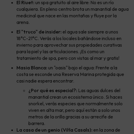
El Riuet:
un spa gratuito al aire libre: No es un río
cualquiera. En pleno centro brota un manantial de agua
medicinal que nace en las montañas y fluye por la
arena.
El "truco" de insider:
el agua sale siempre a unos
18°C-21°C. Verás a los locales bañándose incluso en
invierno para aprovechar sus propiedades curativas
para la piel y las articulaciones. ¡Es como un
tratamiento de spa, pero con vistas al mar y gratis!
Masia Blanca:
un "oasis" bajo el agua: Frente a la
costa se esconde una Reserva Marina protegida que
casi nadie espera encontrar.
¿Por qué es especial?:
Las aguas dulces del
manantial crean un ecosistema único. Si haces
snorkel, verás especies que normalmente solo
viven en alta mar, pero aquí están a solo unos
metros de la orilla gracias a su arrecife de
barrera.
La casa de un genio (Vil·la Casals):
en la zona de