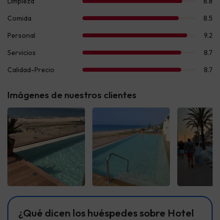
Imágenes de nuestros clientes
Ver todas
Ver todas
Ver t
¿Qué dicen los huéspedes sobre Hotel