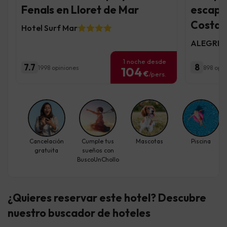
Fenals en Lloret de Mar
escapa
Costa 
Hotel Surf Mar
ALEGRIA
1 noche desde
7.7
8
1998 opiniones
898 opin
104
€
/pers.
Cancelación
Cumple tus
Mascotas
Piscina
gratuita
sueños con
BuscoUnChollo
¿Quieres reservar este hotel? Descubre
nuestro buscador de hoteles