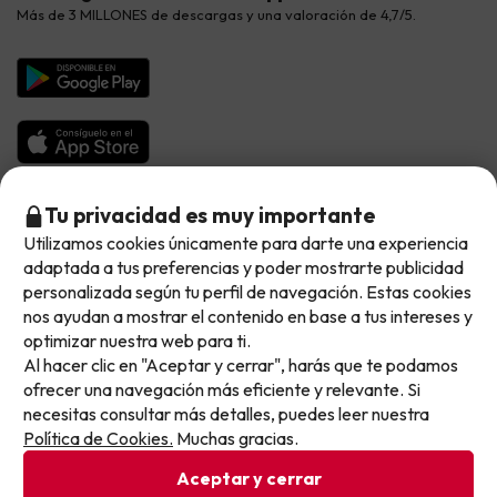
Vacaciones en Agosto
Más de 3 MILLONES de descargas y una valoración de 4,7/5.
Viajes para grupos
Chollos con Todo Incluido
Preguntas frecuentes
Hoteles en Islas
Vacaciones en Septiembre
Chollos en la playa
Hoteles Salou
Vacaciones en Octubre
Chollos con Vuelo Incluido
Vacaciones en Noviembre
Hoteles con toboganes
Selección de la Newsletter
Tu privacidad es muy importante
Utilizamos cookies únicamente para darte una experiencia
No llegas tarde: llegas al siguiente.
Métodos de pago disponibles
Los favoritos de nuestros clientes
adaptada a tus preferencias y poder mostrarte publicidad
Este chollo ya ha caducado, pero cada día lanzamos
personalizada según tu perfil de navegación. Estas cookies
nuevas oportunidades para viajar mejor y pagar
nos ayudan a mostrar el contenido en base a tus intereses y
optimizar nuestra web para ti.
menos.
Al hacer clic en "Aceptar y cerrar", harás que te podamos
Apúntate y que el próximo no se te escape.
Condiciones generales
ofrecer una navegación más eficiente y relevante. Si
Privacidad datos
necesitas consultar más detalles, puedes leer nuestra
Pon tu mejor e-mail
Política de cookies
Política de Cookies.
Muchas gracias.
Aceptar y cerrar
Viajes para ti S.L.U. Copyright © Buscounchollo.com 2010 -