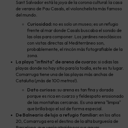
Sant Salvador está la joya de la corona cultural: la casa
de verano de Pau Casals, el violonchelista más famoso
del mundo.
Curiosidad:
no es solo un museo; es un refugio
frente al mar donde Casals buscaba el sonido de
las olas para componer. Los jardines neoclásicos
con vistas directas al Mediterráneo son,
probablemente, el rincón más fotografiable de la
zona.
La playa "infinita" de arena de cuarzo:
si odias las
playas donde no hay sitio para la toalla, este es tu lugar.
Comarruga tiene una de las playas más anchas de
Cataluña (¡más de 100 metros!).
Dato curioso:
su arena es tan fina y dorada
porque es rica en cuarzo y feldespato erosionado
de las montañas cercanas. Es una arena "limpia"
que brilla bajo el sol de forma especial.
De Balneario de lujo a refugio familiar:
en los años
20, Comarruga era el destino de la alta burguesía de
Barcelona, que venía atraída por sus aguas