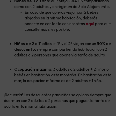
Bebés de 0 a 1 año:
el
1º
viaja
GRATIS
compartiendo
cama con 2 adultos y en régimen de Solo Alojamiento.
En caso de que quieras viajar con 2 bebés
alojados en la misma habitación, deberás
ponerte en contacto con nosotros
aquí
para que
consultemos si es posible.
Niños de 2 a 11 años
: el
1º
y el
2º
viajan con un
50% de
descuento
, siempre compartiendo habitación con 2
adultos o 2 personas que abonen la tarifa de adulto.
Ocupación máxima:
3 adultos o 2 adultos + 2 niños o
bebés en habitación vista montaña. En habitación vista
mar, la ocupación máxima es de 2 adultos + 1 niño.
¡Recuerda! Los descuentos para niños se aplican siempre que
duerman con 2 adultos o 2 personas que paguen la tarifa de
adulto en la misma habitación.