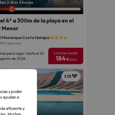
an 2 días 5 horas
el 4* a 300m de la playa en el
 Menor
l Monarque Costa Narejos
3972 opiniones
2 noches desde
has para viajar: hasta el 23
184
agosto de 2026.
€
/pers.
538
ncias y poder
os ayudan a
ás eficiente y
an 1 día 6 horas
ies.
Muchas