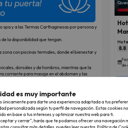
Qued
Hot
ito spa y a las Termas Carthaginesas por persona y
Mar
n de la disponibilidad que tengan.
Hote
8.8
 zona con piscinas termales, donde el bienestar y
Fec
de 
vicales, dorsales y de hombros, mientras que la
ra corriente para masaje en el abdomen y las
cina, de agua caliente.
s ¡aprovéchalos al máximo para descansar!
cidad es muy importante
:
s únicamente para darte una experiencia adaptada a tus prefere
h a 14:00h.
dad personalizada según tu perfil de navegación. Estas cookies n
h a 12:00h y de 16:00h a 20:00h.
ido en base a tus intereses y optimizar nuestra web para ti.
"Aceptar y cerrar", harás que te podamos ofrecer una navegación m
Qued
 consigas la relajación completa del cuerpo y la
esitas consultar más detalles, puedes leer nuestra
Política de Cook