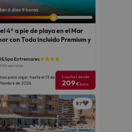
an 6 días 9 horas
el 4* a pie de playa en el Mar
or con Todo Incluido Premium y
l&Spa Entremares
2126 opiniones
2 noches desde
has para viajar: hasta el 13 de
209
tiembre de 2026.
€
/pers.
87