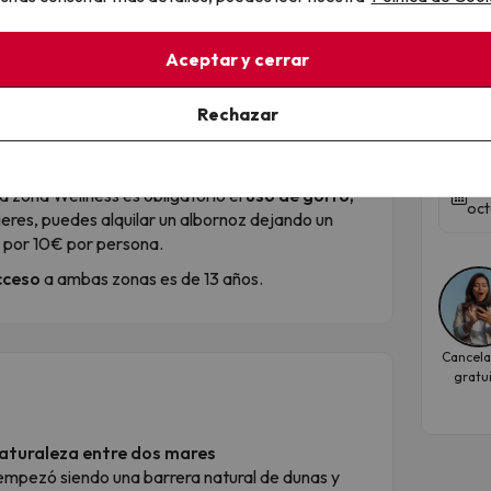
una seca, baño de vapor con eucalipto, pozo de
.
Aceptar y cerrar
Vac
 las Termas Carthaginesas, de 25 minutos.
hot
:
Rechazar
Occi
0h.
:00h a 19:00h.
Fec
a zona Wellness es obligatorio el
uso de gorro,
oct
ieres, puedes alquilar un albornoz dejando un
 por 10€ por persona.
cceso
a ambas zonas es de 13 años.
Cancela
gratu
naturaleza entre dos mares
 empezó siendo una barrera natural de dunas y