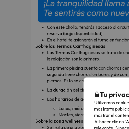
Con este chollo, tendrás 1 acceso al circu
reserva (bajo disponibilidad).
En el hotel te asignarán el turno en funció
Sobre las Termas Carthaginesas
Las Termas Carthaginesas se trata de una
la relajación son lo primero.
La primera piscina cuenta con chorros cer
segunda tiene chorros lumbares y de cont
piernas. Esto se combina con la última pis
La
duración
del circuito es de 25 minuto
Tu priva
Los
horarios
de acceso son los siguientes
Utilizamos cookie
Lunes, miércoles y jueves: de 10:00
mostrarte publici
Martes, viernes y sábado: de 10:00
mostrar el conten
Sobre la zona wellness - spa
Al hacer clic en 
Se trata de una zona cuyo objetivo es que
relevante. Si nec