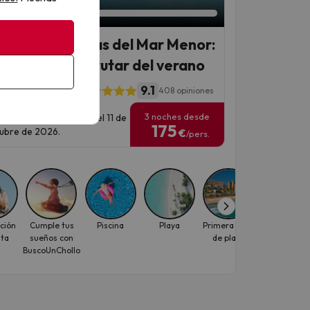
aciones a orillas del Mar Menor:
el 4* para disfrutar del verano
9.1
dental Mar Menor
408 opiniones
3 noches desde
has para viajar: hasta el 11 de
175
ubre de 2026.
€
/pers.
ción
Cumple tus
Piscina
Playa
Primera línea
Selección d
ita
sueños con
de playa
la semana
BuscoUnChollo