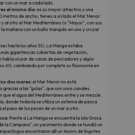
ar con un mar a cada lado.
es el mismo día:
es su mayor atractivo y una
00 metros de ancho, tienes a un lado el Mar Menor
) y al otro el Mar Mediterráneo (o "Mayor", con sus
la mañana con un baño tranquilo en uno y cruzar
ico:
hasta los años 50, La Manga estaba
dunas gigantescas cubiertas de vegetación,
o había un par de casas de pescadores y algún
ños 60, cambiando por completo su fisionomía en
los dos mares:
el Mar Menor no está
gracias a las "golas", que son unos canales
 que el agua del Mediterráneo entre y se mezcle.
a, donde todavía se utiliza un sistema de pesca
 el paso de los peces de un mar a otro.
osa:
frente a La Manga se encuentra la Isla Grosa.
de la Campana", un yacimiento donde se hundió un
rqueólogos encontraron allí un tesoro de lingotes