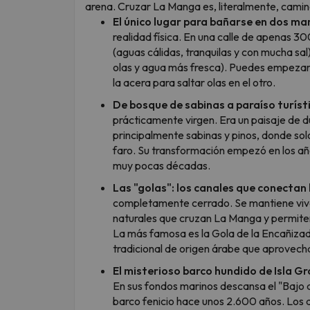
arena. Cruzar La Manga es, literalmente, camin
El único lugar para bañarse en dos mar
realidad física. En una calle de apenas 3
(aguas cálidas, tranquilas y con mucha sal
olas y agua más fresca). Puedes empezar 
la acera para saltar olas en el otro.
De bosque de sabinas a paraíso turíst
prácticamente virgen. Era un paisaje de 
principalmente sabinas y pinos, donde sol
faro. Su transformación empezó en los a
muy pocas décadas.
Las "golas": los canales que conectan 
completamente cerrado. Se mantiene vivo 
naturales que cruzan La Manga y permiten
La más famosa es la Gola de la Encañizad
tradicional de origen árabe que aprovecha
El misterioso barco hundido de Isla Gr
En sus fondos marinos descansa el "Bajo 
barco fenicio hace unos 2.600 años. Los a