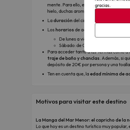
mente. Para ello, el recorrido incluye sa
gracias.
hielo, duchas aromáticas, jacuzzi y piscina
La
duración
del circuito es, igual que en
Los
horarios
de acceso son los siguientes
De lunes a viernes: de 9:00h a 13:0
Sábado: de 09:30h a 13:30h y de 16
Para acceder tanto a las Termas como a l
traje de baño y chanclas
. Además, si qu
depósito de 20€ por persona y una toalla
Ten en cuenta que, la
edad mínima de a
Motivos para visitar este destino
La Manga del Mar Menor: el capricho de la 
Lo que hoy es un destino turístico muy popular,