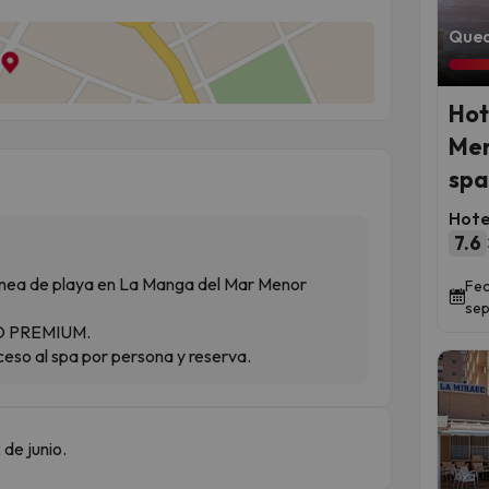
Qued
Hot
Men
spa
Hote
7.6
línea de playa en La Manga del Mar Menor
Fec
sep
DO PREMIUM.
ceso al spa por persona y reserva.
 de junio.