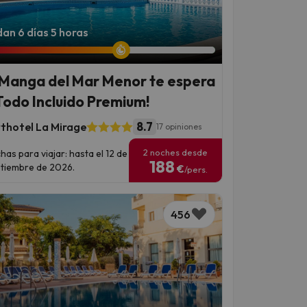
an 6 días 5 horas
 Manga del Mar Menor te espera
Todo Incluido Premium!
8.7
thotel La Mirage
17 opiniones
2 noches desde
has para viajar: hasta el 12 de
188
tiembre de 2026.
€
/pers.
456