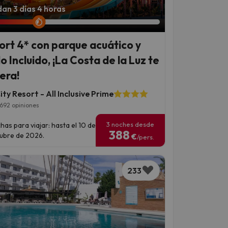
an 3 días 4 horas
ort 4* con parque acuático y
o Incluido, ¡La Costa de la Luz te
era!
ty Resort - All Inclusive Prime
692 opiniones
3 noches desde
has para viajar: hasta el 10 de
388
ubre de 2026.
€
/pers.
233