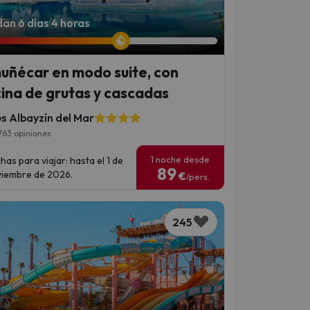
an 6 días 4 horas
uñécar en modo suite, con
cina de grutas y cascadas
es Albayzín del Mar
763 opiniones
1 noche desde
has para viajar: hasta el 1 de
89
iembre de 2026.
€
/pers.
245