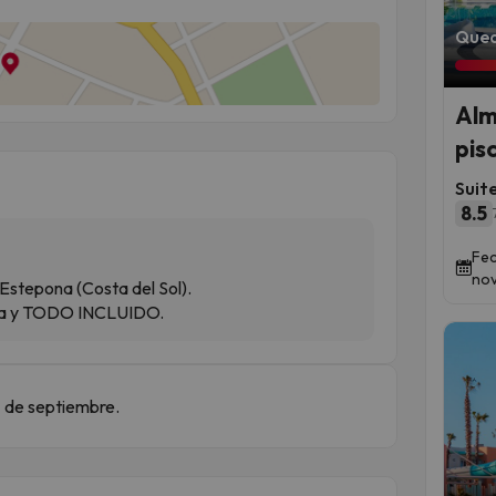
Qued
Alm
pis
Suit
8.5
Fec
nov
 Estepona (Costa del Sol).
eta y TODO INCLUIDO.
7 de septiembre.