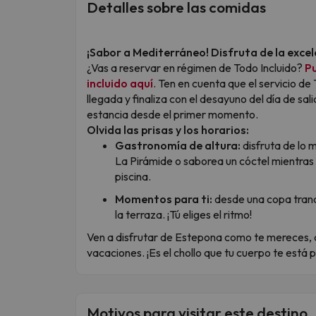
Detalles sobre las comidas
¡Sabor a Mediterráneo! Disfruta de la excel
¿Vas a reservar en régimen de Todo Incluido?
Pu
incluido aquí
. Ten en cuenta que el servicio de
llegada y finaliza con el desayuno del día de s
estancia desde el primer momento.
Olvida las prisas y los horarios:
Gastronomía de altura:
disfruta de lo 
La Pirámide o saborea un cóctel mientras 
piscina.
Momentos para ti:
desde una copa tranqu
la terraza. ¡Tú eliges el ritmo!
Ven a disfrutar de Estepona como te mereces,
vacaciones. ¡Es el chollo que tu cuerpo te está p
Motivos para visitar este destino