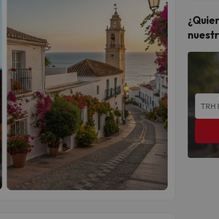
¿Quier
nuestr