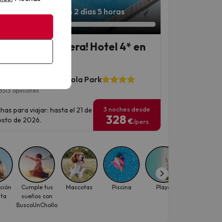
iempo Extra!
Quedan 2 días 5 horas
engirola te espera! Hotel 4* en
Costa del Sol
l Monarque Fuengirola Park
3513 opiniones
3 noches desde
has para viajar: hasta el 21 de
328
sto de 2026.
€
/pers.
ción
Cumple tus
Mascotas
Piscina
Playa
Viajes con
ita
sueños con
descuento
BuscoUnChollo
para
individuale