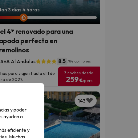
an 3 días 4 horas
el 4* renovado para una
apada perfecta en
remolinos
8.5
SEA Al Andalus
784 opiniones
3 noches desde
has para viajar: hasta el 1 de
259
ro de 2027.
€
/pers.
143
ncias y poder
os ayudan a
ás eficiente y
ies.
Muchas