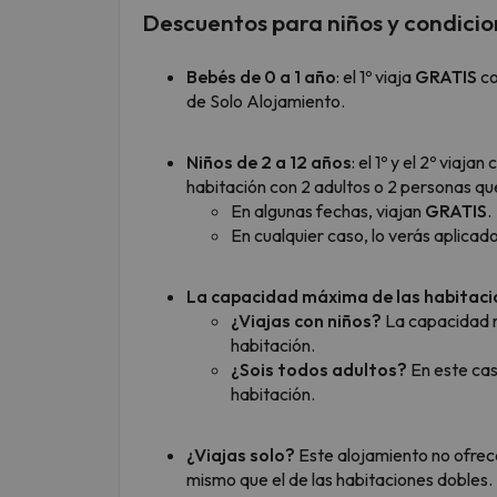
Descuentos para niños y condicio
Bebés de 0 a 1 año
: el 1º viaja
GRATIS
co
de Solo Alojamiento.
Niños de 2 a 12 años
: el 1º y el 2º viajan
c
habitación con 2 adultos o 2 personas que
En algunas fechas, viajan
GRATIS
.
En cualquier caso, lo verás aplicad
La capacidad máxima de las habitac
¿Viajas con niños?
La capacidad m
habitación.
¿Sois todos adultos?
En este cas
habitación.
¿Viajas solo?
Este alojamiento no ofrece
mismo que el de las habitaciones dobles.