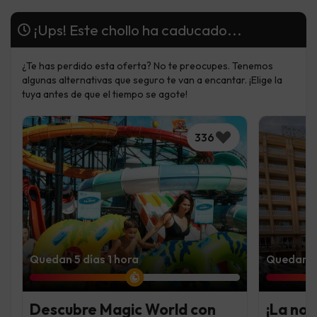
¡Ups! Este chollo ha caducado...
¿Te has perdido esta oferta? No te preocupes. Tenemos
algunas alternativas que seguro te van a encantar. ¡Elige la
tuya antes de que el tiempo se agote!
336
Quedan 5 días 1 hora
Quedan 5 
Descubre Magic World con
¡La noc