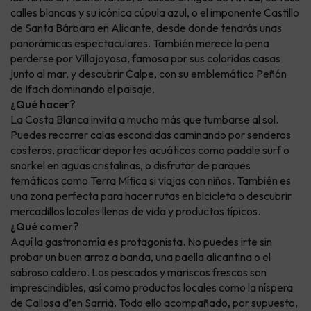
calles blancas y su icónica cúpula azul, o el imponente Castillo
de Santa Bárbara en Alicante, desde donde tendrás unas
panorámicas espectaculares. También merece la pena
perderse por Villajoyosa, famosa por sus coloridas casas
junto al mar, y descubrir Calpe, con su emblemático Peñón
de Ifach dominando el paisaje.
¿Qué hacer?
La Costa Blanca invita a mucho más que tumbarse al sol.
Puedes recorrer calas escondidas caminando por senderos
costeros, practicar deportes acuáticos como paddle surf o
snorkel en aguas cristalinas, o disfrutar de parques
temáticos como Terra Mítica si viajas con niños. También es
una zona perfecta para hacer rutas en bicicleta o descubrir
mercadillos locales llenos de vida y productos típicos.
¿Qué comer?
Aquí la gastronomía es protagonista. No puedes irte sin
probar un buen arroz a banda, una paella alicantina o el
sabroso caldero. Los pescados y mariscos frescos son
imprescindibles, así como productos locales como la níspera
de Callosa d’en Sarrià. Todo ello acompañado, por supuesto,