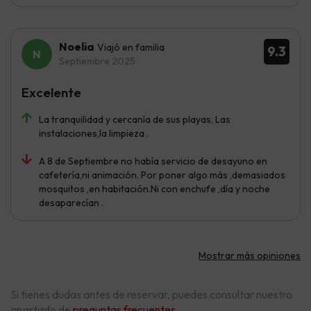
Noelia
Viajó en familia
9.3
Septiembre 2025
Excelente
La tranquilidad y cercanía de sus playas, Las
instalaciones,la limpieza .
A 8 de Septiembre no había servicio de desayuno en
cafetería,ni animación. Por poner algo más ,demasiados
mosquitos ,en habitación.Ni con enchufe ,día y noche
desaparecían .
Mostrar más opiniones
Si tienes dudas antes de reservar, puedes consultar nuestro
apartado de
preguntas frecuentes
.