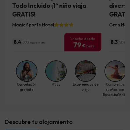
Todo Incluido ¡1º niño viaja
diverti
GRATIS!
GRATIS
Magic Sports Hotel
Gran Hote
1 noche desde
8.4
8.3
503 opiniones
5095 o
79
€
/pers.
Cancelación
Playa
Experiencias de
Cumple tus
gratuita
viaje
sueños con
BuscoUnChollo
Descubre tu alojamiento