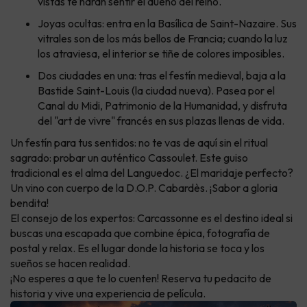
vistas te harán sentir el dueño del reino.
Joyas ocultas: entra en la Basílica de Saint-Nazaire. Sus
vitrales son de los más bellos de Francia; cuando la luz
los atraviesa, el interior se tiñe de colores imposibles.
Dos ciudades en una: tras el festín medieval, baja a la
Bastide Saint-Louis (la ciudad nueva). Pasea por el
Canal du Midi, Patrimonio de la Humanidad, y disfruta
del "art de vivre" francés en sus plazas llenas de vida.
Un festín para tus sentidos: no te vas de aquí sin el ritual
sagrado: probar un auténtico Cassoulet. Este guiso
tradicional es el alma del Languedoc. ¿El maridaje perfecto?
Un vino con cuerpo de la D.O.P. Cabardès. ¡Sabor a gloria
bendita!
El consejo de los expertos: Carcassonne es el destino ideal si
buscas una escapada que combine épica, fotografía de
postal y relax. Es el lugar donde la historia se toca y los
sueños se hacen realidad.
¡No esperes a que te lo cuenten! Reserva tu pedacito de
historia y vive una experiencia de película.