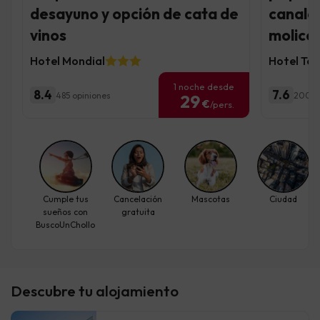
desayuno y opción de cata de
canales
vinos
molicei
Hotel Mondial
Hotel Te
1 noche desde
8.4
7.6
485 opiniones
200 o
29
€
/pers.
Cumple tus
Cancelación
Mascotas
Ciudad
sueños con
gratuita
BuscoUnChollo
Descubre tu alojamiento