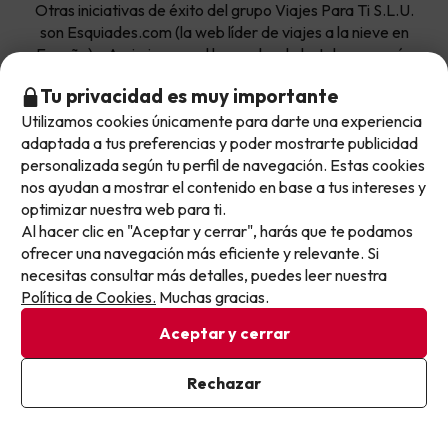
Otras iniciativas de éxito del grupo Viajes Para Ti S.L.U.
son Esquiades.com (la web líder de viajes a la nieve en
España) y Amimir.com, el buscador de hoteles con más
de 1.000.000 de alojamientos disponibles para
Tu privacidad es muy importante
reservar y viajar por todo el mundo.
Utilizamos cookies únicamente para darte una experiencia
No llegas tarde: llegas al siguiente.
adaptada a tus preferencias y poder mostrarte publicidad
Este chollo ya ha caducado, pero cada día lanzamos
personalizada según tu perfil de navegación. Estas cookies
nuevas oportunidades para viajar mejor y pagar
nos ayudan a mostrar el contenido en base a tus intereses y
optimizar nuestra web para ti.
menos.
Al hacer clic en "Aceptar y cerrar", harás que te podamos
Apúntate y que el próximo no se te escape.
Sobre Buscounchollo.com
ofrecer una navegación más eficiente y relevante. Si
necesitas consultar más detalles, puedes leer nuestra
Pon tu mejor e-mail
Política de Cookies.
Muchas gracias.
¿Quiénes somos?
Top destinos
Aceptar y cerrar
Tarjeta Regalo
Hoteles Andalucía
Top viajes destacados
Ya estoy suscrito
Rechazar
Buscounchollo en los medios
Al suscribirte, confirmas haber leído y estar de acuerdo con la
Hoteles Andorra
Política de Privacidad
Blog
Viajes con Niños
Top fechas destacadas