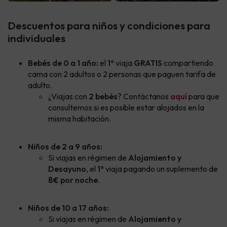
Descuentos para niños y condiciones para
individuales
Bebés de 0 a 1 año:
el
1º
viaja
GRATIS
compartiendo
cama con 2 adultos o 2 personas que paguen tarifa de
adulto.
¿Viajas con
2 bebés
? Contáctanos
aquí
para que
consultemos si es posible estar alojados en la
misma habitación.
Niños de 2 a 9 años:
Si viajas en régimen de
Alojamiento y
Desayuno
, el
1º
viaja pagando un suplemento de
8€ por noche
.
Niños de 10 a 17
años:
Si viajas en régimen de
Alojamiento y