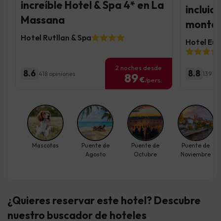
increíble Hotel & Spa 4* en La
incluid
Massana
montañ
Hotel Rutllan & Spa
Hotel Eur
2 noches desde
8.6
8.8
418 opiniones
139 op
89
€
/pers.
Mascotas
Puente de
Puente de
Puente de
Agosto
Octubre
Noviembre
¿Quieres reservar este hotel? Descubre
nuestro buscador de hoteles