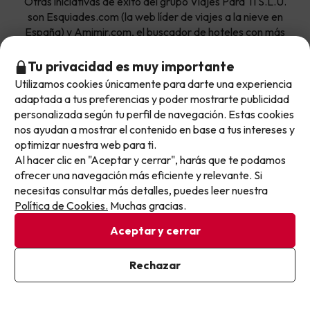
Otras iniciativas de éxito del grupo Viajes Para Ti S.L.U.
son Esquiades.com (la web líder de viajes a la nieve en
España) y Amimir.com, el buscador de hoteles con más
de 1.000.000 de alojamientos disponibles para
reservar y viajar por todo el mundo.
Tu privacidad es muy importante
Utilizamos cookies únicamente para darte una experiencia
No llegas tarde: llegas al siguiente.
adaptada a tus preferencias y poder mostrarte publicidad
Este chollo ya ha caducado, pero cada día lanzamos
personalizada según tu perfil de navegación. Estas cookies
nuevas oportunidades para viajar mejor y pagar
nos ayudan a mostrar el contenido en base a tus intereses y
optimizar nuestra web para ti.
menos.
Al hacer clic en "Aceptar y cerrar", harás que te podamos
Apúntate y que el próximo no se te escape.
Sobre Buscounchollo.com
ofrecer una navegación más eficiente y relevante. Si
necesitas consultar más detalles, puedes leer nuestra
Pon tu mejor e-mail
¿Quiénes somos?
Política de Cookies.
Muchas gracias.
Top destinos
Aceptar y cerrar
Tarjeta Regalo
Hoteles Andalucía
Top viajes destacados
Buscounchollo en los medios
Ya estoy suscrito
Rechazar
Hoteles Andorra
Al suscribirte, confirmas haber leído y estar de acuerdo con la
Blog
Viajes con Niños
Política de Privacidad
Top fechas destacadas
Hoteles Cataluña