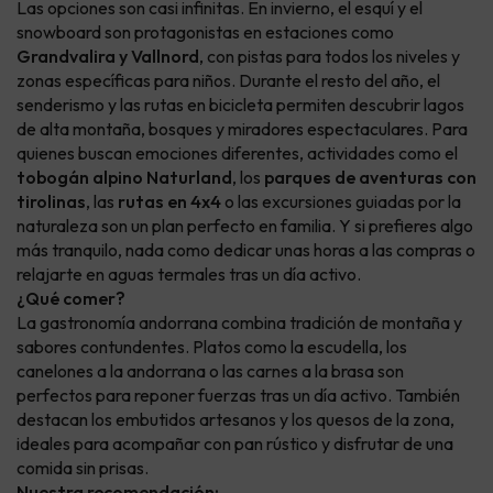
Las opciones son casi infinitas. En invierno, el esquí y el
snowboard son protagonistas en estaciones como
Grandvalira y Vallnord
, con pistas para todos los niveles y
zonas específicas para niños. Durante el resto del año, el
senderismo y las rutas en bicicleta permiten descubrir lagos
de alta montaña, bosques y miradores espectaculares. Para
quienes buscan emociones diferentes, actividades como el
tobogán alpino Naturland
, los
parques de aventuras con
tirolinas
, las
rutas en 4x4
o las excursiones guiadas por la
naturaleza son un plan perfecto en familia. Y si prefieres algo
más tranquilo, nada como dedicar unas horas a las compras o
relajarte en aguas termales tras un día activo.
¿Qué comer?
La gastronomía andorrana combina tradición de montaña y
sabores contundentes. Platos como la escudella, los
canelones a la andorrana o las carnes a la brasa son
perfectos para reponer fuerzas tras un día activo. También
destacan los embutidos artesanos y los quesos de la zona,
ideales para acompañar con pan rústico y disfrutar de una
comida sin prisas.
Nuestra recomendación: