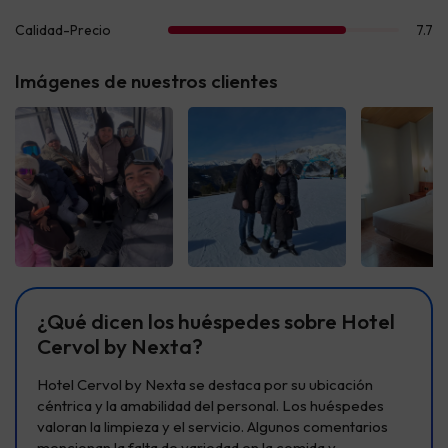
Imágenes de nuestros clientes
Ver todas
Ver todas
Ver t
¿Qué dicen los huéspedes sobre Hotel
Cervol by Nexta?
Hotel Cervol by Nexta se destaca por su ubicación
céntrica y la amabilidad del personal. Los huéspedes
valoran la limpieza y el servicio. Algunos comentarios
mencionan la falta de variedad en la comida y