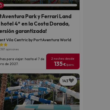
tAventura Park y Ferrari Land
 hotel 4* en la Costa Dorada,
versión garantizada!
ent Vila Centric by PortAventura World
1387 opiniones
2 noches desde
has para viajar: hasta el 7 de
135
ro de 2027.
€
/pers.
143