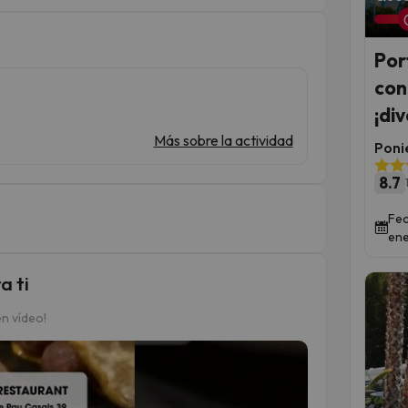
Por
con
¡di
Más sobre la actividad
Poni
8.7
Fec
ene
a ti
n vídeo!