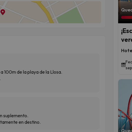
Qued
¡Es
ver
Hote
Fec
sep
a 100m de la playa de la Llosa.
.
 un suplemento.
ctamente en destino.
Qued