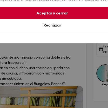
ectamente allí:
ábanas + toallas)
Top
Aceptar y cerrar
onio
(sábanas + toallas)
¡La
00€ en efectivo por bungalow
, que se devolverá
Rechazar
de 
ado que todo esté correcto.
Hote
Fec
oct
ación de matrimonio con cama doble y otra
tera trasversal).
 aseo con ducha y una cocina equipada con
a de cocina, vitrocerámica y microondas.
aza amueblada.
caciones únicas en el Bungalow Ponent?
Play