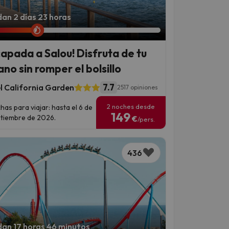
an 2 días 23 horas
capada a Salou! Disfruta de tu
ano sin romper el bolsillo
7.7
l California Garden
2517 opiniones
2 noches desde
has para viajar: hasta el 6 de
149
tiembre de 2026.
€
/pers.
436
an 17 horas 46 minutos