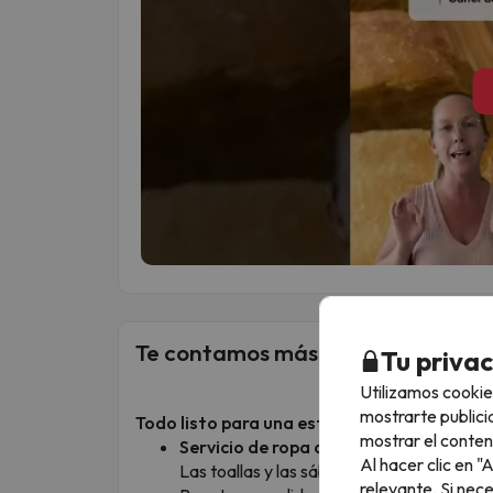
Te contamos más sobre el alojami
Tu priva
Utilizamos cookie
mostrarte publici
Todo listo para una estancia cómoda y sin 
mostrar el conten
Servicio de ropa de cama y toallas
Al hacer clic en 
Las toallas y las sábanas no están incluida
relevante. Si nec