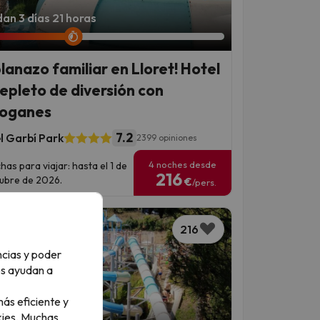
an 3 días 21 horas
planazo familiar en Lloret! Hotel
repleto de diversión con
oganes
7.2
l Garbí Park
2399 opiniones
4 noches desde
has para viajar: hasta el 1 de
216
ubre de 2026.
€
/pers.
216
ncias y poder
os ayudan a
ás eficiente y
ies.
Muchas