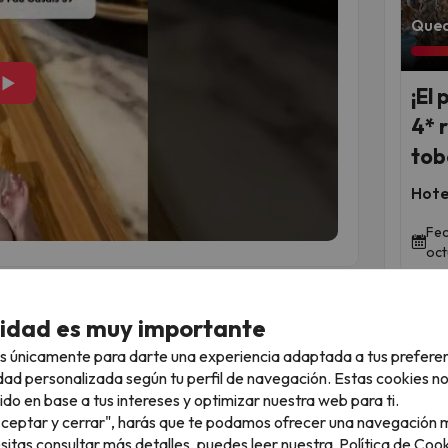
Qued
▶
¡El 
4* 
tob
Hote
Fec
oct
ento
cidad es muy importante
s únicamente para darte una experiencia adaptada a tus prefere
dad personalizada según tu perfil de navegación. Estas cookies n
imprevistos
ido en base a tus intereses y optimizar nuestra web para ti.
"Aceptar y cerrar", harás que te podamos ofrecer una navegación m
s en el alojamiento.
esitas consultar más detalles, puedes leer nuestra
Política de Cook