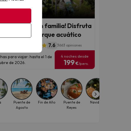
 Chollo
 Costa Brava en familia! Disfruta
hotel 4* con parque acuático
7.6
l Gran Garbí
3663 opiniones
4 noches desde
has para viajar: hasta el 1 de
199
ubre de 2026.
€
/pers.
a
Puente de
Fin de Año
Puente de
Navidad
Puente de
Agosto
Reyes
Diciembre