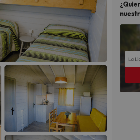
¿Quier
nuestr