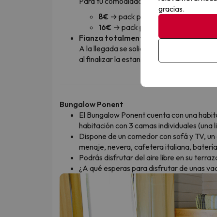
Para tu comodidad, puedes alquilarlas dir
gracias.
8€
→ pack para
cama individual
(s
16€
→ pack para
cama de matrim
Fianza totalmente reembolsable
A la llegada se solicitará una
fianza de 1
al finalizar la estancia, una vez comprob
Bungalow Ponent
El Bungalow Ponent cuenta con una habit
habitación con 3 camas individuales (una li
Dispone de un comedor con sofá y TV, un
menaje, nevera, cafetera italiana, baterí
Podrás disfrutar del aire libre en su terr
¿A qué esperas para disfrutar de unas va