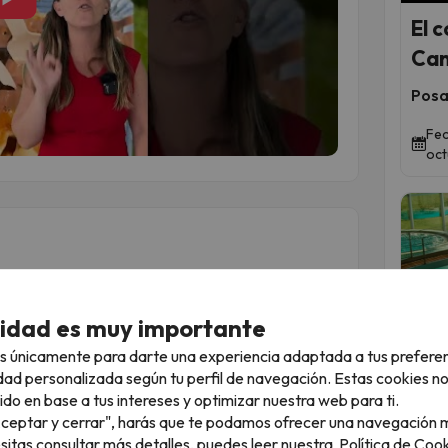
El 
Can
Posad
Fec
oct
cidad es muy importante
s únicamente para darte una experiencia adaptada a tus prefere
Qued
dad personalizada según tu perfil de navegación. Estas cookies n
ido en base a tus intereses y optimizar nuestra web para ti.
 más aventureros. Descubrirás varias ciudades en
"Aceptar y cerrar", harás que te podamos ofrecer una navegación m
rupos y sin horarios!
¡La
esitas consultar más detalles, puedes leer nuestra
Política de Cook