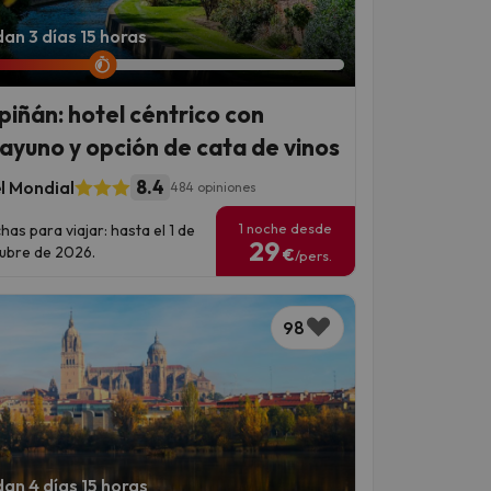
an 3 días 15 horas
piñán: hotel céntrico con
ayuno y opción de cata de vinos
8.4
l Mondial
484 opiniones
1 noche desde
has para viajar: hasta el 1 de
29
ubre de 2026.
€
/pers.
98
an 4 días 15 horas