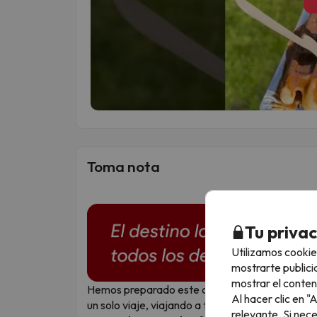
Toma nota
Tu priva
Utilizamos cookie
mostrarte publici
mostrar el conten
Hemos preparado este chollo sorpresa para los
Al hacer clic en 
un solo viaje, viajando a tu ritmo, ¡sin guía, sin g
relevante. Si nec