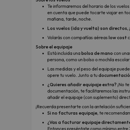
Te informaremos del horario de los vuelos
en cuenta que puede tocarte viajar en tod
mañana, tarde, noche.
Los vuelos (ida y vuelta) son directos
,
Volarás con compañías aéreas
low cost
c
Sobre el equipaje
Está incluida una
bolsa de mano
con una
persona, como un bolso o mochila escolar
Las medidas y el peso del equipaje puede
opere tu vuelo. Junto a tu
documentación
¿Quieres añadir equipaje extra?
¡No te
documentación, te facilitaremos las instru
añadir el equipaje (con suplemento) direc
¡Recuerda presentarte con la antelación suficie
Si no facturas equipaje
, te recomendam
¿Vas a facturar equipaje directamente
Entonces preséntate como mínimo entre 3 