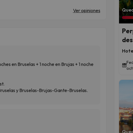
Qued
Ver opiniones
Per
des
Hote
Fec
hes en Bruselas + 1 noche en Brujas + 1 noche
oct
st.
Bruselas y Bruselas-Brujas-Gante-Bruselas.
Qued