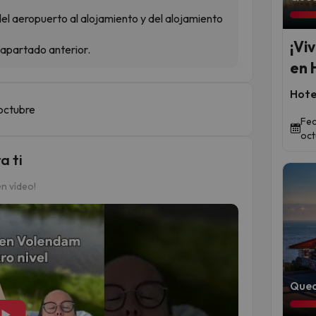
del aeropuerto al alojamiento y del alojamiento
¡Vi
 apartado anterior.
en 
Hote
 octubre
Fec
oct
a ti
n vídeo!
Qued
▶