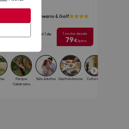
calma en Lugo
ik Augas Santas Balneario & Golf
1307 opiniones
1 noche desde
has para viajar: hasta el 1 de
79
iembre de 2026.
€
/pers.
tas
Parque
Sólo Adultos
Gastronómicos
Culturales
Ciudad
Cabárceno