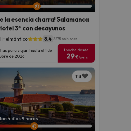
ve la esencia charra! Salamanca
Hotel 3* con desayunos
8.4
l Helmántico
2275 opiniones
1 noche desde
has para viajar: hasta el 1 de
29
ubre de 2026.
€
/pers.
113
an 4 días 9 horas