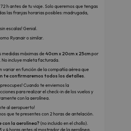
 72 h antes de tu viaje. Solo queremos que tengas
as las franjas horarias posibles: madrugada,
 ¡sin escalas! Genial.
omo Ryanair o similar.
s medidas máximas de
40cm x 20cm x 25cm
por
. No incluye maleta facturada.
n variar en función de la compañía aérea que
 te confirmaremos todos los detalles
.
 preocupes! Cuando te enviemos la
cciones para realizar el check-in de los vuelos y
tamente con la aerolínea.
nte al aeropuerto!
os que te presentes con 2 horas de antelación.
 con la aerolínea?
(no incluido en el chollo).
y 4 horas antes al mostrador de la aerolínea.