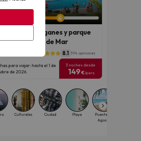
an 6 días 15 horas
el 4* con toboganes y parque
ático en Lloret de Mar
8.1
l Gran Garbí Mar
394 opiniones
3 noches desde
has para viajar: hasta el 1 de
149
ubre de 2026.
€
/pers.
ro
Culturales
Ciudad
Playa
Puente de
Puente de
Agosto
Octubre