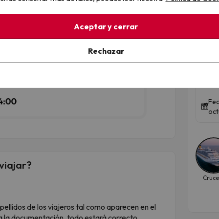
Qued
Aceptar y cerrar
Hot
Rechazar
acu
Hote
Fec
oct
viajar?
Cruce
pellidos de los viajeros tal como aparecen en el
 la documentación, todo estará correcto.