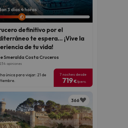
an 3 días 4 horas
rucero definitivo por el
iterráneo te espera... ¡Vive la
eriencia de tu vida!
e Smeralda Costa Cruceros
234 opiniones
7 noches desde
ha única para viajar: 21 de
719
tiembre.
€
/pers.
366