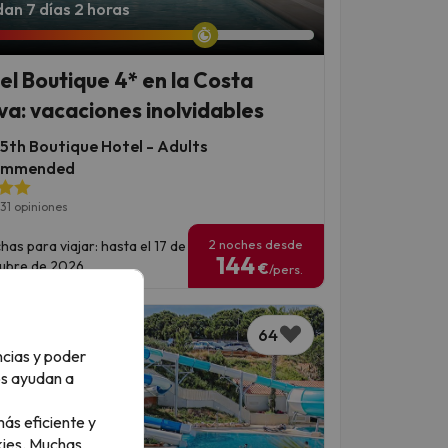
an 7 días 2 horas
el Boutique 4* en la Costa
va: vacaciones inolvidables
15th Boutique Hotel - Adults
ommended
31 opiniones
2 noches desde
has para viajar: hasta el 17 de
144
ubre de 2026.
€
/pers.
64
ncias y poder
os ayudan a
ás eficiente y
ies.
Muchas