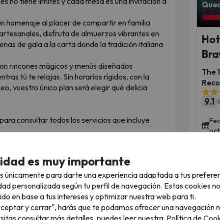
es no tiene límites y cada mesa es una invitación a
Qued
n homenaje al placer de compartir en familia
 artesanales, disfruta de almuerzos vibrantes en
Hot
enas de gala a la carta donde la tradición italiana
Bra
 con rincones mágicos y menús diseñados
The 
as tú te relajas. Sin horarios rígidos, con la
Rec
o, vuestro único plan será elegir qué delicia
9.1
8
para consultar todos los servicios que incluye.
Fec
oct
cidad es muy importante
?
s únicamente para darte una experiencia adaptada a tus prefere
dad personalizada según tu perfil de navegación. Estas cookies n
e seguirá el crucero, así como sus horarios. Recuerda
ido en base a tus intereses y optimizar nuestra web para ti.
riar en función de varios factores.
"Aceptar y cerrar", harás que te podamos ofrecer una navegación m
esitas consultar más detalles, puedes leer nuestra
Política de Cook