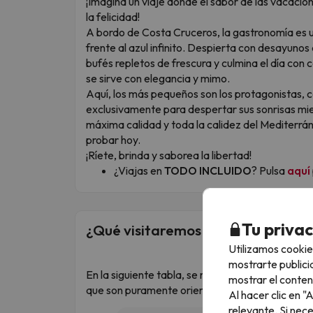
¡Imagina un viaje donde el sabor de las vacacion
la felicidad!
A bordo de Costa Cruceros, la gastronomía es u
frente al azul infinito. Despierta con desayunos
bufés repletos de frescura y culmina el día con c
se sirve con elegancia y mimo.
Aquí, los más pequeños son los protagonistas,
exclusivamente para despertar sus sonrisas mientr
máxima calidad y toda la calidez del Mediterráne
probar hoy.
¡Ríete, brinda y saborea la libertad!
¿Viajas en
TODO INCLUIDO
? Pulsa
aquí
Tu priva
¿Qué visitaremos durante el viaje
Utilizamos cookie
mostrarte publici
En la siguiente tabla, se refleja el itinerario qu
mostrar el conten
que son puramente orientativos y que pueden va
Al hacer clic en 
relevante. Si nec