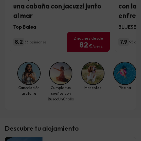
una cabaña con jacuzzi junto
con la 
al mar
enfren
Top Balea
BLUESEA 
2 noches desde
8.2
7.9
33 opiniones
95 opi
82
€
/pers.
Cancelación
Cumple tus
Mascotas
Piscina
gratuita
sueños con
BuscoUnChollo
Descubre tu alojamiento