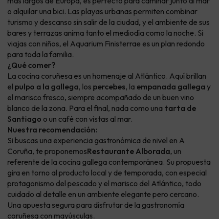
más largos de Europa, es perfecto para caminar junto al mar
o alquilar una bici. Las playas urbanas permiten combinar
turismo y descanso sin salir de la ciudad, y el ambiente de sus
bares y terrazas anima tanto el mediodía como la noche. Si
viajas con niños, el Aquarium Finisterrae es un plan redondo
para toda la familia.
¿Qué comer?
La cocina coruñesa es un homenaje al Atlántico. Aquí brillan
el
pulpo a la gallega
, los
percebes
, la
empanada gallega
y
el marisco fresco, siempre acompañado de un buen vino
blanco de la zona. Para el final, nada como una
tarta de
Santiago
o un café con vistas al mar.
Nuestra recomendación:
Si buscas una experiencia gastronómica de nivel en A
Coruña, te proponemos
Restaurante Alborada
, un
referente de la cocina gallega contemporánea. Su propuesta
gira en torno al producto local y de temporada, con especial
protagonismo del pescado y el marisco del Atlántico, todo
cuidado al detalle en un ambiente elegante pero cercano.
Una apuesta segura para disfrutar de la gastronomía
coruñesa con mayúsculas.