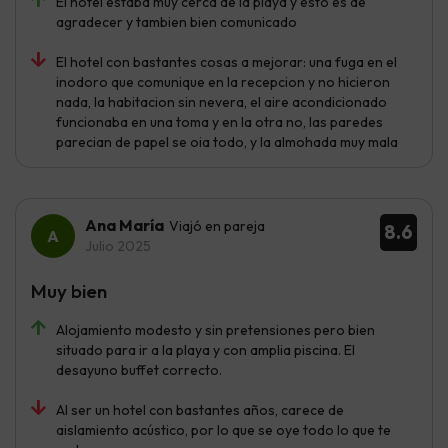
El hotel estaba muy cerca de la playa y esto es de
agradecer y tambien bien comunicado
El hotel con bastantes cosas a mejorar: una fuga en el
inodoro que comunique en la recepcion y no hicieron
nada, la habitacion sin nevera, el aire acondicionado
funcionaba en una toma y en la otra no, las paredes
parecian de papel se oia todo, y la almohada muy mala
Ana María
Viajó en pareja
8.6
Julio 2025
Muy bien
Alojamiento modesto y sin pretensiones pero bien
situado para ir a la playa y con amplia piscina. El
desayuno buffet correcto.
Al ser un hotel con bastantes años, carece de
aislamiento acústico, por lo que se oye todo lo que te