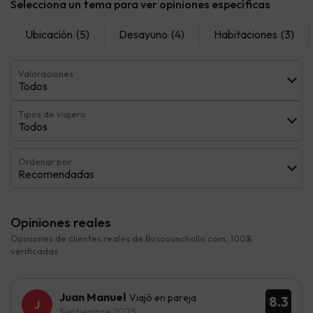
Selecciona un tema para ver opiniones específicas
Ubicación
(5)
Desayuno
(4)
Habitaciones
(3)
Valoraciones
Todos
Tipos de viajero
Todos
Ordenar por:
Recomendadas
Opiniones reales
Opiniones de clientes reales de Buscounchollo.com, 100%
verificadas.
Juan Manuel
Viajó en pareja
8.3
Septiembre 2025