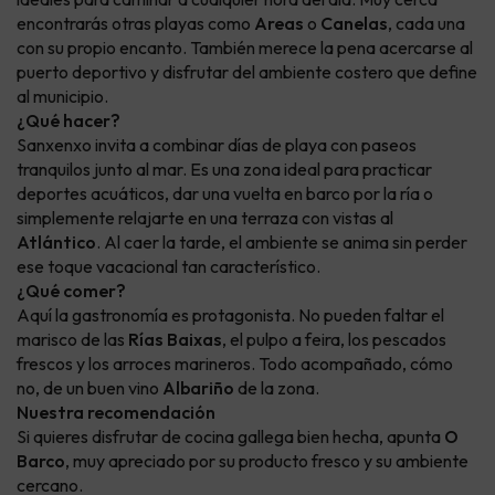
encontrarás otras playas como
Areas
o
Canelas
, cada una
con su propio encanto. También merece la pena acercarse al
puerto deportivo y disfrutar del ambiente costero que define
al municipio.
¿Qué hacer?
Sanxenxo invita a combinar días de playa con paseos
tranquilos junto al mar. Es una zona ideal para practicar
deportes acuáticos, dar una vuelta en barco por la ría o
simplemente relajarte en una terraza con vistas al
Atlántico
. Al caer la tarde, el ambiente se anima sin perder
ese toque vacacional tan característico.
¿Qué comer?
Aquí la gastronomía es protagonista. No pueden faltar el
marisco de las
Rías Baixas
, el pulpo a feira, los pescados
frescos y los arroces marineros. Todo acompañado, cómo
no, de un buen vino
Albariño
de la zona.
Nuestra recomendación
Si quieres disfrutar de cocina gallega bien hecha, apunta
O
Barco
, muy apreciado por su producto fresco y su ambiente
cercano.