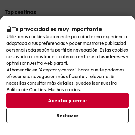
¿Quiénes somos?
Top destinos
Tarjeta Regalo
Hoteles Andalucía
Tu privacidad es muy importante
Top viajes destacados
Buscounchollo en los medios
Utilizamos cookies únicamente para darte una experiencia
No llegas tarde: llegas al siguiente.
Hoteles Andorra
adaptada a tus preferencias y poder mostrarte publicidad
Blog
Viajes con Niños
Este chollo ya ha caducado, pero cada día lanzamos
personalizada según tu perfil de navegación. Estas cookies
Top fechas destacadas
Hoteles Cataluña
nuevas oportunidades para viajar mejor y pagar
nos ayudan a mostrar el contenido en base a tus intereses y
Web Corporativa
Viajes de Ciudad
optimizar nuestra web para ti.
menos.
Hoteles Portugal
Verano
Info y ayuda
Al hacer clic en "Aceptar y cerrar", harás que te podamos
Apúntate y que el próximo no se te escape.
Proveedores
Viajes de Novios
ofrecer una navegación más eficiente y relevante. Si
Hoteles Valencia
Puente de Agosto
necesitas consultar más detalles, puedes leer nuestra
Opiniones de nuestros clientes
Viajes con mascotas
Contáctanos
Pon tu mejor e-mail
Descarga GRATIS nuestra app
Política de Cookies.
Muchas gracias.
Hoteles Galicia
Vacaciones en Agosto
Más de 3 MILLONES de descargas y una valoración de 4,7/5.
Viajes para grupos
Chollos con Todo Incluido
Preguntas frecuentes
Aceptar y cerrar
Hoteles en Islas
Vacaciones en Septiembre
Chollos en la playa
Ya estoy suscrito
Rechazar
Hoteles Salou
Vacaciones en Octubre
Al suscribirte, confirmas haber leído y estar de acuerdo con la
Chollos con Vuelo Incluido
Política de Privacidad
Vacaciones en Noviembre