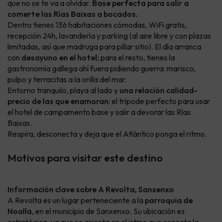
que no se te va a olvidar.
Base perfecta para salir a
comerte las Rías Baixas a bocados.
Dentro tienes 136 habitaciones cómodas, WiFi gratis,
recepción 24h, lavandería y parking (al aire libre y con plazas
limitadas, así que madruga para pillar sitio). El día arranca
con
desayuno en el hotel
; para el resto, tienes la
gastronomía gallega ahí fuera pidiendo guerra: marisco,
pulpo y terracitas a la orilla del mar.
Entorno tranquilo, playa al lado y
una relación calidad-
precio de las que enamoran
: el trípode perfecto para usar
el hotel de campamento base y salir a devorar las Rías
Baixas.
Respira, desconecta y deja que el Atlántico ponga el ritmo.
Motivos para visitar este destino
Información clave sobre A Revolta, Sanxenxo
A Revolta es un lugar perteneciente a la
parroquia de
Noalla
, en el municipio de Sanxenxo. Su ubicación es