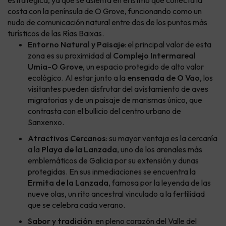
estratégica, ya que se asienta en el istmo que conecta la
costa con la península de O Grove, funcionando como un
nudo de comunicación natural entre dos de los puntos más
turísticos de las Rías Baixas.
Entorno Natural y Paisaje
: el principal valor de esta
zona es su proximidad al
Complejo Intermareal
Umia-O Grove
, un espacio protegido de alto valor
ecológico. Al estar junto a la
ensenada de O Vao
, los
visitantes pueden disfrutar del avistamiento de aves
migratorias y de un paisaje de marismas único, que
contrasta con el bullicio del centro urbano de
Sanxenxo.
Atractivos Cercanos
: su mayor ventaja es la cercanía
a la
Playa de la Lanzada
, uno de los arenales más
emblemáticos de Galicia por su extensión y dunas
protegidas. En sus inmediaciones se encuentra la
Ermita de la Lanzada
, famosa por la leyenda de las
nueve olas, un rito ancestral vinculado a la fertilidad
que se celebra cada verano.
Sabor y tradición
: en pleno corazón del Valle del