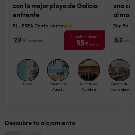
con la mejor playa de Galicia
una cab
enfrente
al mar
BLUESEA Costa Norte
Top Bale
2 noches desde
7.9
8.2
97 opiniones
33 opi
55
€
/pers.
Playa
Puente de
Puente de
Puente de
Agosto
Octubre
Noviembre
Descubre tu alojamiento