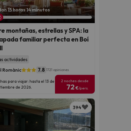
an 15 horas 14 minutos
re montañas, estrellas y SPA: la
apada familiar perfecta en Boí
l
as actividades
7.8
l Romànic
1721 opiniones
2 noches desde
has para viajar: hasta el 13 de
72
tiembre de 2026.
€
/pers.
394