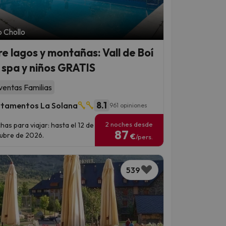
 Chollo
re lagos y montañas: Vall de Boí
 spa y niños GRATIS
ventas Familias
8.1
tamentos La Solana
961 opiniones
2 noches desde
has para viajar: hasta el 12 de
87
ubre de 2026.
€
/pers.
539