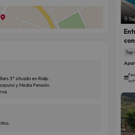
Top
Ent
con
Top 
Apar
Fec
ars 3* situado en Rialp.
oct
esayuno y Media Pensión.
rva.
tino.