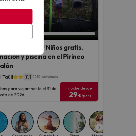
an 4 días 13 horas
rano en familia! Niños gratis,
mación y piscina en el Pirineo
alán
7.1
 Taüll
2282 opiniones
1 noche desde
has para viajar: hasta el 31 de
29
sto de 2026.
€
/pers.
na
Cancelación
Cumple tus
Playa
Mascotas
Experiencia