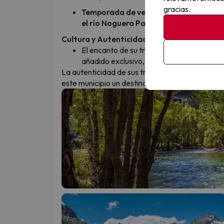
gracias.
Temporada de verano:
Epicentro de los
el río Noguera Pallaresa
, referente eur
Cultura y Autenticidad
El encanto de su trazado medieval y su r
añadido exclusivo, ideal para viajeros qu
La autenticidad de sus tradiciones locales, su 
este municipio un destino imprescindible en Cat