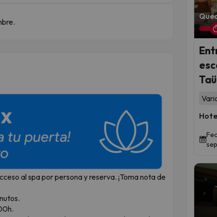
Qued
mbre.
Ent
esc
Taül
Vari
Hote
Fec
sep
 acceso al spa por persona y reserva. ¡Toma nota de
inutos.
:00h.