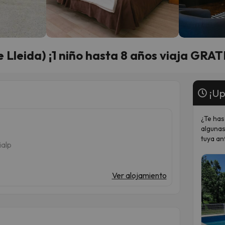
 Lleida) ¡1 niño hasta 8 años viaja GRAT
¡Up
¿Te has
algunas
tuya an
ialp
Ver alojamiento