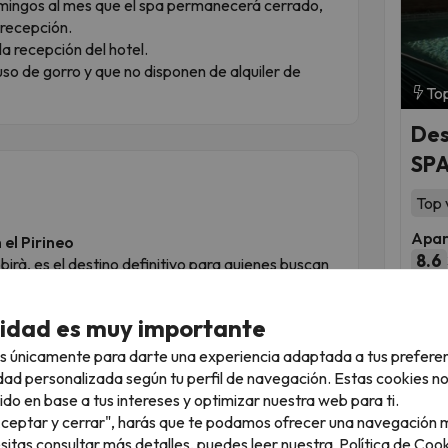
mingos al mes que el spa permanecerá cerrado,
 recepción.
a recepción del hotel.
uso de gorro y que no disponen de alquiler de
Top
Des
SPA,
Top 
Apar
 el Pirineo
8.6
birà, es el destino definitivo para quienes buscan
 primer nivel. Este municipio ofrece una
Fec
rismo activo, posicionándose como un enclave de
oct
cidad es muy importante
s únicamente para darte una experiencia adaptada a tus prefere
tiza una oferta atractiva durante las cuatro
dad personalizada según tu perfil de navegación. Estas cookies n
ido en base a tus intereses y optimizar nuestra web para ti.
a con la
estación de esquí de Port Ainé
, un
"Aceptar y cerrar", harás que te podamos ofrecer una navegación m
esitas consultar más detalles, puedes leer nuestra
Política de Cook