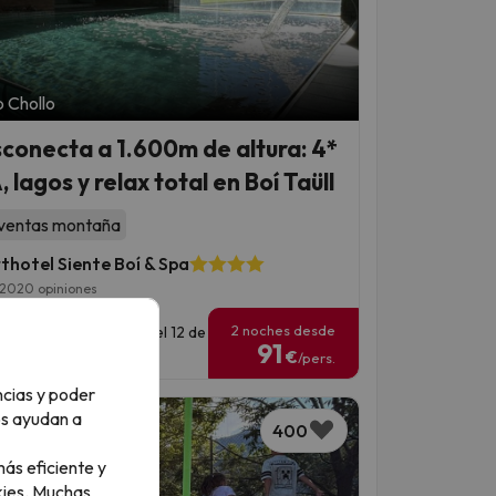
 Chollo
conecta a 1.600m de altura: 4*
 lagos y relax total en Boí Taüll
ventas montaña
thotel Siente Boí & Spa
2020 opiniones
2 noches desde
has para viajar: hasta el 12 de
91
ubre de 2026.
€
/pers.
ncias y poder
os ayudan a
400
ás eficiente y
ies.
Muchas