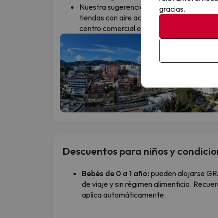
Nuestra sugerencia: Si necesitas hacer u
gracias.
tiendas con aire acondicionado, coge el t
centro comercial enorme al aire libre que 
Descuentos para niños y condicio
Bebés de 0 a 1 año:
pueden alojarse GR
de viaje y sin régimen alimenticio. Recuer
aplica automáticamente.