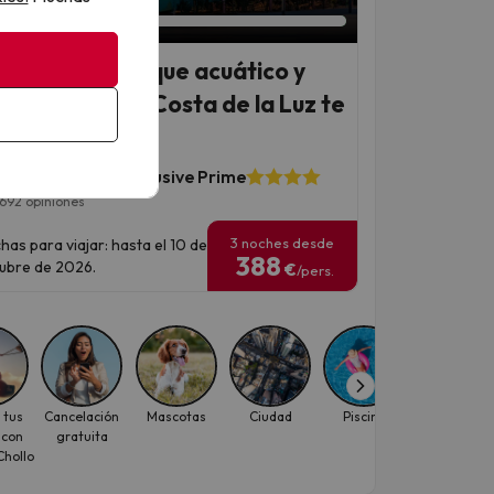
ort 4* con parque acuático y
o Incluido, ¡La Costa de la Luz te
era!
ty Resort - All Inclusive Prime
692 opiniones
3 noches desde
has para viajar: hasta el 10 de
388
ubre de 2026.
€
/pers.
 tus
Cancelación
Mascotas
Ciudad
Piscina
Playa
 con
gratuita
hollo