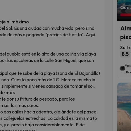
Qued
iaje al máximo
Alm
del Sol. Es una ciudad con mucha vida, pero si no
do de más o pagando "precios de turista". Aquí
pis
Suit
del pueblo está en lo alto de una colina y la playa
8.5
or las escaleras de la calle San Miguel, que son
Fec
nov
pal que te sube de la playa (zona de El Bajondillo)
egundo. Cuesta poco más de 1 €. Merece mucho la
 simplemente si vienes cansado de tomar el sol.
 de más
te por su fritura de pescado, pero los
n ser los más caros.
 dos calles hacia adentro, alejándote del paseo
as callejuelas estrechas. La calidad es la misma (o
, y el precio baja considerablemente. Pide
son muy generosas!