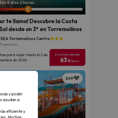
an 4 días 2 horas
 sur te llama! Descubre la Costa
 Sol desde un 3* en Torremolinos
SEA Torremolinos Centro
21 opiniones
2 noches desde
has para viajar: hasta el 2 de
63
iembre de 2026.
€
/pers.
249
ncias y poder
os ayudan a
ás eficiente y
an 2 días 19 horas
ies.
Muchas