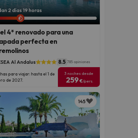
an 2 días 19 horas
el 4* renovado para una
apada perfecta en
remolinos
8.5
SEA Al Andalus
785 opiniones
3 noches desde
has para viajar: hasta el 1 de
259
ro de 2027.
€
/pers.
145