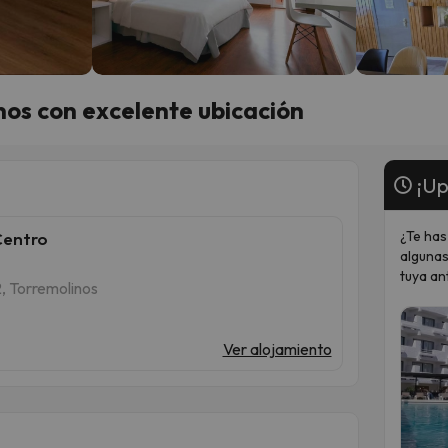
os con excelente ubicación
¡Up
¿Te has
Centro
algunas
tuya an
2, Torremolinos
Ver alojamiento