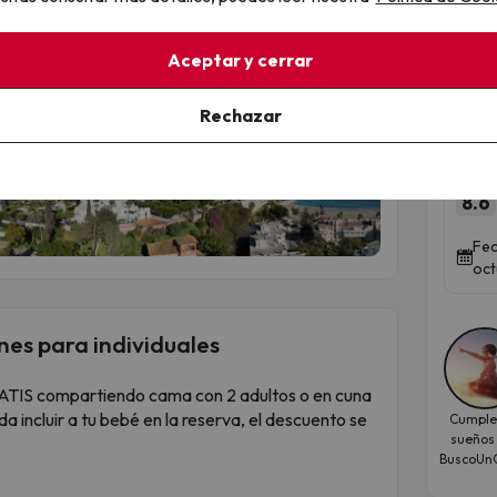
na compra grande o te apetece una tarde de
ren y bájate en la parada Plaza Mayor. Es un
Aceptar y cerrar
está a solo 2 paradas y tiene de todo.
Res
Tod
Rechazar
esp
ON Ci
8.6
Fec
oct
nes para individuales
ATIS compartiendo cama con 2 adultos o en cuna
da incluir a tu bebé en la reserva, el descuento se
Cumple
sueños
BuscoUnC