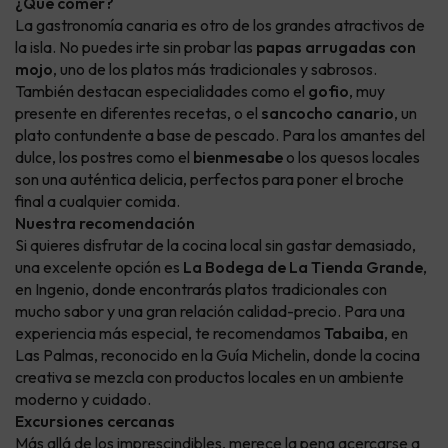
¿Qué comer?
La gastronomía canaria es otro de los grandes atractivos de
la isla. No puedes irte sin probar las
papas arrugadas con
mojo
, uno de los platos más tradicionales y sabrosos.
También destacan especialidades como el
gofio
, muy
presente en diferentes recetas, o el
sancocho canario
, un
plato contundente a base de pescado. Para los amantes del
dulce, los postres como el
bienmesabe
o los quesos locales
son una auténtica delicia, perfectos para poner el broche
final a cualquier comida.
Nuestra recomendación
Si quieres disfrutar de la cocina local sin gastar demasiado,
una excelente opción es
La Bodega de La Tienda Grande
,
en Ingenio, donde encontrarás platos tradicionales con
mucho sabor y una gran relación calidad-precio. Para una
experiencia más especial, te recomendamos
Tabaiba
, en
Las Palmas, reconocido en la Guía Michelin, donde la cocina
creativa se mezcla con productos locales en un ambiente
moderno y cuidado.
Excursiones cercanas
Más allá de los imprescindibles, merece la pena acercarse a