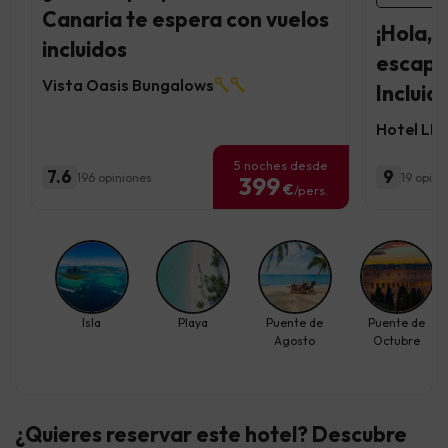
Canaria te espera con vuelos
¡Hola, 
incluidos
escapa
Vista Oasis Bungalows
Incluid
Hotel LIV
5 noches desde
7.6
9
196 opiniones
19 opini
399
€
/pers.
Isla
Playa
Puente de
Puente de
Agosto
Octubre
¿Quieres reservar este hotel? Descubre