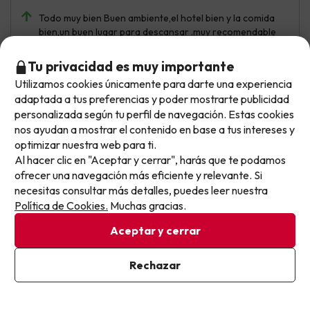
Todo muy bien Buen ambiente,el hotel bien y la comida
bien,un buen lugar para descansar .muy recomendable
Algo mas de limpieza,pero bien
Tu privacidad es muy importante
Utilizamos cookies únicamente para darte una experiencia
No llegas tarde: llegas al siguiente.
adaptada a tus preferencias y poder mostrarte publicidad
Este chollo ya ha caducado, pero cada día lanzamos
personalizada según tu perfil de navegación. Estas cookies
Mercedes
Viajó en pareja
4.7
nuevas oportunidades para viajar mejor y pagar
nos ayudan a mostrar el contenido en base a tus intereses y
Junio 2026
optimizar nuestra web para ti.
menos.
Al hacer clic en "Aceptar y cerrar", harás que te podamos
Básico
Apúntate y que el próximo no se te escape.
ofrecer una navegación más eficiente y relevante. Si
El lugar està genial ,l'ós bingslows ideales por la
necesitas consultar más detalles, puedes leer nuestra
Pon tu mejor e-mail
independència . Les falta mejora ya que tienen años.pero
Política de Cookies.
Muchas gracias.
bien. Nosotros hemos estado 6 dias, y durante es tiempo
Aceptar y cerrar
no han cambiado ni toallas ni sabanas.(Hay queda) La
animacion un 100 super empàtica con Todo el mundo .
niños,adultos, con todos. Luego a quien nosotros
Ya estoy suscrito
Rechazar
tenemosy queremos felicitar por su atención, su saber
Al suscribirte, confirmas haber leído y estar de acuerdo con la
estar, su educación y su ajuda en Todó lo que hemos
Política de Privacidad
necesitada. ( Quisiera se lo hiciesen saber a ELISABET.