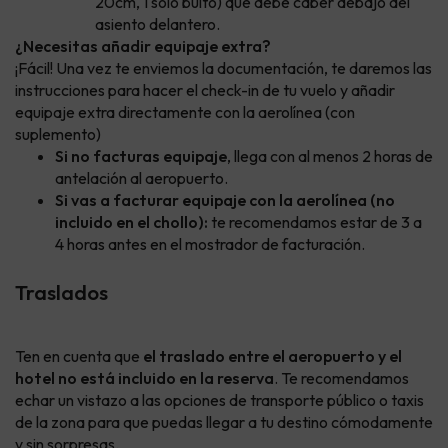
20cm, 1 solo bulto) que debe caber debajo del
asiento delantero.
¿Necesitas añadir equipaje extra?
¡Fácil! Una vez te enviemos la documentación, te daremos las
instrucciones para hacer el check-in de tu vuelo y añadir
equipaje extra directamente con la aerolínea (con
suplemento)
Si no facturas equipaje
, llega con al menos 2 horas de
antelación al aeropuerto.
Si vas a facturar equipaje con la aerolínea (no
incluido en el chollo):
te recomendamos estar de 3 a
4 horas antes en el mostrador de facturación.
Traslados
Ten en cuenta que
el traslado entre el aeropuerto y el
hotel no está incluido en la reserva
. Te recomendamos
echar un vistazo a las opciones de transporte público o taxis
de la zona para que puedas llegar a tu destino cómodamente
y sin sorpresas.