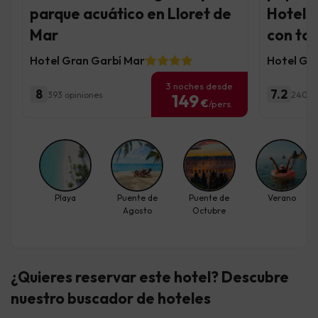
parque acuático en Lloret de
Hotel 4
Mar
con to
Hotel Gran Garbí Mar
Hotel Gar
3 noches desde
8
7.2
393 opiniones
2400 
149
€
/pers.
Playa
Puente de
Puente de
Verano
Agosto
Octubre
¿Quieres reservar este hotel? Descubre
nuestro buscador de hoteles