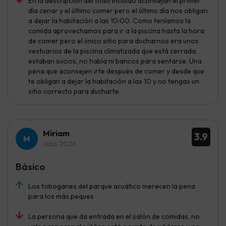
En la descripción del todo incluido aconsejan el primer
día cenar y el último comer pero el último día nos obligan
a dejar la habitación a las 10:00. Como teníamos la
comida aprovechamos para ir a la piscina hasta la hora
de comer pero el único sitio para ducharnos era unos
vestuarios de la piscina climatizada que está cerrada,
estaban sucios, no había ni bancos para sentarse. Una
pena que aconsejen irte después de comer y desde que
te obligan a dejar la habitación a las 10 y no tengas un
sitio correcto para ducharte
Miriam
3.9
Julio 2026
Básico
Los toboganes del parque acuático merecen la pena
para los más peques
La persona que da entrada en el salón de comidas, no