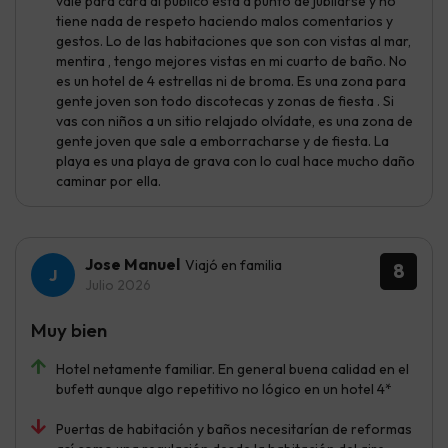
vale para cara al público está a punto de jubilarse y no
tiene nada de respeto haciendo malos comentarios y
gestos. Lo de las habitaciones que son con vistas al mar,
mentira , tengo mejores vistas en mi cuarto de baño. No
es un hotel de 4 estrellas ni de broma. Es una zona para
gente joven son todo discotecas y zonas de fiesta . Si
vas con niños a un sitio relajado olvídate, es una zona de
gente joven que sale a emborracharse y de fiesta. La
playa es una playa de grava con lo cual hace mucho daño
caminar por ella.
Jose Manuel
Viajó en familia
8
Julio 2026
Muy bien
Hotel netamente familiar. En general buena calidad en el
bufett aunque algo repetitivo no lógico en un hotel 4*
Puertas de habitación y baños necesitarían de reformas