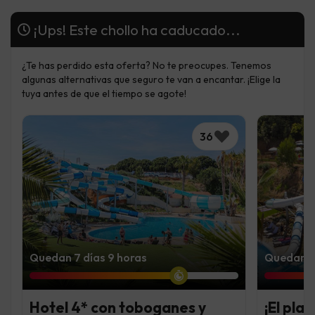
¡Ups! Este chollo ha caducado...
¿Te has perdido esta oferta? No te preocupes. Tenemos
algunas alternativas que seguro te van a encantar. ¡Elige la
tuya antes de que el tiempo se agote!
36
Quedan 7 días 9 horas
Quedan 2 
Hotel 4* con toboganes y
¡El pla