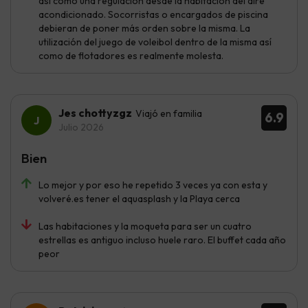
así como una regulación desde la habitación del aire
acondicionado. Socorristas o encargados de piscina
debieran de poner más orden sobre la misma. La
utilización del juego de voleibol dentro de la misma así
como de flotadores es realmente molesta.
Jes chottyzgz
Viajó en familia
6.9
Julio 2026
Bien
Lo mejor y por eso he repetido 3 veces ya con esta y
volveré.es tener el aquasplash y la Playa cerca
Las habitaciones y la moqueta para ser un cuatro
estrellas es antiguo incluso huele raro. El buffet cada año
peor