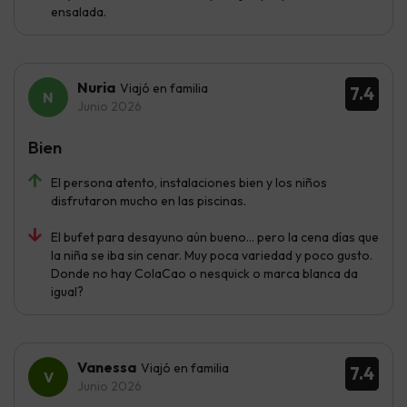
ensalada.
Nuria
Viajó en familia
7.4
Junio 2026
Bien
El persona atento, instalaciones bien y los niños
disfrutaron mucho en las piscinas.
El bufet para desayuno aún bueno… pero la cena días que
la niña se iba sin cenar. Muy poca variedad y poco gusto.
Donde no hay ColaCao o nesquick o marca blanca da
igual?
Vanessa
Viajó en familia
7.4
Junio 2026