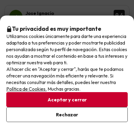
Jose Ignacio
9.4
Junio 2026
Tu privacidad es muy importante
Excelente
Utilizamos cookies únicamente para darte una experiencia
No llegas tarde: llegas al siguiente.
adaptada a tus preferencias y poder mostrarte publicidad
Nos ha parecido un buen hotel calidad/precio. Cerca de
Este chollo ya ha caducado, pero cada día lanzamos
personalizada según tu perfil de navegación. Estas cookies
la playa y cerca de la piscina de toboganes. Parking
nuevas oportunidades para viajar mejor y pagar
nos ayudan a mostrar el contenido en base a tus intereses y
gratuito con disponibilidad durante toda nuestra
optimizar nuestra web para ti.
estancia. Personal profesional y amable.
menos.
Al hacer clic en "Aceptar y cerrar", harás que te podamos
Apúntate y que el próximo no se te escape.
No tenemos ninguna queja importante que comentar.
ofrecer una navegación más eficiente y relevante. Si
necesitas consultar más detalles, puedes leer nuestra
Pon tu mejor e-mail
Política de Cookies.
Muchas gracias.
Manuel
Aceptar y cerrar
Viajó en familia
3.9
Junio 2026
Ya estoy suscrito
Rechazar
Básico
Al suscribirte, confirmas haber leído y estar de acuerdo con la
Política de Privacidad
La comida