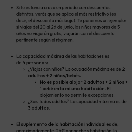
Si tu estancia cruza un periodo con descuentos
distintos, verás que se aplica el más restrictivo (es
decir, el descuento más bajo). Te ponemos un ejemplo:
si viajas del 20 al 26 de junio, los niños mayores de 5
años no viajarán gratis, viajarán con el descuento
pertinente según el régimen.
La
capacidad máxima
de las habitaciones es
de
4 personas:
¿Viajas con niños? La ocupación máxima es de
2
adultos + 2 niños/bebés.
No es posible alojar 2 adultos + 2 niños +
1 bebé en la misma habitación.
El
alojamiento no permite excepciones.
¿Sois todos adultos? La capacidad máxima es de
3 adultos
.
El
suplemento de la habitación individual
es de,
aproximadamente, 26€ por noche y habitación, lo