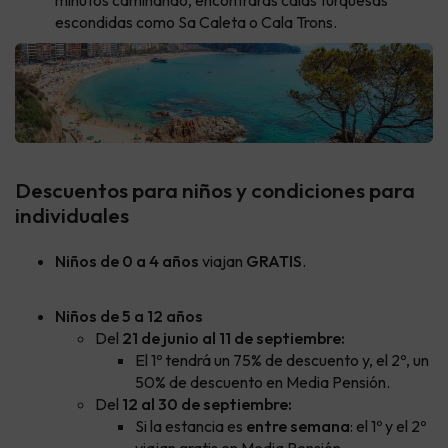
minutos caminando, encontrarás calas turquesas
escondidas como Sa Caleta o Cala Trons.
Descuentos para niños y condiciones para
individuales
Niños de 0 a 4 años
viajan
GRATIS
.
Niños de 5 a 12 años
Del
21 de junio
al 11 de septiembre:
El 1º tendrá un 75% de descuento y, el 2º, un
50% de descuento en Media Pensión.
Del
12 al 30 de septiembre:
Si la estancia es
entre semana
: el 1º y el 2º
viajan gratis en Media Pensión.