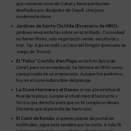
que volvieron ricos de Cuba) y tiene panteones
diseñados por discípulos de Gaudí. Una joya
modernista única.
Jardines de Santa Clotilde (Escenario de HBO):
jardines renacentistas sobre un acantilado. Curiosidad:
no tienen flores, solo vegetación verde, esculturas y
mar. Tip: Aquí se rodó La Casa del Dragón (precuela de
Juego de Tronos).
El "Falso" Castillo d’en Plaja:
es la foto típica de
Lloret, pero no es medieval. Se terminó en 1940 como
casa privada de un empresario. Aunque fue polémico,
hoy es el icono indiscutible del paisaje.
La Dona Marinera y el Deseo:
si vas a la estatua al
final de la playa, cumple el ritual: mira al horizonte y
toca su pie derecho para que se te cumpla un deseo.
(Notarás que el pie brilla de tanto uso).
El Camí de Ronda:
si quieres playas de postal sin
multitudes, sigue este sendero por la costa. A solo 15