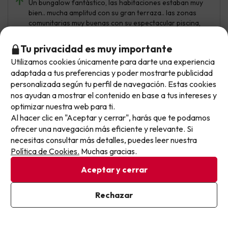
Un bungalow fantástico, las habitaciones estaban muy
bien.. mucha amplitud con su gran terraza.. las zonas
comunitarias muy buenas con su espectacular piscina,
pista de tenis.. de todo no faltaba detalle una maravilla
de sitio. Repetiría
Tu privacidad es muy importante
Utilizamos cookies únicamente para darte una experiencia
La comida muy repetida y mucho frito…acabas la semana
No llegas tarde: llegas al siguiente.
adaptada a tus preferencias y poder mostrarte publicidad
un poco cansada de esa comida.. es el único pero que
Este chollo ya ha caducado, pero cada día lanzamos
personalizada según tu perfil de navegación. Estas cookies
tiene este alojamiento por lo demás un 10
nuevas oportunidades para viajar mejor y pagar
nos ayudan a mostrar el contenido en base a tus intereses y
optimizar nuestra web para ti.
menos.
Al hacer clic en "Aceptar y cerrar", harás que te podamos
Apúntate y que el próximo no se te escape.
María José
Viajó en familia
8.3
ofrecer una navegación más eficiente y relevante. Si
Junio 2026
necesitas consultar más detalles, puedes leer nuestra
Pon tu mejor e-mail
Política de Cookies.
Muchas gracias.
Muy bien
Aceptar y cerrar
He estado muy a gusto Hotel tranquilo Apartamento muy
comodo
Ya estoy suscrito
Rechazar
Al suscribirte, confirmas haber leído y estar de acuerdo con la
La comida no es buena Los horarios muy pronto Casi te
Política de Privacidad
tiras todo el día comiendo