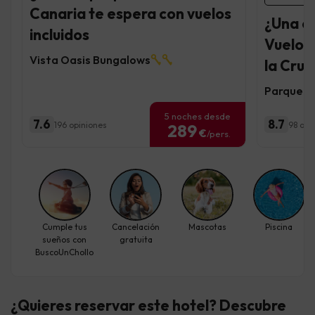
Canaria te espera con vuelos
¿Una e
incluidos
Vuelos 
Vista Oasis Bungalows
la Cruz
Parque V
5 noches desde
7.6
8.7
196 opiniones
98 opi
289
€
/pers.
Cumple tus
Cancelación
Mascotas
Piscina
sueños con
gratuita
BuscoUnChollo
¿Quieres reservar este hotel? Descubre