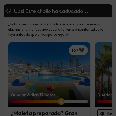
¡Ups! Este chollo ha caducado...
¿Te has perdido esta oferta? No te preocupes. Tenemos
algunas alternativas que seguro te van a encantar. ¡Elige la
tuya antes de que el tiempo se agote!
167
Quedan 6 días 17 horas
Quedan 2 
¿Maleta preparada? Gran
Sin 