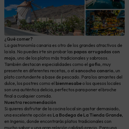
¿Qué comer?
La gastronomía canaria es otro de los grandes atractivos de
la isla. No puedes irte sin probar las
papas arrugadas con
mojo
, uno de los platos más tradicionales y sabrosos.
También destacan especialidades como el
gofio
, muy
presente en diferentes recetas, o el
sancocho canario
, un
plato contundente a base de pescado. Para los amantes del
dulce, los postres como el
bienmesabe
o los quesos locales
son una auténtica delicia, perfectos para poner el broche
final a cualquier comida.
Nuestra recomendación
Si quieres disfrutar de la cocina local sin gastar demasiado,
una excelente opción es
La Bodega de La Tienda Grande
,
en Ingenio, donde encontrarás platos tradicionales con
mucho sabor y una gran relación calidad-precio. Para una