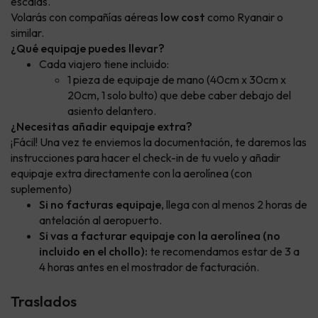
escalas.
Volarás con compañías aéreas
low cost
como Ryanair o
similar.
¿Qué equipaje puedes llevar?
Cada viajero tiene incluido:
1 pieza de equipaje de mano (40cm x 30cm x
20cm, 1 solo bulto) que debe caber debajo del
asiento delantero.
¿Necesitas añadir equipaje extra?
¡Fácil! Una vez te enviemos la documentación, te daremos las
instrucciones para hacer el check-in de tu vuelo y añadir
equipaje extra directamente con la aerolínea (con
suplemento)
Si no facturas equipaje
, llega con al menos 2 horas de
antelación al aeropuerto.
Si vas a facturar equipaje con la aerolínea (no
incluido en el chollo):
te recomendamos estar de 3 a
4 horas antes en el mostrador de facturación.
Traslados