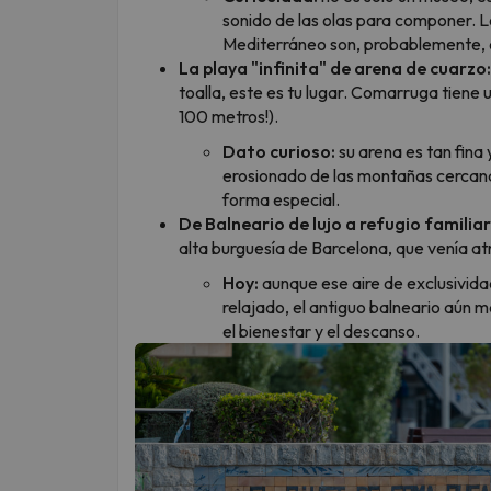
sonido de las olas para componer. Lo
Mediterráneo son, probablemente, el
La playa "infinita" de arena de cuarzo:
toalla, este es tu lugar. Comarruga tiene
100 metros!).
Dato curioso:
su arena es tan fina
erosionado de las montañas cercanas.
forma especial.
De Balneario de lujo a refugio familiar
alta burguesía de Barcelona, que venía at
Hoy:
aunque ese aire de exclusivida
relajado, el antiguo balneario aún m
el bienestar y el descanso.