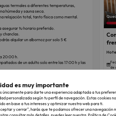
 aguas termales a diferentes temperaturas,
una húmeda y sauna seca.
Qued
na relajación total, tanto física como mental.
a asegurar tu horario preferido.
y chanclas.
Com
 podrás alquilar un albornoz por solo 5 €
fre
Hote
 a 20:00 h.
añados de un adulto solo entre las 17:00 h y las
Fec
de 
spa.
cidad es muy importante
iscina exterior con auténticas aguas termales.
e 24 °C y 28 °C en verano.
s únicamente para darte una experiencia adaptada a tus prefere
ecto para disfrutar del sol y el descanso.
dad personalizada según tu perfil de navegación. Estas cookies n
ido en base a tus intereses y optimizar nuestra web para ti.
"Aceptar y cerrar", harás que te podamos ofrecer una navegación m
esitas consultar más detalles, puedes leer nuestra
Política de Cook