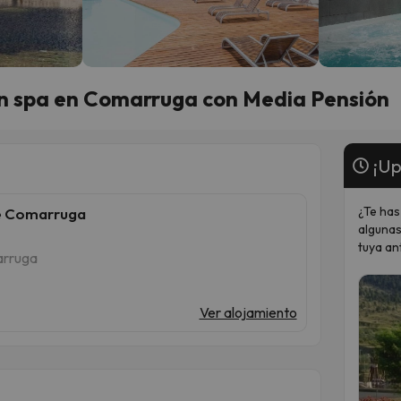
on spa en Comarruga con Media Pensión
¡Up
¿Te has
De Comarruga
algunas
tuya an
arruga
Ver alojamiento