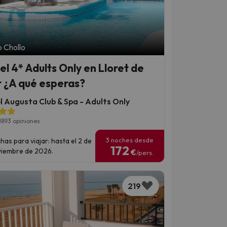
 Chollo
el 4* Adults Only en Lloret de
 ¿A qué esperas?
l Augusta Club & Spa - Adults Only
1893 opiniones
3 noches desde
has para viajar: hasta el 2 de
172
iembre de 2026.
€
/pers.
219