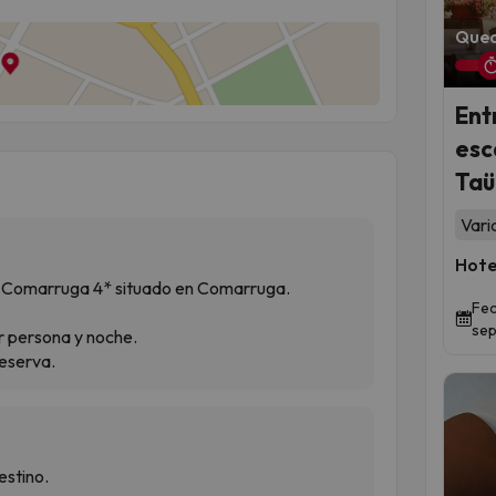
Qued
Ent
esc
Taül
Vari
Hote
de Comarruga 4* situado en Comarruga.
Fec
sep
or persona y noche.
reserva.
estino.