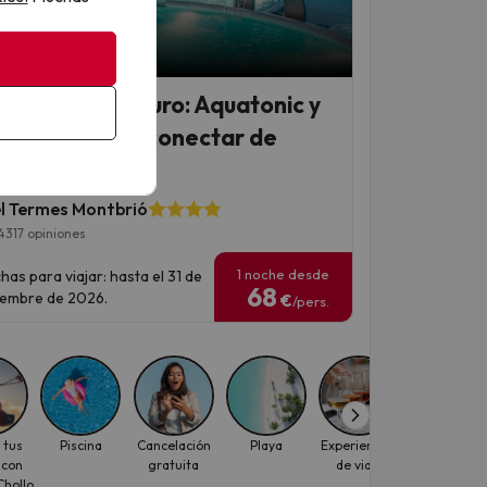
 Chollo
ax en estado puro: Aquatonic y
el 4* para desconectar de
dad
l Termes Montbrió
4317 opiniones
1 noche desde
has para viajar: hasta el 31 de
68
iembre de 2026.
€
/pers.
 tus
Piscina
Cancelación
Playa
Experiencias
Mascotas
 con
gratuita
de viaje
hollo