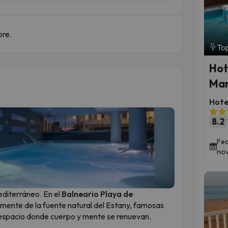
bre.
Top
Hot
Mar
Hote
8.2
Fec
nov
editerráneo. En el
Balneario Playa de
amente de la fuente natural del Estany, famosas
n espacio donde cuerpo y mente se renuevan.