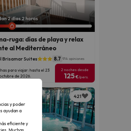
an 2 días 2 horas
a-ruga: días de playa y relax
nte al Mediterráneo
8.7
l Brisamar Suites
914 opiniones
2 noches desde
has para viajar: hasta el 23
125
octubre de 2026.
€
/pers.
421
ncias y poder
os ayudan a
ás eficiente y
ies.
Muchas