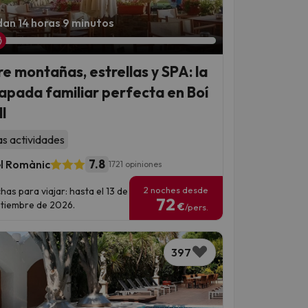
an 14 horas 9 minutos
re montañas, estrellas y SPA: la
apada familiar perfecta en Boí
l
as actividades
7.8
l Romànic
1721 opiniones
2 noches desde
has para viajar: hasta el 13 de
72
tiembre de 2026.
€
/pers.
397