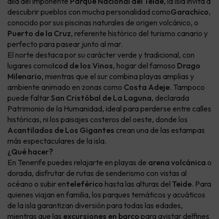
allá del imponente
Parque Nacional del Teide
, la isla invita a
descubrir pueblos con mucha personalidad como
Garachico
,
conocido por sus piscinas naturales de origen volcánico, o
Puerto de la Cruz
, referente histórico del turismo canario y
perfecto para pasear junto al mar.
El norte destaca por su carácter verde y tradicional, con
lugares como
Icod de los Vinos
, hogar del famoso
Drago
Milenario
, mientras que el sur combina playas amplias y
ambiente animado en zonas como
Costa Adeje
. Tampoco
puede faltar
San Cristóbal de La Laguna
, declarada
Patrimonio de la Humanidad, ideal para perderse entre calles
históricas, ni los paisajes costeros del oeste, donde los
Acantilados de Los Gigantes
crean una de las estampas
más espectaculares de la isla.
¿Qué hacer?
En Tenerife puedes relajarte en playas de
arena volcánica
o
dorada, disfrutar de rutas de senderismo con vistas al
océano o subir en
teleférico
hasta las alturas del
Teide
. Para
quienes viajan en familia, los parques temáticos y acuáticos
de la isla garantizan diversión para todas las edades,
mientras que las
excursiones en barco
para avistar delfines