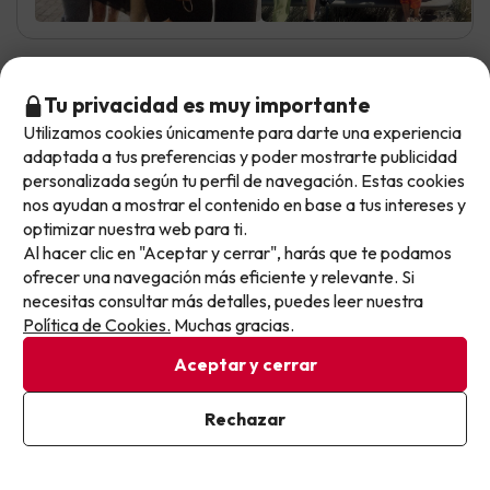
Verónica Cynthia
Tu privacidad es muy importante
Viajó en familia
8.9
Mayo 2025
Utilizamos cookies únicamente para darte una experiencia
No llegas tarde: llegas al siguiente.
adaptada a tus preferencias y poder mostrarte publicidad
Muy bien
Este chollo ya ha caducado, pero cada día lanzamos
personalizada según tu perfil de navegación. Estas cookies
nuevas oportunidades para viajar mejor y pagar
nos ayudan a mostrar el contenido en base a tus intereses y
El hotel está súper bien ubicado y el personal es muy
optimizar nuestra web para ti.
menos.
atento y amable. La comida está muy bien.
Al hacer clic en "Aceptar y cerrar", harás que te podamos
Apúntate y que el próximo no se te escape.
ofrecer una navegación más eficiente y relevante. Si
Las habitaciones deberían arreglarlas, el suelo de
necesitas consultar más detalles, puedes leer nuestra
parqué está dañado y en el escritorio habían hormigas.
Pon tu mejor e-mail
Política de Cookies.
Muchas gracias.
La tv funcionaba mal.
Aceptar y cerrar
Maria Dolores
Ya estoy suscrito
Rechazar
7
Al suscribirte, confirmas haber leído y estar de acuerdo con la
Octubre 2023
Política de Privacidad
Bien