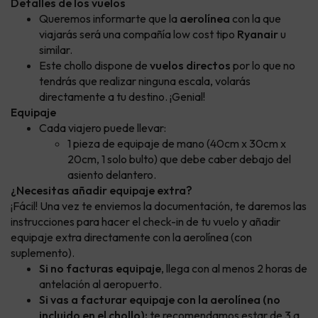
Detalles de los vuelos
Queremos informarte que la
aerolínea
con la que
viajarás será una compañía low cost tipo
Ryanair
u
similar.
Este chollo dispone de
vuelos directos
por lo que no
tendrás que realizar ninguna escala, volarás
directamente a tu destino. ¡Genial!
Equipaje
Cada viajero puede llevar:
1 pieza de equipaje de mano (40cm x 30cm x
20cm, 1 solo bulto) que debe caber debajo del
asiento delantero.
¿Necesitas añadir equipaje extra?
¡Fácil! Una vez te enviemos la documentación, te daremos las
instrucciones para hacer el check-in de tu vuelo y añadir
equipaje extra directamente con la aerolínea (con
suplemento).
Si no facturas equipaje
, llega con al menos 2 horas de
antelación al aeropuerto.
Si vas a facturar equipaje con la aerolínea (no
incluido en el chollo):
te recomendamos estar de 3 a