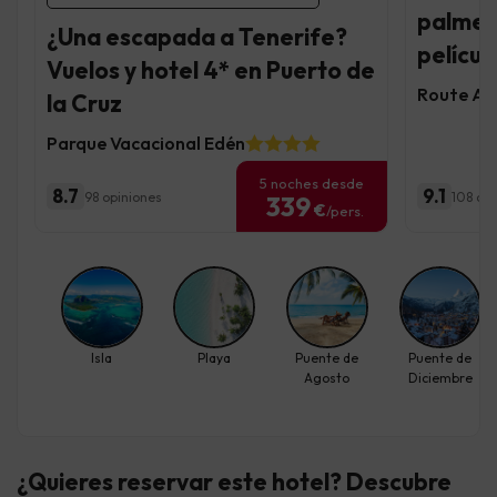
palmer
¿Una escapada a Tenerife?
películ
Vuelos y hotel 4* en Puerto de
Route Act
la Cruz
Parque Vacacional Edén
5 noches desde
8.7
9.1
98 opiniones
108 op
339
€
/pers.
Isla
Playa
Puente de
Puente de
Agosto
Diciembre
¿Quieres reservar este hotel? Descubre