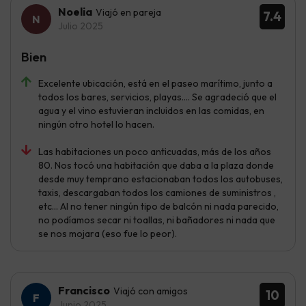
Noelia
Viajó en pareja
7.4
Julio 2025
Bien
Excelente ubicación, está en el paseo marítimo, junto a
todos los bares, servicios, playas.... Se agradeció que el
agua y el vino estuvieran incluidos en las comidas, en
ningún otro hotel lo hacen.
Las habitaciones un poco anticuadas, más de los años
80. Nos tocó una habitación que daba a la plaza donde
desde muy temprano estacionaban todos los autobuses,
taxis, descargaban todos los camiones de suministros ,
etc... Al no tener ningún tipo de balcón ni nada parecido,
no podíamos secar ni toallas, ni bañadores ni nada que
se nos mojara (eso fue lo peor).
Francisco
Viajó con amigos
10
Junio 2025