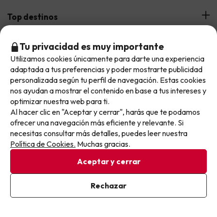
¿Quiénes somos?
Top destinos
Tarjeta Regalo
Hoteles Andalucía
Tu privacidad es muy importante
Top viajes destacados
Buscounchollo en los medios
Utilizamos cookies únicamente para darte una experiencia
No llegas tarde: llegas al siguiente.
Hoteles Andorra
adaptada a tus preferencias y poder mostrarte publicidad
Blog
Viajes con Niños
Este chollo ya ha caducado, pero cada día lanzamos
Top fechas destacadas
personalizada según tu perfil de navegación. Estas cookies
Hoteles Cataluña
nuevas oportunidades para viajar mejor y pagar
nos ayudan a mostrar el contenido en base a tus intereses y
Web Corporativa
Viajes de Ciudad
optimizar nuestra web para ti.
menos.
Hoteles Portugal
Verano
Info y ayuda
Al hacer clic en "Aceptar y cerrar", harás que te podamos
Apúntate y que el próximo no se te escape.
Proveedores
Viajes de Novios
ofrecer una navegación más eficiente y relevante. Si
Hoteles Valencia
Puente de Agosto
necesitas consultar más detalles, puedes leer nuestra
Opiniones de nuestros clientes
Viajes con mascotas
Contáctanos
Pon tu mejor e-mail
Descarga GRATIS nuestra app
Política de Cookies.
Muchas gracias.
Hoteles Galicia
Vacaciones en Agosto
Más de 3 MILLONES de descargas y una valoración de 4,7/5.
Viajes para grupos
Chollos con Todo Incluido
Preguntas frecuentes
Aceptar y cerrar
Hoteles en Islas
Vacaciones en Septiembre
Chollos en la playa
Hoteles Salou
Ya estoy suscrito
Rechazar
Vacaciones en Octubre
Al suscribirte, confirmas haber leído y estar de acuerdo con la
Chollos con Vuelo Incluido
Política de Privacidad
Vacaciones en Noviembre
Hoteles con toboganes