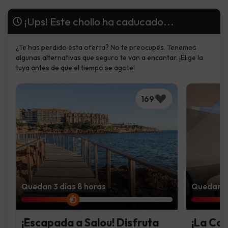
¡Ups! Este chollo ha caducado...
¿Te has perdido esta oferta? No te preocupes. Tenemos
algunas alternativas que seguro te van a encantar. ¡Elige la
tuya antes de que el tiempo se agote!
169
Quedan 3 días 8 horas
Quedan 7 
¡Escapada a Salou! Disfruta
¡La Co