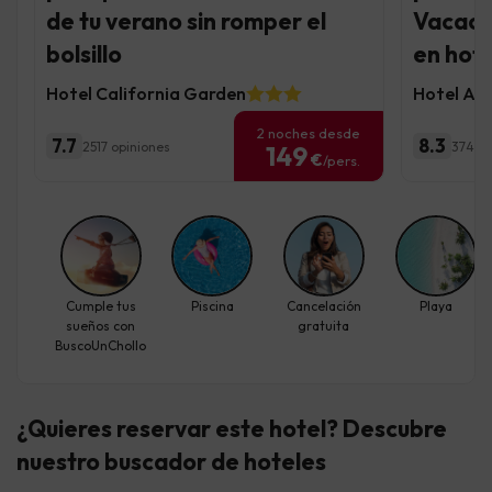
de tu verano sin romper el
Vacaci
bolsillo
en hote
Hotel California Garden
Hotel AL
2 noches desde
7.7
8.3
2517 opiniones
374 op
149
€
/pers.
Cumple tus
Piscina
Cancelación
Playa
sueños con
gratuita
BuscoUnChollo
¿Quieres reservar este hotel? Descubre
nuestro buscador de hoteles