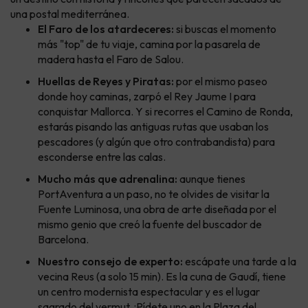
una postal mediterránea.
El Faro de los atardeceres:
si buscas el momento
más "top" de tu viaje, camina por la pasarela de
madera hasta el Faro de Salou.
Huellas de Reyes y Piratas:
por el mismo paseo
donde hoy caminas, zarpó el Rey Jaume I para
conquistar Mallorca. Y si recorres el Camino de Ronda,
estarás pisando las antiguas rutas que usaban los
pescadores (y algún que otro contrabandista) para
esconderse entre las calas.
Mucho más que adrenalina:
aunque tienes
PortAventura a un paso, no te olvides de visitar la
Fuente Luminosa, una obra de arte diseñada por el
mismo genio que creó la fuente del buscador de
Barcelona.
Nuestro consejo de experto:
escápate una tarde a la
vecina Reus (a solo 15 min). Es la cuna de Gaudí, tiene
un centro modernista espectacular y es el lugar
sagrado del vermut. ¡Pídete uno en la Plaza del