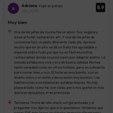
Adriana
Viajó en pareja
8.9
Julio 2026
Muy bien
Una de las jefas de cocina fue un amor. Soy vegana y
avisé al hotel, camareros, etc. Y una de las jefas de
cocina me hizo un plato diferente cada día. Aprecio
mucho que en un sitio se dé un trato tan agradable y
especial sobre todo porque no es fácil encontrar
restaurantes donde se preocupen por adaptar platos. La
comida estaba muy rica y era de buena calidad. No hay
tanta variedad como en otros hoteles, pero es suficiente
para comer bien y rico. El hotel es muy bonito, con un
diseño único y un estilo y decoración muy bonitos. Las
habitaciones e instalaciones estaban limpias. No hay
playa al lado como tal, son calas, pero nos gustaron más
que la propia playa, eran preciosas
Teníamos 1 hora de late check out garantizada y al
preguntar nos dijeron que si la queríamos, teníamos que
pagar 10€ más (pero en el bono aparecía claramente).