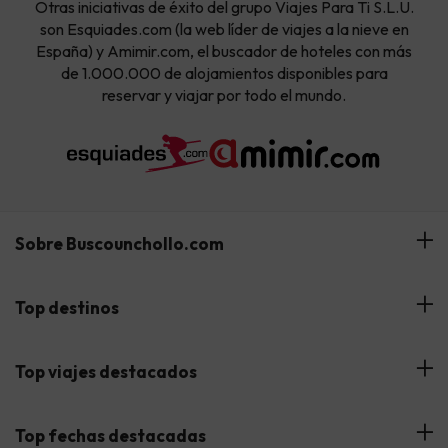
Otras iniciativas de éxito del grupo Viajes Para Ti S.L.U.
son Esquiades.com (la web líder de viajes a la nieve en
España) y Amimir.com, el buscador de hoteles con más
de 1.000.000 de alojamientos disponibles para
reservar y viajar por todo el mundo.
Sobre Buscounchollo.com
¿Quiénes somos?
Top destinos
Tarjeta Regalo
Hoteles Andalucía
Top viajes destacados
Buscounchollo en los medios
Hoteles Andorra
Blog
Viajes con Niños
Top fechas destacadas
Hoteles Cataluña