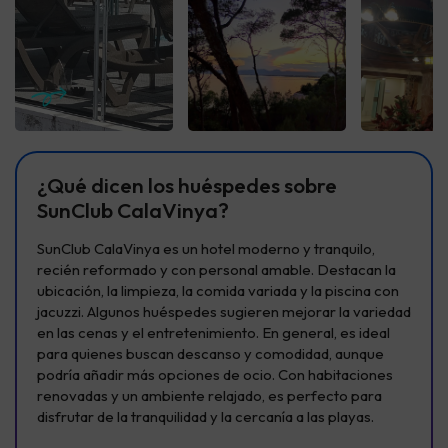
Ver todas
Ver todas
Ver t
¿Qué dicen los huéspedes sobre
SunClub CalaVinya?
SunClub CalaVinya es un hotel moderno y tranquilo,
recién reformado y con personal amable. Destacan la
ubicación, la limpieza, la comida variada y la piscina con
jacuzzi. Algunos huéspedes sugieren mejorar la variedad
en las cenas y el entretenimiento. En general, es ideal
para quienes buscan descanso y comodidad, aunque
podría añadir más opciones de ocio. Con habitaciones
renovadas y un ambiente relajado, es perfecto para
disfrutar de la tranquilidad y la cercanía a las playas.