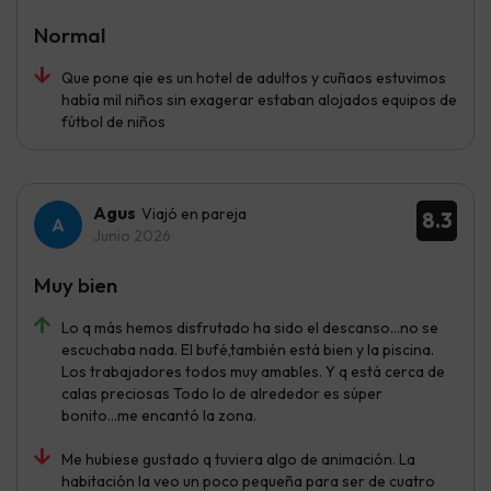
Normal
Que pone qie es un hotel de adultos y cuñaos estuvimos
había mil niños sin exagerar estaban alojados equipos de
fútbol de niños
Agus
Viajó en pareja
8.3
Junio 2026
Muy bien
Lo q más hemos disfrutado ha sido el descanso...no se
escuchaba nada. El bufé,también está bien y la piscina.
Los trabajadores todos muy amables. Y q está cerca de
calas preciosas Todo lo de alrededor es súper
bonito...me encantó la zona.
Me hubiese gustado q tuviera algo de animación. La
habitación la veo un poco pequeña para ser de cuatro