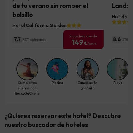
de tu verano sin romper el
Land: 
bolsillo
Hotel y 
Hotel California Garden
2 noches desde
7.7
8.6
2517 opiniones
278 op
149
€
/pers.
Cumple tus
Piscina
Cancelación
Playa
sueños con
gratuita
BuscoUnChollo
¿Quieres reservar este hotel? Descubre
nuestro buscador de hoteles