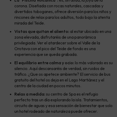
La "Piscina Volcánica":
es, sin duda, la joya de la
corona. Diseñada con rocas naturales, cascadas y
divertidos toboganes, ofrece diversión para los niños y
rincones de relax para los adultos, todo bajo la atenta
mirada del Teide.
Vistas que quitan el aliento:
al estar ubicado en una
zona elevada, disfrutaréis de una panorámica
privilegiada. Ver el atardecer sobre el Valle de la
Orotava con el pico del Teide de fondo es una
experiencia que se queda grabada.
El equilibrio entre calma y ocio:
lo más valorado es su
silencio. Aquí descansaréis de verdad, sin ruidos de
tráfico. ¿Que os apetece ambiente? El servicio de bus
gratuito del hotel os deja en el Lago Martiánez y el
centro de la ciudad en pocos minutos.
Relax a medida:
su centro de Spa es el refugio
perfecto tras un día explorando la isla. Tratamientos,
circuito de aguas y esa sensación de bienestar que solo
un hotel rodeado de naturaleza puede ofrecer.