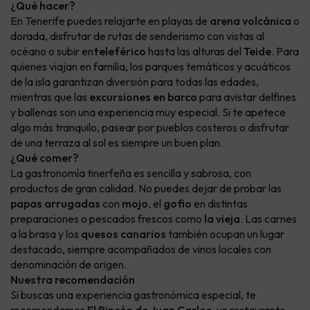
¿Qué hacer?
En Tenerife puedes relajarte en playas de
arena volcánica
o
dorada, disfrutar de rutas de senderismo con vistas al
océano o subir en
teleférico
hasta las alturas del
Teide
. Para
quienes viajan en familia, los parques temáticos y acuáticos
de la isla garantizan diversión para todas las edades,
mientras que las
excursiones en barco
para avistar delfines
y ballenas son una experiencia muy especial. Si te apetece
algo más tranquilo, pasear por pueblos costeros o disfrutar
de una terraza al sol es siempre un buen plan.
¿Qué comer?
La gastronomía tinerfeña es sencilla y sabrosa, con
productos de gran calidad. No puedes dejar de probar las
papas arrugadas
con
mojo
, el
gofio
en distintas
preparaciones o pescados frescos como
la vieja
. Las carnes
a la brasa y los
quesos canarios
también ocupan un lugar
destacado, siempre acompañados de vinos locales con
denominación de origen.
Nuestra recomendación
Si buscas una experiencia gastronómica especial, te