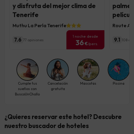
y disfruta del mejor clima de
palmer
Tenerife
películ
Muthu La Perla Tenerife
Route Act
1 noche desde
7.6
9.1
77 opiniones
108 op
36
€
/pers.
Cumple tus
Cancelación
Mascotas
Piscina
sueños con
gratuita
BuscoUnChollo
¿Quieres reservar este hotel? Descubre
nuestro buscador de hoteles