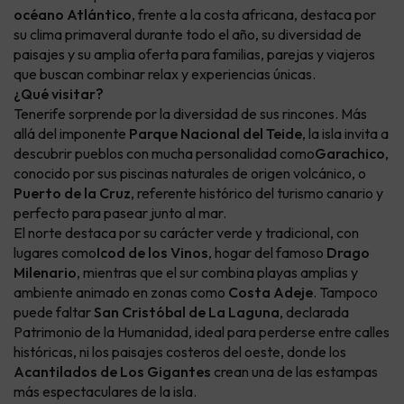
océano Atlántico
, frente a la costa africana, destaca por
su clima primaveral durante todo el año, su diversidad de
paisajes y su amplia oferta para familias, parejas y viajeros
que buscan combinar relax y experiencias únicas.
¿Qué visitar?
Tenerife sorprende por la diversidad de sus rincones. Más
allá del imponente
Parque Nacional del Teide
, la isla invita a
descubrir pueblos con mucha personalidad como
Garachico
,
conocido por sus piscinas naturales de origen volcánico, o
Puerto de la Cruz
, referente histórico del turismo canario y
perfecto para pasear junto al mar.
El norte destaca por su carácter verde y tradicional, con
lugares como
Icod de los Vinos
, hogar del famoso
Drago
Milenario
, mientras que el sur combina playas amplias y
ambiente animado en zonas como
Costa Adeje
. Tampoco
puede faltar
San Cristóbal de La Laguna
, declarada
Patrimonio de la Humanidad, ideal para perderse entre calles
históricas, ni los paisajes costeros del oeste, donde los
Acantilados de Los Gigantes
crean una de las estampas
más espectaculares de la isla.