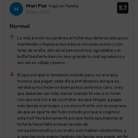
Mari Paz
Viajó en familia
5.7
Enero 2026
Normal
Lo más bonito los jardines,el hotel muy deteriorado,poco
mantenido y limpieza muy básica,rincones sucios y con
telas de araña, aún así el personal muy agradable y el
buffet bastante bien,no muy grande lo cual agradezco,y
aun así es válida y bueno.
El spa creí que lo teníamos incluido,pero no era así,y
tuvimos que pagar cada día q entrábamos,aunque es
verdad q nos hicieron buen precio,esta muy caro, creo
que deberían ser más claros cuando te vas a un hotel
con spa a la hora de.contratar aunque tengas q pagar
más desde el principio y no encontrarte con la sorpresa
de.que es aparte del todo incluido,porque si cogimos
este.hotl feu básicamente porque tenía spa.Ademas al
hotel le hace.falta un buen lavado de
cara,pintura,baños.Los snaks solo habían sándwiches, y
si querías unas papas también las tenías que.pagar, en fin