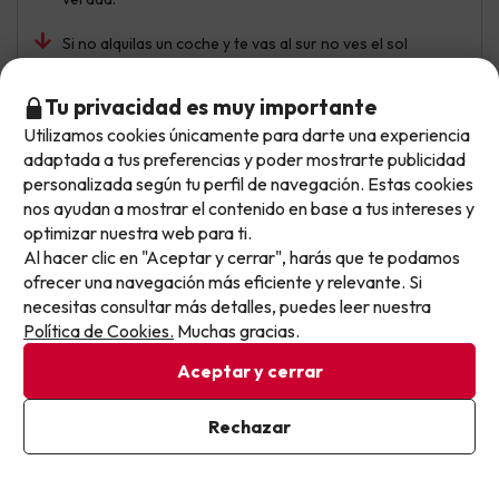
Si no alquilas un coche y te vas al sur no ves el sol
Tu privacidad es muy importante
Utilizamos cookies únicamente para darte una experiencia
Daga
Viajó en pareja
9.1
No llegas tarde: llegas al siguiente.
adaptada a tus preferencias y poder mostrarte publicidad
Noviembre 2025
Este chollo ya ha caducado, pero cada día lanzamos
personalizada según tu perfil de navegación. Estas cookies
nuevas oportunidades para viajar mejor y pagar
Excelente
nos ayudan a mostrar el contenido en base a tus intereses y
optimizar nuestra web para ti.
menos.
El personal súper atentos, la ubicación a las afueras sin
Al hacer clic en "Aceptar y cerrar", harás que te podamos
Apúntate y que el próximo no se te escape.
ruidos y zona muy tranquila, bus gratuito al pueblo/hotel
ofrecer una navegación más eficiente y relevante. Si
en la puerta del hotel, aunque yo aconsejo alquilar tu
necesitas consultar más detalles, puedes leer nuestra
Pon tu mejor e-mail
propio coche para moverte libremente por la isla, la
Política de Cookies.
Muchas gracias.
piscina, el spa, las habitaciones muy amplias necesitarían
una reforma más modernas pero cumplen con toda las
Aceptar y cerrar
comodidades, las vistas desde el comedor son
espectaculares
Ya estoy suscrito
Rechazar
Al suscribirte, confirmas haber leído y estar de acuerdo con la
La comida había poca variedad que yo lo entiendo
Política de Privacidad
porque el hotel estaba a un 40% de ocupación, la
animación nocturna era escasa y poco participativa por