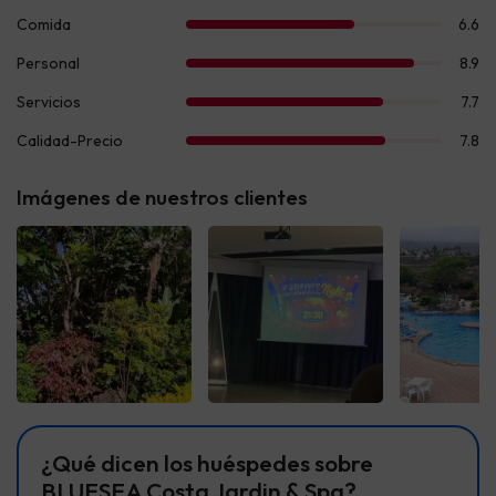
Imágenes de nuestros clientes
Ver todas
Ver todas
Ver t
¿Qué dicen los huéspedes sobre
BLUESEA Costa Jardin & Spa?