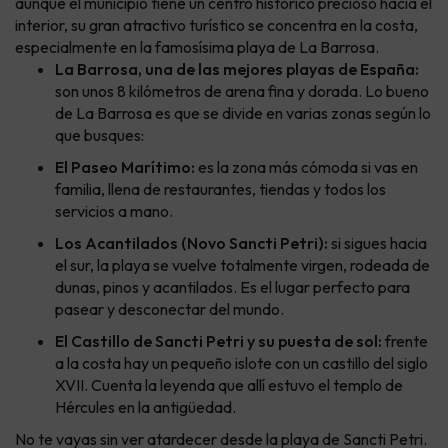
aunque el municipio tiene un centro histórico precioso hacia el
interior, su gran atractivo turístico se concentra en la costa,
especialmente en la famosísima playa de La Barrosa.
La Barrosa, una de las mejores playas de España:
son unos 8 kilómetros de arena fina y dorada. Lo bueno
de La Barrosa es que se divide en varias zonas según lo
que busques:
El Paseo Marítimo:
es la zona más cómoda si vas en
familia, llena de restaurantes, tiendas y todos los
servicios a mano.
Los Acantilados (Novo Sancti Petri):
si sigues hacia
el sur, la playa se vuelve totalmente virgen, rodeada de
dunas, pinos y acantilados. Es el lugar perfecto para
pasear y desconectar del mundo.
El Castillo de Sancti Petri y su puesta de sol:
frente
a la costa hay un pequeño islote con un castillo del siglo
XVII. Cuenta la leyenda que allí estuvo el templo de
Hércules en la antigüedad.
No te vayas sin ver atardecer desde la playa de Sancti Petri.