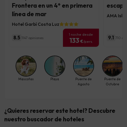
Frontera en un 4* en primera
escapad
línea de mar
AMA Islan
Hotel Garbí Costa Luz
1 noche desde
8.5
9.1
1147 opiniones
710 op
133
€
/pers.
Mascotas
Playa
Puente de
Puente de
Agosto
Octubre
¿Quieres reservar este hotel? Descubre
nuestro buscador de hoteles