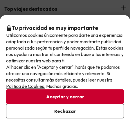
Hoteles Andalucía
Top viajes destacados
Buscounchollo en los medios
Hoteles Andorra
Blog
Viajes con Niños
Top fechas destacadas
Tu privacidad es muy importante
Hoteles Cataluña
Utilizamos cookies únicamente para darte una experiencia
Web Corporativa
Viajes de Ciudad
No llegas tarde: llegas al siguiente.
adaptada a tus preferencias y poder mostrarte publicidad
Hoteles Portugal
Verano
Info y ayuda
Este chollo ya ha caducado, pero cada día lanzamos
personalizada según tu perfil de navegación. Estas cookies
Proveedores
Viajes de Novios
nuevas oportunidades para viajar mejor y pagar
nos ayudan a mostrar el contenido en base a tus intereses y
Hoteles Valencia
Puente de Agosto
Opiniones de nuestros clientes
optimizar nuestra web para ti.
Viajes con mascotas
menos.
Contáctanos
Descarga GRATIS nuestra app
Hoteles Galicia
Al hacer clic en "Aceptar y cerrar", harás que te podamos
Vacaciones en Agosto
Apúntate y que el próximo no se te escape.
Más de 3 MILLONES de descargas y una valoración de 4,7/5.
Viajes para grupos
Chollos con Todo Incluido
ofrecer una navegación más eficiente y relevante. Si
Preguntas frecuentes
Hoteles en Islas
Vacaciones en Septiembre
necesitas consultar más detalles, puedes leer nuestra
Pon tu mejor e-mail
Chollos en la playa
Política de Cookies.
Muchas gracias.
Hoteles Salou
Vacaciones en Octubre
Aceptar y cerrar
Chollos con Vuelo Incluido
Vacaciones en Noviembre
Hoteles con toboganes
Ya estoy suscrito
Rechazar
Al suscribirte, confirmas haber leído y estar de acuerdo con la
Selección de la Newsletter
Política de Privacidad