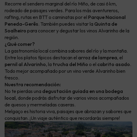
Recorre el sendero marginal del río Miño, de casi 6 km,
rodeado de paisajes verdes. Para los más aventureros,
rafting, rutas en BTT o caminatas por el
Parque Nacional
Peneda-Gerês
. También puedes visitar la
Quinta de
Soalheiro
para conocer y degustar los vinos Alvarinho de la
región.
¿Qué comer?
La gastronomía local combina sabores del río y la montaña.
Entre los platos típicos destacan el
arroz de lamprea
, el
pernil al Alvarinho
, la
trucha del Miño
o el
cabrito asado
.
Todo mejor acompañado por un vino verde Alvarinho bien
fresco.
Nuestra recomendación:
No te pierdas una
degustación guiada en una bodega
local
, donde podrás disfrutar de varios vinos acompañados
de quesos y mermeladas caseras.
Melgaço es historia viva, paisajes que abrazan y sabores que
conquistan. ¡Un viaje auténtico que recordarás siempre!