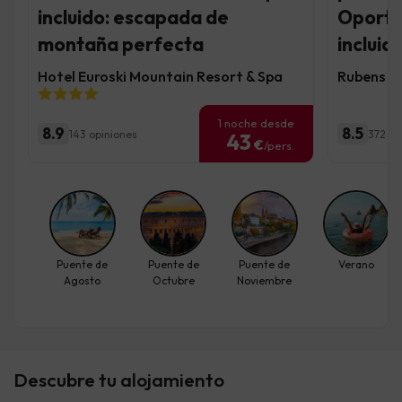
incluido: escapada de
Oporto
montaña perfecta
incluid
Hotel Euroski Mountain Resort & Spa
Rubens Ho
1 noche desde
8.9
8.5
143 opiniones
372 op
43
€
/pers.
Puente de
Puente de
Puente de
Verano
Agosto
Octubre
Noviembre
Descubre tu alojamiento