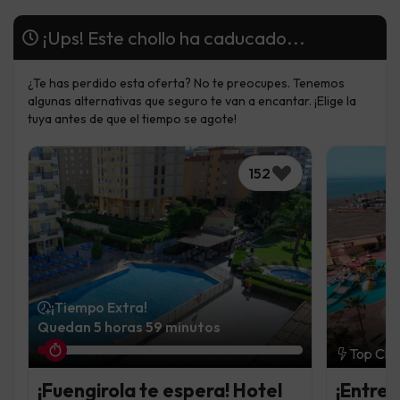
¡Ups! Este chollo ha caducado...
¿Te has perdido esta oferta? No te preocupes. Tenemos
algunas alternativas que seguro te van a encantar. ¡Elige la
tuya antes de que el tiempo se agote!
152
¡Tiempo Extra!
Quedan 5 horas 59 minutos
Top Cho
¡Fuengirola te espera! Hotel
¡Entre 