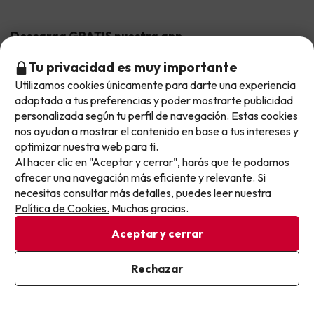
Hoteles Valencia
Puente de Agosto
Opiniones de nuestros clientes
Viajes con mascotas
Contáctanos
Descarga GRATIS nuestra app
Hoteles Galicia
Vacaciones en Agosto
Más de 3 MILLONES de descargas y una valoración de 4,7/5.
Viajes para grupos
Chollos con Todo Incluido
Preguntas frecuentes
Tu privacidad es muy importante
Hoteles en Islas
Vacaciones en Septiembre
Utilizamos cookies únicamente para darte una experiencia
Chollos en la playa
No llegas tarde: llegas al siguiente.
adaptada a tus preferencias y poder mostrarte publicidad
Hoteles Salou
Vacaciones en Octubre
Este chollo ya ha caducado, pero cada día lanzamos
personalizada según tu perfil de navegación. Estas cookies
Chollos con Vuelo Incluido
nuevas oportunidades para viajar mejor y pagar
nos ayudan a mostrar el contenido en base a tus intereses y
Vacaciones en Noviembre
Hoteles con toboganes
optimizar nuestra web para ti.
menos.
Al hacer clic en "Aceptar y cerrar", harás que te podamos
Apúntate y que el próximo no se te escape.
Selección de la Newsletter
ofrecer una navegación más eficiente y relevante. Si
necesitas consultar más detalles, puedes leer nuestra
Pon tu mejor e-mail
Métodos de pago disponibles
Los favoritos de nuestros clientes
Política de Cookies.
Muchas gracias.
Aceptar y cerrar
Ya estoy suscrito
Rechazar
Al suscribirte, confirmas haber leído y estar de acuerdo con la
Condiciones generales
Política de Privacidad
Privacidad datos