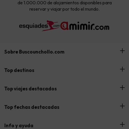
de 1.000.000 de alojamientos disponibles para
reservar y viajar por todo el mundo.
Sobre Buscounchollo.com
¿Quiénes somos?
Top destinos
Tarjeta Regalo
Hoteles Andalucía
Top viajes destacados
Buscounchollo en los medios
Hoteles Andorra
Blog
Viajes con Niños
Top fechas destacadas
Hoteles Cataluña
Web Corporativa
Viajes de Ciudad
Hoteles Portugal
Verano
Info y ayuda
Proveedores
Viajes de Novios