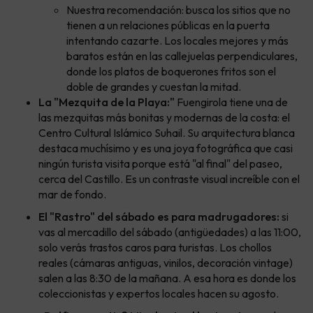
Nuestra recomendación: busca los sitios que no
tienen a un relaciones públicas en la puerta
intentando cazarte. Los locales mejores y más
baratos están en las callejuelas perpendiculares,
donde los platos de boquerones fritos son el
doble de grandes y cuestan la mitad.
La "Mezquita de la Playa:"
Fuengirola tiene una de
las mezquitas más bonitas y modernas de la costa: el
Centro Cultural Islámico Suhail. Su arquitectura blanca
destaca muchísimo y es una joya fotográfica que casi
ningún turista visita porque está "al final" del paseo,
cerca del Castillo. Es un contraste visual increíble con el
mar de fondo.
El "Rastro" del sábado es para madrugadores:
si
vas al mercadillo del sábado (antigüedades) a las 11:00,
solo verás trastos caros para turistas. Los chollos
reales (cámaras antiguas, vinilos, decoración vintage)
salen a las 8:30 de la mañana. A esa hora es donde los
coleccionistas y expertos locales hacen su agosto.