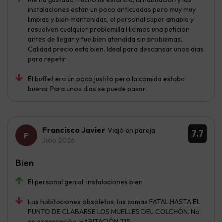
instalaciones estan un poco anticuadas pero muy muy
limpias y bien mantenidas, el personal super amable y
resuelven cualquier problemilla.Hicimos una peticion
antes de llegar y fue bien atendida sin problemas.
Calidad precio esta bien. Ideal para descansar unos dias
para repetir
El buffet era un poco justito pero la comida estaba
buena. Para unos dias se puede pasar
Francisco Javier
Viajó en pareja
7.7
Julio 2026
Bien
El personal genial, instalaciones bien
Las habitaciones obsoletas, las camas FATAL.HASTA EL
PUNTO DE CLABARSE LOS MUELLES DEL COLCHÓN. No
es exageración. HABITACIÓN 715