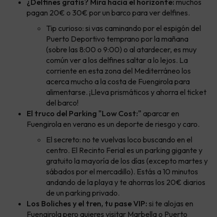
¿Delfines gratis? Mira hacia el horizonte:
muchos
pagan 20€ o 30€ por un barco para ver delfines.
Tip curioso: si vas caminando por el espigón del
Puerto Deportivo temprano por la mañana
(sobre las 8:00 o 9:00) o al atardecer, es muy
común ver a los delfines saltar a lo lejos. La
corriente en esta zona del Mediterráneo los
acerca mucho a la costa de Fuengirola para
alimentarse. ¡Lleva prismáticos y ahorra el ticket
del barco!
El truco del Parking "Low Cost:"
aparcar en
Fuengirola en verano es un deporte de riesgo y caro.
El secreto: no te vuelvas loco buscando en el
centro. El Recinto Ferial es un parking gigante y
gratuito la mayoría de los días (excepto martes y
sábados por el mercadillo). Estás a 10 minutos
andando de la playa y te ahorras los 20€ diarios
de un parking privado.
Los Boliches y el tren, tu pase VIP:
si te alojas en
Fuengirola pero quieres visitar Marbella o Puerto