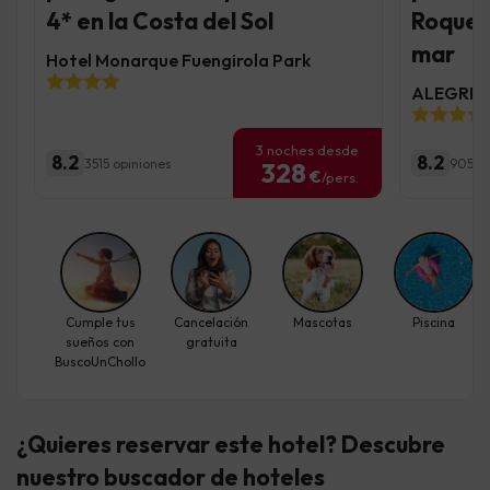
4* en la Costa del Sol
Roquet
mar
Hotel Monarque Fuengirola Park
ALEGRIA 
3 noches desde
8.2
8.2
3515 opiniones
9058 o
328
€
/pers.
Cumple tus
Cancelación
Mascotas
Piscina
sueños con
gratuita
BuscoUnChollo
¿Quieres reservar este hotel? Descubre
nuestro buscador de hoteles