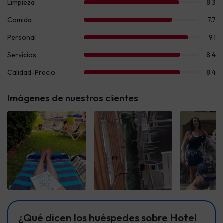
Imágenes de nuestros clientes
Ver todas
Ver todas
Ver t
¿Qué dicen los huéspedes sobre Hotel