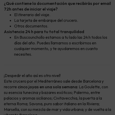
¿Qué contiene la documentación que recibirás por email
72h antes de iniciar el viaje?
El itinerario del viaje.
La tarjeta de embarque del crucero.
Otros documentos.
Asistencia 24 h para tu total tranquilidad
En Buscounchollo estamos a tu lado las 24 h todos los
días del año. Puedes llamarnos o escribirnos en
cualquier momento, y te ayudaremos en cuanto
necesites.
¡Despedir el año así es otro nivel!
Este crucero por el Mediterráneo sale desde Barcelona y
recorre
cinco joyas en una sola semana
: La Goulette, con
su esencia tunecina y bazares exóticos; Palermo, entre
palacios y aromas sicilianos; Civitavecchia, la puerta a la
eterna Roma; Savona, puro sabor italiano en la Riviera;
Marsella, con su mezcla de mar y vida urbana; y de vuelta a la