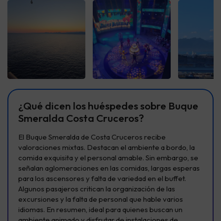
Ver todas
Ver todas
Ver t
¿Qué dicen los huéspedes sobre Buque
Smeralda Costa Cruceros?
El Buque Smeralda de Costa Cruceros recibe
valoraciones mixtas. Destacan el ambiente a bordo, la
comida exquisita y el personal amable. Sin embargo, se
señalan aglomeraciones en las comidas, largas esperas
para los ascensores y falta de variedad en el buffet.
Algunos pasajeros critican la organización de las
excursiones y la falta de personal que hable varios
idiomas. En resumen, ideal para quienes buscan un
ambiente animado y disfrutar de instalaciones de