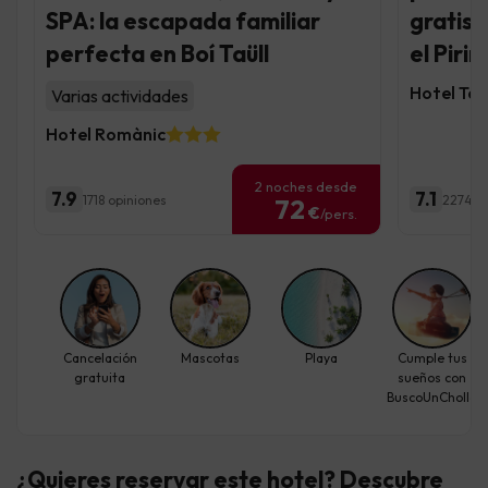
SPA: la escapada familiar
gratis,
perfecta en Boí Taüll
el Piri
Hotel Taü
Varias actividades
Hotel Romànic
2 noches desde
7.9
7.1
1718 opiniones
2274 o
72
€
/pers.
Cancelación
Mascotas
Playa
Cumple tus
gratuita
sueños con
BuscoUnChollo
¿Quieres reservar este hotel? Descubre