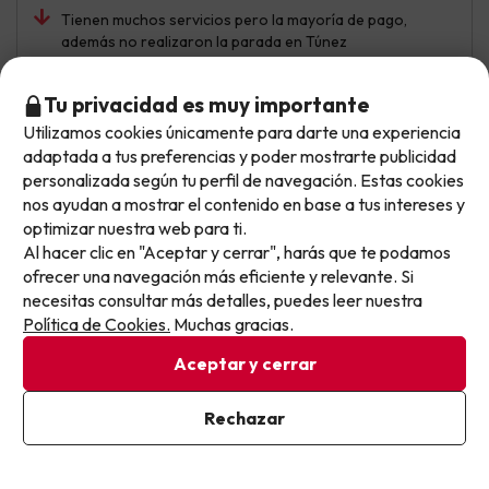
Tienen muchos servicios pero la mayoría de pago,
además no realizaron la parada en Túnez
supuestamente por mal tiempo y hablando con otros
huéspedes nos dijeron que no es la primera vez. La
Tu privacidad es muy importante
atención al cliente a veces no ha sido la que esperaba,
caras de cansancio o pocas ganas de atender,
Utilizamos cookies únicamente para darte una experiencia
No llegas tarde: llegas al siguiente.
necesitarían tener más personal para la cantidad de
adaptada a tus preferencias y poder mostrarte publicidad
gente que viaja en el crucero.
Este chollo ya ha caducado, pero cada día lanzamos
personalizada según tu perfil de navegación. Estas cookies
nuevas oportunidades para viajar mejor y pagar
nos ayudan a mostrar el contenido en base a tus intereses y
optimizar nuestra web para ti.
menos.
Al hacer clic en "Aceptar y cerrar", harás que te podamos
Apúntate y que el próximo no se te escape.
Juan Pablo
Viajó en pareja
9.4
ofrecer una navegación más eficiente y relevante. Si
Diciembre 2025
necesitas consultar más detalles, puedes leer nuestra
Pon tu mejor e-mail
Política de Cookies.
Muchas gracias.
Excelente
Aceptar y cerrar
Las cenas y la fiesta de fin de año
Ya estoy suscrito
Rechazar
La indicación del puerto de salida fue proporcionada
Al suscribirte, confirmas haber leído y estar de acuerdo con la
erróneamente y pedimos tiempo buscando llegar al
Política de Privacidad
puerto correcto, también me hubiera gustado que nos
dijeran cuáles eran los códigos de vestimenta diarios