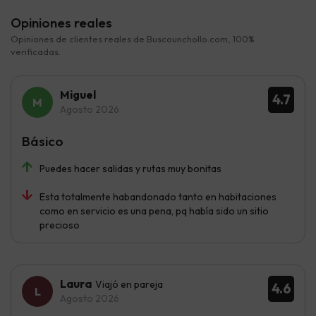
Opiniones reales
Opiniones de clientes reales de Buscounchollo.com, 100%
verificadas.
Miguel
4.7
Agosto 2026
Básico
Puedes hacer salidas y rutas muy bonitas
Esta totalmente habandonado tanto en habitaciones
como en servicio es una pena, pq había sido un sitio
precioso
Laura
Viajó en pareja
4.6
Agosto 2026