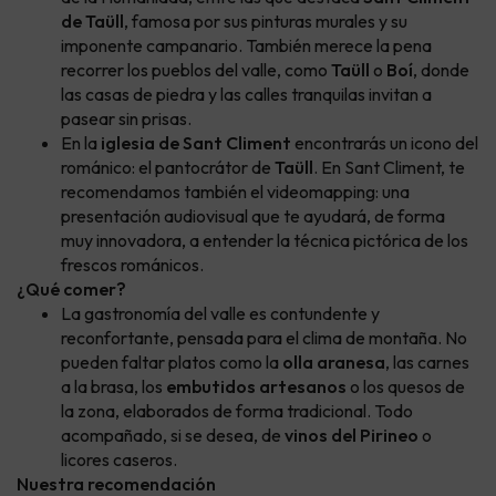
de Taüll
, famosa por sus pinturas murales y su
imponente campanario. También merece la pena
recorrer los pueblos del valle, como
Taüll
o
Boí
, donde
las casas de piedra y las calles tranquilas invitan a
pasear sin prisas.
En la
iglesia de Sant Climent
encontrarás un icono del
románico: el pantocrátor de
Taüll
. En Sant Climent, te
recomendamos también el videomapping: una
presentación audiovisual que te ayudará, de forma
muy innovadora, a entender la técnica pictórica de los
frescos románicos.
¿Qué comer?
La gastronomía del valle es contundente y
reconfortante, pensada para el clima de montaña. No
pueden faltar platos como la
olla aranesa
, las carnes
a la brasa, los
embutidos artesanos
o los quesos de
la zona, elaborados de forma tradicional. Todo
acompañado, si se desea, de
vinos del Pirineo
o
licores caseros.
Nuestra recomendación