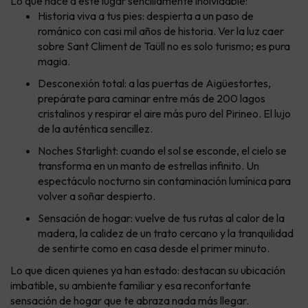
Lo que hace a este lugar sencillamente inolvidable:
Historia viva a tus pies: despierta a un paso de
románico con casi mil años de historia. Ver la luz caer
sobre Sant Climent de Taüll no es solo turismo; es pura
magia.
Desconexión total: a las puertas de Aigüestortes,
prepárate para caminar entre más de 200 lagos
cristalinos y respirar el aire más puro del Pirineo. El lujo
de la auténtica sencillez.
Noches Starlight: cuando el sol se esconde, el cielo se
transforma en un manto de estrellas infinito. Un
espectáculo nocturno sin contaminación lumínica para
volver a soñar despierto.
Sensación de hogar: vuelve de tus rutas al calor de la
madera, la calidez de un trato cercano y la tranquilidad
de sentirte como en casa desde el primer minuto.
Lo que dicen quienes ya han estado: destacan su ubicación
imbatible, su ambiente familiar y esa reconfortante
sensación de hogar que te abraza nada más llegar.