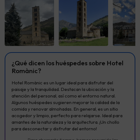
Ver todas
Ver todas
Ver t
¿Qué dicen los huéspedes sobre Hotel
Romànic?
Hotel Romànic es un lugar ideal para disfrutar del
paisaje y la tranquilidad. Destacan la ubicación y la
atención del personal, así como el entorno natural.
Algunos huéspedes sugieren mejorar la calidad de la
comida y renovar almohadas. En general, es un sitio
acogedor y limpio, perfecto para relajarse. Ideal para
amantes de la naturaleza y la arquitectura. ¡Un chollo
para desconectar y disfrutar del entorno!
Para ahorrarte tiempo, hemos resumido las