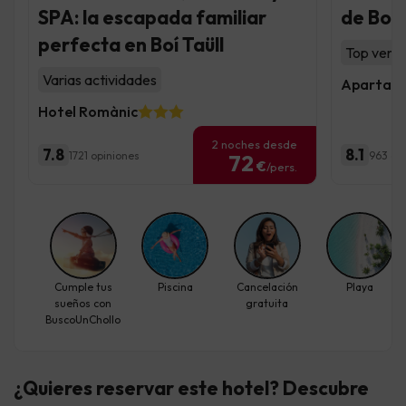
SPA: la escapada familiar
de Boí 
perfecta en Boí Taüll
Top venta
Varias actividades
Apartame
Hotel Romànic
2 noches desde
7.8
8.1
1721 opiniones
963 op
72
€
/pers.
Cumple tus
Piscina
Cancelación
Playa
sueños con
gratuita
BuscoUnChollo
¿Quieres reservar este hotel? Descubre