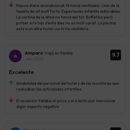
Manca d'aire acondicionat. Hi havia ventilador. Llum de la
tauleta de nit molt forta. Espectacles infantils millorables.
La cortina de la ditxa no tanca del tot. Buffet bo però
potser si hi has d'esta dies no es molt variat. La piscina
esta a un altre hotel i no hi ha vestidors.
Amparo
Viajó en familia
9.7
Julio 2026
Excelente
Amabilidad del personal del hotel y de las monitoras que
realizaban las actividades infantiles
El ascensor fallaba un poco y era lento por mencionar
algún aspecto negativo