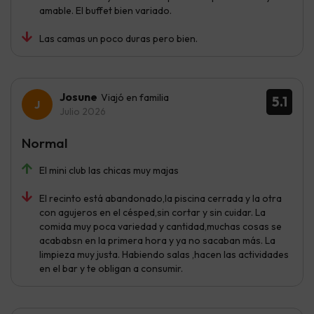
amable. El buffet bien variado.
Las camas un poco duras pero bien.
Josune
Viajó en familia
5.1
Julio 2026
Normal
El mini club las chicas muy majas
El recinto está abandonado,la piscina cerrada y la otra
con agujeros en el césped,sin cortar y sin cuidar. La
comida muy poca variedad y cantidad,muchas cosas se
acababsn en la primera hora y ya no sacaban más. La
limpieza muy justa. Habiendo salas ,hacen las actividades
en el bar y te obligan a consumir.