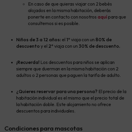
En caso de que quieras viajar con 2 bebés
alojados en la misma habitación, deberás
ponerte en contacto con nosotros
aquí
para que
consultemos si es posible.
Niños de 3 a 12 años:
el
1º
viaja
con un
80% de
descuento
y el
2º
viaja
con un
30% de descuento
.
¡Recuerda!
Los descuentos para niños se aplican
siempre que duerman en la misma habitación con 2
adultos o 2 personas que paguen la tarifa de adulto.
¿Quieres reservar para una persona?
El precio de la
habitación individual es el mismo que el precio total de
la habitación doble. Este alojamiento no ofrece
descuentos para individuales.
Condiciones para mascotas