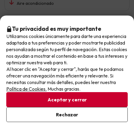
Aire acondicionado
Fernando Tomás
Tu privacidad es muy importante
9.7
Julio 2026
Utilizamos cookies únicamente para darte una experiencia
No llegas tarde: llegas al siguiente.
adaptada a tus preferencias y poder mostrarte publicidad
Excelente
Este chollo ya ha caducado, pero cada día lanzamos
personalizada según tu perfil de navegación. Estas cookies
nuevas oportunidades para viajar mejor y pagar
nos ayudan a mostrar el contenido en base a tus intereses y
Ubicación, atención del personal, relación calidad-
optimizar nuestra web para ti.
menos.
precio.
Al hacer clic en "Aceptar y cerrar", harás que te podamos
Apúntate y que el próximo no se te escape.
ofrecer una navegación más eficiente y relevante. Si
Desayuno podría tener más variedad
necesitas consultar más detalles, puedes leer nuestra
Pon tu mejor e-mail
Política de Cookies.
Muchas gracias.
Aceptar y cerrar
Jordi
Viajó en pareja
7.4
Julio 2026
Ya estoy suscrito
Rechazar
Al suscribirte, confirmas haber leído y estar de acuerdo con la
Bien
Política de Privacidad
Tranquilidad,paisatges