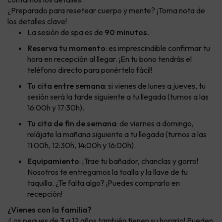
¿Preparado para resetear cuerpo y mente? ¡Toma nota de
los detalles clave!
La sesión de spa es de
90 minutos
.
Reserva tu momento
: es imprescindible confirmar tu
hora en recepción al llegar. ¡En tu bono tendrás el
teléfono directo para ponértelo fácil!
Tu cita entre semana
: si vienes de lunes a jueves, tu
sesión será la tarde siguiente a tu llegada (turnos a las
16:00h y 17:30h).
Tu cita de fin de semana
: de viernes a domingo,
relájate la mañana siguiente a tu llegada (turnos a las
11:00h, 12:30h, 14:00h y 16:00h).
Equipamiento
: ¡Trae tu bañador, chanclas y gorro!
Nosotros te entregamos la toalla y la llave de tu
taquilla. ¿Te falta algo? ¡Puedes comprarlo en
recepción!
¿Vienes con la familia?
¡Los peques de 3 a 12 años también tienen su horario! Pueden