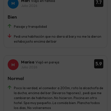
Mari
Viajó en familia
7.7
Julio 2026
Bien
Paisaje y tranquilidad
Pedi una habitación que no diera al bar,y no me la dieron
estaba justo encima del bar
Marisa
Viajó en pareja
5.9
Julio 2026
Normal
Poco la verdad, el comedor a 200m, roto la alcachofa de
la ducha, encima del bar (llevaros tapones) , pedi que me
cambiaran de habitacion..No hicieron. Piscina en otro
hotel. Spa muy pequeño..La comida bien. Plancha todos
los dias, No volveremos