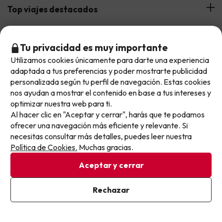
Hoteles Andalucía
Top viajes destacados
Buscounchollo en los medios
Hoteles Andorra
Blog
Viajes con Niños
Top fechas destacadas
Hoteles Cataluña
Tu privacidad es muy importante
Web Corporativa
Viajes de Ciudad
Utilizamos cookies únicamente para darte una experiencia
No llegas tarde: llegas al siguiente.
Hoteles Portugal
Verano
adaptada a tus preferencias y poder mostrarte publicidad
Info y ayuda
Proveedores
Viajes de Novios
Este chollo ya ha caducado, pero cada día lanzamos
personalizada según tu perfil de navegación. Estas cookies
Hoteles Valencia
Puente de Agosto
nuevas oportunidades para viajar mejor y pagar
nos ayudan a mostrar el contenido en base a tus intereses y
Opiniones de nuestros clientes
Viajes con mascotas
Contáctanos
optimizar nuestra web para ti.
Descarga GRATIS nuestra app
menos.
Hoteles Galicia
Vacaciones en Agosto
Al hacer clic en "Aceptar y cerrar", harás que te podamos
Más de 3 MILLONES de descargas y una valoración de 4,7/5.
Apúntate y que el próximo no se te escape.
Viajes para grupos
Chollos con Todo Incluido
Preguntas frecuentes
ofrecer una navegación más eficiente y relevante. Si
Hoteles en Islas
Vacaciones en Septiembre
necesitas consultar más detalles, puedes leer nuestra
Chollos en la playa
Pon tu mejor e-mail
Política de Cookies.
Muchas gracias.
Hoteles Salou
Vacaciones en Octubre
Chollos con Vuelo Incluido
Aceptar y cerrar
Vacaciones en Noviembre
Hoteles con toboganes
Ya estoy suscrito
Rechazar
Al suscribirte, confirmas haber leído y estar de acuerdo con la
Selección de la Newsletter
Política de Privacidad
Métodos de pago disponibles