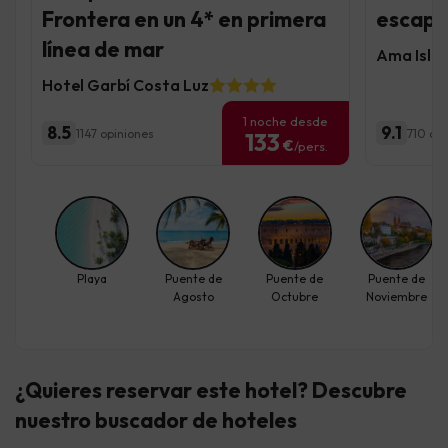
Frontera en un 4* en primera
escapad
línea de mar
Ama Islan
Hotel Garbí Costa Luz
1 noche desde
8.5
9.1
1147 opiniones
710 op
133
€
/pers.
Playa
Puente de
Puente de
Puente de
Agosto
Octubre
Noviembre
¿Quieres reservar este hotel? Descubre
nuestro buscador de hoteles