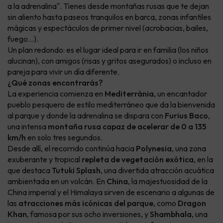
a la adrenalina". Tienes desde montañas rusas que te dejan
sin aliento hasta paseos tranquilos en barca, zonas infantiles
mágicas y espectáculos de primer nivel (acrobacias, bailes,
fuego...).
Un plan redondo: es el lugar ideal para ir en familia (los niños
alucinan), con amigos (risas y gritos asegurados) o incluso en
pareja para vivir un día diferente.
¿Qué zonas encontrarás?
La experiencia comienza en
Mediterrània
, un encantador
pueblo pesquero de estilo mediterráneo que da la bienvenida
al parque y donde la adrenalina se dispara con
Furius Baco
,
una intensa
montaña rusa capaz de acelerar de 0 a 135
km/h
en solo tres segundos.
Desde allí, el recorrido continúa hacia
Polynesia
, una zona
exuberante y tropical
repleta de vegetación exótica
, en la
que destaca
Tutuki Splash
, una divertida atracción acuática
ambientada en un volcán. En
China
, la majestuosidad de la
China imperial y el Himalaya sirven de escenario a algunas de
las
atracciones más icónicas del parque
, como
Dragon
Khan
, famosa por sus ocho inversiones, y
Shambhala
, una