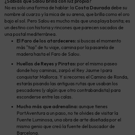
¿Sabías que Salou brilla con luz propia?
No es solo una forma de hablar: la
Costa Daurada
debe su
nombre al cuarzo y la mica de su arena, que brilla como el oro
bajo el sol. Pero Salou es mucho más que una playa bonita; es
un destino con historia y rincones que parecen sacados de
una postal mediterránea.
El Faro de los atardeceres:
si buscas el momento
más "top" de tu viaje, camina por la pasarela de
madera hasta el Faro de Salou.
Huellas de Reyes y Piratas:
por el mismo paseo
donde hoy caminas, zarpó el Rey Jaume I para
conquistar Mallorca. Y si recorres el Camino de Ronda,
estarás pisando las antiguas rutas que usaban los
pescadores (y algún que otro contrabandista) para
esconderse entre las calas.
Mucho más que adrenalina:
aunque tienes
PortAventura a un paso, no te olvides de visitar la
Fuente Luminosa, una obra de arte diseñada por el
mismo genio que creó la fuente del buscador de
Barcelona.