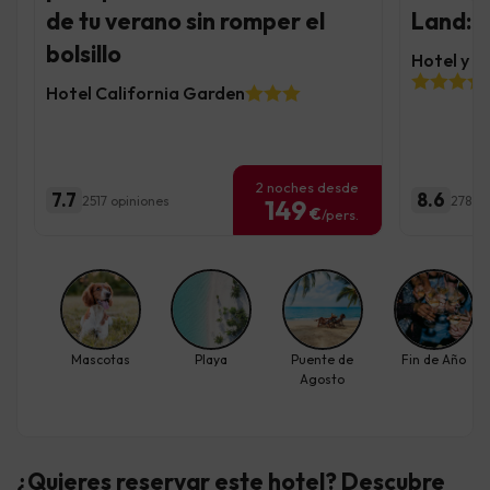
de tu verano sin romper el
Land: 
bolsillo
Hotel y 
Hotel California Garden
2 noches desde
7.7
8.6
2517 opiniones
278 op
149
€
/pers.
Mascotas
Playa
Puente de
Fin de Año
Agosto
¿Quieres reservar este hotel? Descubre