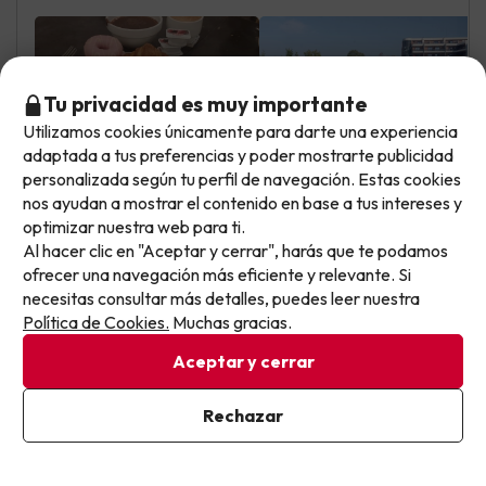
Tu privacidad es muy importante
Utilizamos cookies únicamente para darte una experiencia
No llegas tarde: llegas al siguiente.
adaptada a tus preferencias y poder mostrarte publicidad
Este chollo ya ha caducado, pero cada día lanzamos
personalizada según tu perfil de navegación. Estas cookies
nuevas oportunidades para viajar mejor y pagar
nos ayudan a mostrar el contenido en base a tus intereses y
optimizar nuestra web para ti.
menos.
Izaskoon
Viajó en pareja
Al hacer clic en "Aceptar y cerrar", harás que te podamos
8
Apúntate y que el próximo no se te escape.
Julio 2026
ofrecer una navegación más eficiente y relevante. Si
necesitas consultar más detalles, puedes leer nuestra
Pon tu mejor e-mail
Muy bien
Política de Cookies.
Muchas gracias.
Aceptar y cerrar
Ubicación, precio, habitaciones limpias, hotel muy
reformado y las piscinas.
Ya estoy suscrito
Rechazar
Animacion, en las comidas cobran 1,5€ por el agua y
Al suscribirte, confirmas haber leído y estar de acuerdo con la
además acogen a excursiones numerosas de menores y
Política de Privacidad
por lo tanto no hay tranquilidad