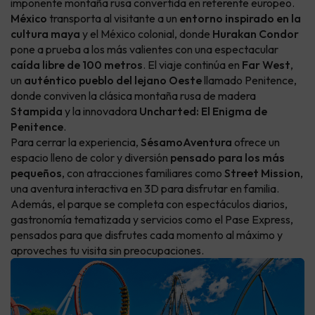
imponente montaña rusa convertida en referente europeo.
México
transporta al visitante a un
entorno inspirado en la
cultura maya
y el México colonial, donde
Hurakan Condor
pone a prueba a los más valientes con una espectacular
caída libre de 100 metros
. El viaje continúa en
Far West
,
un
auténtico pueblo del lejano Oeste
llamado Penitence,
donde conviven la clásica montaña rusa de madera
Stampida
y la innovadora
Uncharted: El Enigma de
Penitence
.
Para cerrar la experiencia,
SésamoAventura
ofrece un
espacio lleno de color y diversión
pensado para los más
pequeños
, con atracciones familiares como
Street Mission
,
una aventura interactiva en 3D para disfrutar en familia.
Además, el parque se completa con espectáculos diarios,
gastronomía tematizada y servicios como el Pase Express,
pensados para que disfrutes cada momento al máximo y
aproveches tu visita sin preocupaciones.