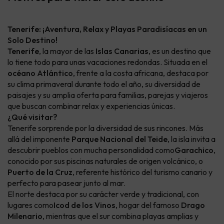
Tenerife: ¡Aventura, Relax y Playas Paradisíacas en un
Solo Destino!
Tenerife
, la mayor de las
Islas Canarias
, es un destino que
lo tiene todo para unas vacaciones redondas. Situada en el
océano Atlántico
, frente a la costa africana, destaca por
su clima primaveral durante todo el año, su diversidad de
paisajes y su amplia oferta para familias, parejas y viajeros
que buscan combinar relax y experiencias únicas.
¿Qué visitar?
Tenerife sorprende por la diversidad de sus rincones. Más
allá del imponente
Parque Nacional del Teide
, la isla invita a
descubrir pueblos con mucha personalidad como
Garachico
,
conocido por sus piscinas naturales de origen volcánico, o
Puerto de la Cruz
, referente histórico del turismo canario y
perfecto para pasear junto al mar.
El norte destaca por su carácter verde y tradicional, con
lugares como
Icod de los Vinos
, hogar del famoso
Drago
Milenario
, mientras que el sur combina playas amplias y