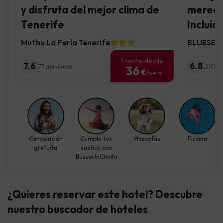
y disfruta del mejor clima de
merece
Tenerife
Incluid
Muthu La Perla Tenerife
BLUESEA 
1 noche desde
7.6
6.8
77 opiniones
210 op
36
€
/pers.
Cancelación
Cumple tus
Mascotas
Piscina
gratuita
sueños con
BuscoUnChollo
¿Quieres reservar este hotel? Descubre
nuestro buscador de hoteles