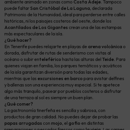
ambiente animado en zonas como
Costa Adeje
. Tampoco
puede faltar
San Cristóbal de La Laguna
, declarada
Patrimonio de la Humanidad, ideal para perderse entre calles
históricas, ni los paisajes costeros del oeste, donde los
Acantilados de Los Gigantes
crean una de las estampas
más espectaculares de la isla.
¿Qué hacer?
En Tenerife puedes relajarte en playas de
arena volcánica
o
dorada, disfrutar de rutas de senderismo con vistas al
océano o subir en
teleférico
hasta las alturas del
Teide
. Para
quienes viajan en familia, los parques temáticos y acuáticos
de la isla garantizan diversión para todas las edades,
mientras que las
excursiones en barco
para avistar delfines
y ballenas son una experiencia muy especial. Si te apetece
algo más tranquilo, pasear por pueblos costeros o disfrutar
de una terraza al sol es siempre un buen plan.
¿Qué comer?
La gastronomía tinerfeña es sencilla y sabrosa, con
productos de gran calidad. No puedes dejar de probar las
papas arrugadas
con
mojo
, el
gofio
en distintas
preparaciones o pescados frescos como
la vieja
. Las carnes