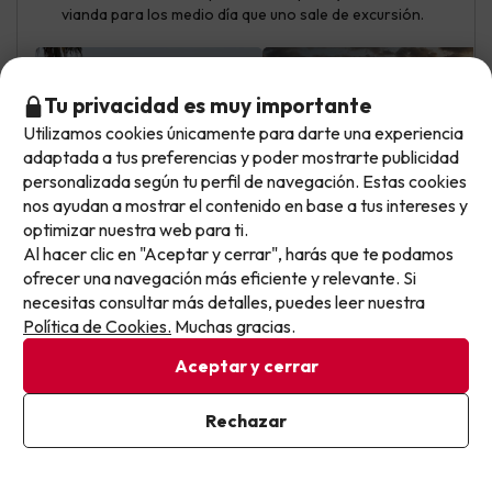
vianda para los medio día que uno sale de excursión.
Tu privacidad es muy importante
Utilizamos cookies únicamente para darte una experiencia
No llegas tarde: llegas al siguiente.
adaptada a tus preferencias y poder mostrarte publicidad
Este chollo ya ha caducado, pero cada día lanzamos
personalizada según tu perfil de navegación. Estas cookies
nuevas oportunidades para viajar mejor y pagar
nos ayudan a mostrar el contenido en base a tus intereses y
optimizar nuestra web para ti.
menos.
Al hacer clic en "Aceptar y cerrar", harás que te podamos
Apúntate y que el próximo no se te escape.
ofrecer una navegación más eficiente y relevante. Si
Itziar
Viajó en familia
3.9
necesitas consultar más detalles, puedes leer nuestra
Septiembre 2025
Pon tu mejor e-mail
Política de Cookies.
Muchas gracias.
Básico
Aceptar y cerrar
La piscina
Ya estoy suscrito
Rechazar
La comida malisima, el personal penoso quitando
Al suscribirte, confirmas haber leído y estar de acuerdo con la
Política de Privacidad
recepción y seguridad. Plagas de insectos, mobiliario
antiguo.