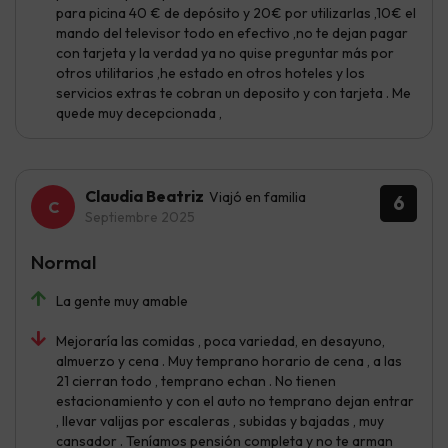
para picina 40 € de depósito y 20€ por utilizarlas ,10€ el
mando del televisor todo en efectivo ,no te dejan pagar
con tarjeta y la verdad ya no quise preguntar más por
otros utilitarios ,he estado en otros hoteles y los
servicios extras te cobran un deposito y con tarjeta . Me
quede muy decepcionada ,
Claudia Beatriz
Viajó en familia
6
Septiembre 2025
Normal
La gente muy amable
Mejoraría las comidas , poca variedad, en desayuno,
almuerzo y cena . Muy temprano horario de cena , a las
21 cierran todo , temprano echan . No tienen
estacionamiento y con el auto no temprano dejan entrar
, llevar valijas por escaleras , subidas y bajadas , muy
cansador . Teníamos pensión completa y no te arman