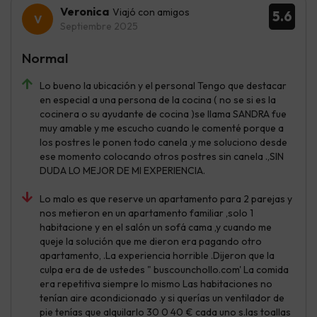
Veronica
Viajó con amigos
5.6
Septiembre 2025
Normal
Lo bueno la ubicación y el personal Tengo que destacar
en especial a una persona de la cocina ( no se si es la
cocinera o su ayudante de cocina )se llama SANDRA fue
muy amable y me escucho cuando le comenté porque a
los postres le ponen todo canela ,y me soluciono desde
ese momento colocando otros postres sin canela .,SIN
DUDA LO MEJOR DE MI EXPERIENCIA.
Lo malo es que reserve un apartamento para 2 parejas y
nos metieron en un apartamento familiar ,solo 1
habitacione y en el salón un sofá cama ,y cuando me
queje la solución que me dieron era pagando otro
apartamento, .La experiencia horrible .Dijeron que la
culpa era de de ustedes " buscounchollo.com' La comida
era repetitiva siempre lo mismo Las habitaciones no
tenían aire acondicionado .y si querías un ventilador de
pie tenías que alquilarlo 30 0 40 € cada uno s.las toallas