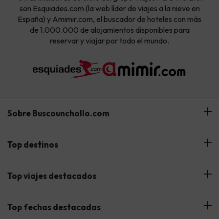
son Esquiades.com (la web líder de viajes a la nieve en
España) y Amimir.com, el buscador de hoteles con más
de 1.000.000 de alojamientos disponibles para
reservar y viajar por todo el mundo.
Sobre Buscounchollo.com
¿Quiénes somos?
Top destinos
Tarjeta Regalo
Hoteles Andalucía
Top viajes destacados
Buscounchollo en los medios
Hoteles Andorra
Blog
Viajes con Niños
Top fechas destacadas
Hoteles Cataluña