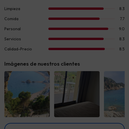
Imágenes de nuestros clientes
Ver todas
Ver todas
Ver t