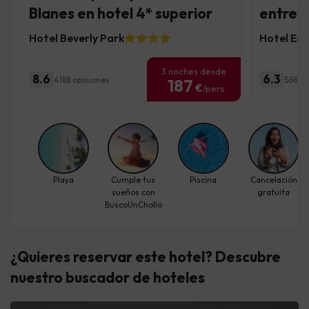
Blanes en hotel 4* superior
entre p
Hotel Beverly Park
Hotel Esp
3 noches desde
8.6
6.3
4188 opiniones
568 op
187
€
/pers.
Playa
Cumple tus
Piscina
Cancelación
sueños con
gratuita
BuscoUnChollo
¿Quieres reservar este hotel? Descubre
nuestro buscador de hoteles