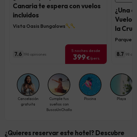
Canaria te espera con vuelos
¿Una e
incluidos
Vuelos 
Vista Oasis Bungalows
la Cruz
Parque V
5 noches desde
7.6
8.7
196 opiniones
98 opi
399
€
/pers.
Cancelación
Cumple tus
Piscina
Playa
gratuita
sueños con
BuscoUnChollo
¿Quieres reservar este hotel? Descubre