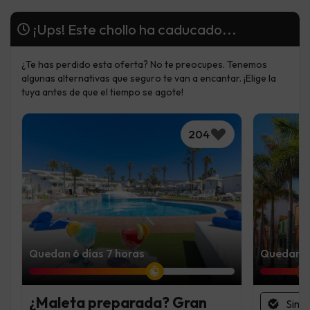
¡Ups! Este chollo ha caducado...
¿Te has perdido esta oferta? No te preocupes. Tenemos
algunas alternativas que seguro te van a encantar. ¡Elige la
tuya antes de que el tiempo se agote!
204
Quedan 6 días 7 horas
Quedan 2
¿Maleta preparada? Gran
Sin 