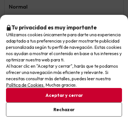
Normal
Lo que más he disfrutado ha sido descubrir las playas y
calas de la zona, que son una auténtica maravilla y
Tu privacidad es muy importante
merecen totalmente la pena, aunque para llegar a ellas
Utilizamos cookies únicamente para darte una experiencia
haya que desplazarse en coche. Y, por supuesto, el trato
No llegas tarde: llegas al siguiente.
adaptada a tus preferencias y poder mostrarte publicidad
del personal, que ha sido excelente desde el primer día.
Este chollo ya ha caducado, pero cada día lanzamos
Su amabilidad y atención han hecho que la estancia fuera
personalizada según tu perfil de navegación. Estas cookies
mucho más agradable.
nuevas oportunidades para viajar mejor y pagar
nos ayudan a mostrar el contenido en base a tus intereses y
optimizar nuestra web para ti.
menos.
La comida muy poca variedad y calidad
Al hacer clic en "Aceptar y cerrar", harás que te podamos
Apúntate y que el próximo no se te escape.
ofrecer una navegación más eficiente y relevante. Si
necesitas consultar más detalles, puedes leer nuestra
Pon tu mejor e-mail
Política de Cookies.
Muchas gracias.
Joaquin Ramon
Viajó en familia
6.6
Junio 2026
Aceptar y cerrar
Bien
Ya estoy suscrito
Rechazar
Al suscribirte, confirmas haber leído y estar de acuerdo con la
El precio era ajustado a los servicios ofrecidos
Política de Privacidad