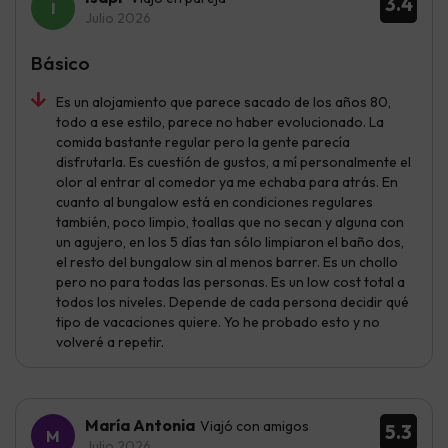
3.4
Julio 2026
Básico
Es un alojamiento que parece sacado de los años 80,
todo a ese estilo, parece no haber evolucionado. La
comida bastante regular pero la gente parecía
disfrutarla. Es cuestión de gustos, a mí personalmente el
olor al entrar al comedor ya me echaba para atrás. En
cuanto al bungalow está en condiciones regulares
también, poco limpio, toallas que no secan y alguna con
un agujero, en los 5 días tan sólo limpiaron el baño dos,
el resto del bungalow sin al menos barrer. Es un chollo
pero no para todas las personas. Es un low cost total a
todos los niveles. Depende de cada persona decidir qué
tipo de vacaciones quiere. Yo he probado esto y no
volveré a repetir.
María Antonia
Viajó con amigos
5.3
Julio 2026