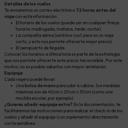
Detalles de los vuelos
Te enviaremos un correo electrónico
72 horas antes del
viaje
con esta información:
El horario de los vuelos (puede ser en cualquier franja
horaria: madrugada, mañana, tarde, noche).
La compañía aérea (será low cost, pero es un viaje
corto, y esto nos permite ofrecerte mejor precio).
El aeropuerto de llegada.
Conocer los horarios a última hora es parte de la estrategia
que nos permite ofrecerte este precio tan increíble. Por este
motivo, no es posible saberlos con mayor antelación.
Equipaje
Cada viajero puede llevar:
Una
bolsa de mano
para subir a cabina. Sus medidas
máximas son de 40cm x 20cm x 30cm (como una
mochila escolar, por ejemplo).
¿Quieres añadir equipaje extra?
En la documentación, te
facilitaremos las instrucciones para realizar el check-in de los
vuelos y añadir el equipaje (con suplemento) directamente
con la aerolínea.