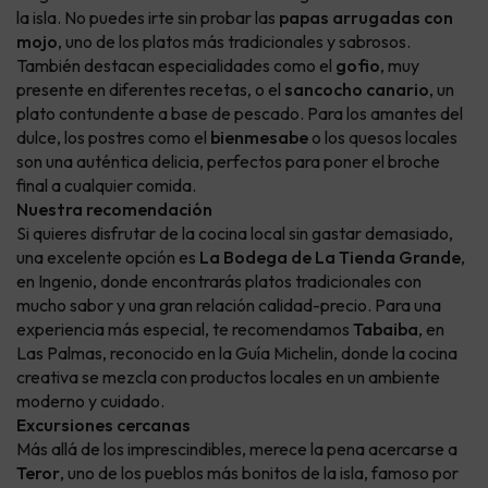
la isla. No puedes irte sin probar las
papas arrugadas con
mojo
, uno de los platos más tradicionales y sabrosos.
También destacan especialidades como el
gofio
, muy
presente en diferentes recetas, o el
sancocho canario
, un
plato contundente a base de pescado. Para los amantes del
dulce, los postres como el
bienmesabe
o los quesos locales
son una auténtica delicia, perfectos para poner el broche
final a cualquier comida.
Nuestra recomendación
Si quieres disfrutar de la cocina local sin gastar demasiado,
una excelente opción es
La Bodega de La Tienda Grande
,
en Ingenio, donde encontrarás platos tradicionales con
mucho sabor y una gran relación calidad-precio. Para una
experiencia más especial, te recomendamos
Tabaiba
, en
Las Palmas, reconocido en la Guía Michelin, donde la cocina
creativa se mezcla con productos locales en un ambiente
moderno y cuidado.
Excursiones cercanas
Más allá de los imprescindibles, merece la pena acercarse a
Teror
, uno de los pueblos más bonitos de la isla, famoso por