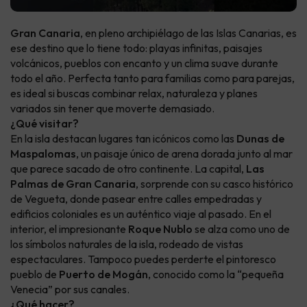
Gran Canaria
, en pleno archipiélago de las Islas Canarias, es
ese destino que lo tiene todo: playas infinitas, paisajes
volcánicos, pueblos con encanto y un clima suave durante
todo el año. Perfecta tanto para familias como para parejas,
es ideal si buscas combinar relax, naturaleza y planes
variados sin tener que moverte demasiado.
¿Qué visitar?
En la isla destacan lugares tan icónicos como las
Dunas de
Maspalomas
, un paisaje único de arena dorada junto al mar
que parece sacado de otro continente. La capital,
Las
Palmas de Gran Canaria
, sorprende con su casco histórico
de Vegueta, donde pasear entre calles empedradas y
edificios coloniales es un auténtico viaje al pasado. En el
interior, el impresionante
Roque Nublo
se alza como uno de
los símbolos naturales de la isla, rodeado de vistas
espectaculares. Tampoco puedes perderte el pintoresco
pueblo de
Puerto de Mogán
, conocido como la “pequeña
Venecia” por sus canales.
¿Qué hacer?