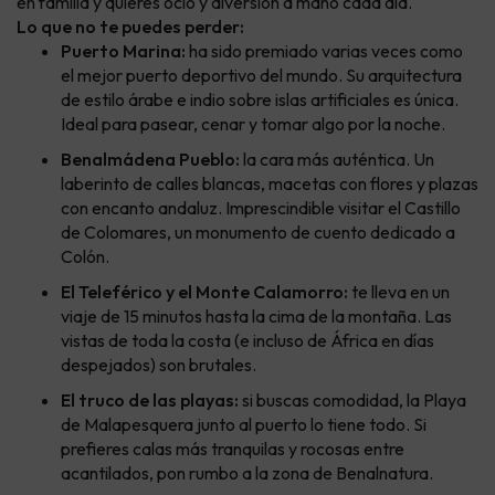
en familia y quieres ocio y diversión a mano cada día.
Lo que no te puedes perder:
Puerto Marina:
ha sido premiado varias veces como
el mejor puerto deportivo del mundo. Su arquitectura
de estilo árabe e indio sobre islas artificiales es única.
Ideal para pasear, cenar y tomar algo por la noche.
Benalmádena Pueblo:
la cara más auténtica. Un
laberinto de calles blancas, macetas con flores y plazas
con encanto andaluz. Imprescindible visitar el Castillo
de Colomares, un monumento de cuento dedicado a
Colón.
El Teleférico y el Monte Calamorro:
te lleva en un
viaje de 15 minutos hasta la cima de la montaña. Las
vistas de toda la costa (e incluso de África en días
despejados) son brutales.
El truco de las playas:
si buscas comodidad, la Playa
de Malapesquera junto al puerto lo tiene todo. Si
prefieres calas más tranquilas y rocosas entre
acantilados, pon rumbo a la zona de Benalnatura.