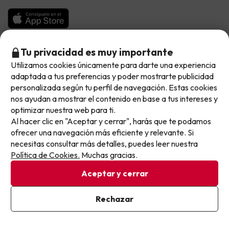
Chollos con Vuelo Incluido
Vacaciones en Noviembre
Hoteles con toboganes
Selección de la Newsletter
Tu privacidad es muy importante
Utilizamos cookies únicamente para darte una experiencia
No llegas tarde: llegas al siguiente.
Métodos de pago disponibles
Los favoritos de nuestros clientes
adaptada a tus preferencias y poder mostrarte publicidad
Este chollo ya ha caducado, pero cada día lanzamos
personalizada según tu perfil de navegación. Estas cookies
nuevas oportunidades para viajar mejor y pagar
nos ayudan a mostrar el contenido en base a tus intereses y
optimizar nuestra web para ti.
menos.
Al hacer clic en "Aceptar y cerrar", harás que te podamos
Apúntate y que el próximo no se te escape.
Condiciones generales
ofrecer una navegación más eficiente y relevante. Si
Privacidad datos
necesitas consultar más detalles, puedes leer nuestra
Pon tu mejor e-mail
Política de cookies
Política de Cookies.
Muchas gracias.
Aceptar y cerrar
Viajes para ti S.L.U. Copyright © Buscounchollo.com 2010 -
2026
Ya estoy suscrito
Rechazar
Al suscribirte, confirmas haber leído y estar de acuerdo con la
Política de Privacidad