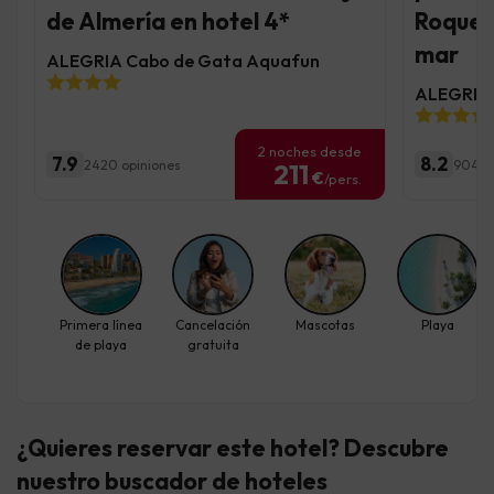
de Almería en hotel 4*
Roquet
mar
ALEGRIA Cabo de Gata Aquafun
ALEGRIA 
2 noches desde
7.9
8.2
2420 opiniones
9048 
211
€
/pers.
Primera línea
Cancelación
Mascotas
Playa
de playa
gratuita
¿Quieres reservar este hotel? Descubre
nuestro buscador de hoteles