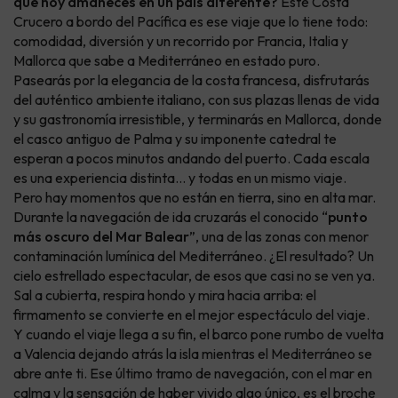
que hoy amaneces en un país diferente?
Este Costa
Crucero a bordo del Pacífica es ese viaje que lo tiene todo:
comodidad, diversión y un recorrido por Francia, Italia y
Mallorca que sabe a Mediterráneo en estado puro.
Pasearás por la elegancia de la costa francesa, disfrutarás
del auténtico ambiente italiano, con sus plazas llenas de vida
y su gastronomía irresistible, y terminarás en Mallorca, donde
el casco antiguo de Palma y su imponente catedral te
esperan a pocos minutos andando del puerto. Cada escala
es una experiencia distinta… y todas en un mismo viaje.
Pero hay momentos que no están en tierra, sino en alta mar.
Durante la navegación de ida cruzarás el conocido “
punto
más oscuro del Mar Balear
”, una de las zonas con menor
contaminación lumínica del Mediterráneo. ¿El resultado? Un
cielo estrellado espectacular, de esos que casi no se ven ya.
Sal a cubierta, respira hondo y mira hacia arriba: el
firmamento se convierte en el mejor espectáculo del viaje.
Y cuando el viaje llega a su fin, el barco pone rumbo de vuelta
a Valencia dejando atrás la isla mientras el Mediterráneo se
abre ante ti. Ese último tramo de navegación, con el mar en
calma y la sensación de haber vivido algo único, es el broche