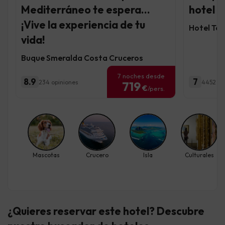
Mediterráneo te espera...
hotel 4
¡Vive la experiencia de tu
Hotel To
vida!
Buque Smeralda Costa Cruceros
7 noches desde
8.9
7
234 opiniones
4452 op
719
€
/pers.
Mascotas
Crucero
Isla
Culturales
¿Quieres reservar este hotel? Descubre