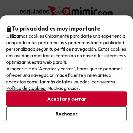
Tu privacidad es muy importante
Utilizamos cookies únicamente para darte una experiencia
Sobre Buscounchollo.com
No llegas tarde: llegas al siguiente.
adaptada a tus preferencias y poder mostrarte publicidad
Este chollo ya ha caducado, pero cada día lanzamos
personalizada según tu perfil de navegación. Estas cookies
¿Quiénes somos?
nuevas oportunidades para viajar mejor y pagar
nos ayudan a mostrar el contenido en base a tus intereses y
Top destinos
optimizar nuestra web para ti.
menos.
Tarjeta Regalo
Al hacer clic en "Aceptar y cerrar", harás que te podamos
Apúntate y que el próximo no se te escape.
Hoteles Andalucía
ofrecer una navegación más eficiente y relevante. Si
Top viajes destacados
Buscounchollo en los medios
necesitas consultar más detalles, puedes leer nuestra
Pon tu mejor e-mail
Hoteles Andorra
Política de Cookies.
Muchas gracias.
Blog
Viajes con Niños
Top fechas destacadas
Hoteles Cataluña
Aceptar y cerrar
Web Corporativa
Viajes de Ciudad
Hoteles Portugal
Verano
Ya estoy suscrito
Rechazar
Info y ayuda
Proveedores
Viajes de Novios
Al suscribirte, confirmas haber leído y estar de acuerdo con la
Hoteles Valencia
Puente de Agosto
Política de Privacidad
Opiniones de nuestros clientes
Viajes con mascotas
Contáctanos