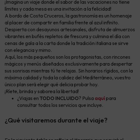
¡Imagina un viaje donde el sabor de las vacaciones no tiene
límites y cada mesa es una invitación a la felicidad!
A bordo de Costa Cruceros, la gastronomía es un homenaje
al placer de compartir en familia frente al azul infinito.
Despierta con desayunos artesanales, disfruta de almuerzos
vibrantes en bufés repletos de frescura y culmina el día con
cenas de gala a la carta donde la tradición italiana se sirve
con elegancia y mimo.
Aquí, los más pequeños son los protagonistas, con rincones
mágicos y menús diseñados exclusivamente para despertar
sus sonrisas mientras tú te relajas. Sin horarios rígidos, con la
máxima calidad y toda la calidez del Mediterráneo, vuestro
único plan será elegir qué delicia probar hoy.
¡Ríete, brinda y saborea la libertad!
¿Viajas en
TODO INCLUIDO
? Pulsa
aquí
para
consultar todos los servicios que incluye.
¿Qué visitaremos durante el viaje?
En la siguiente tabla se refleja el itinerario que seguirá el