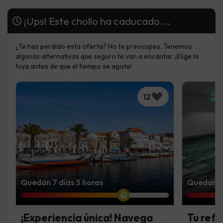
¡Ups! Este chollo ha caducado...
¿Te has perdido esta oferta? No te preocupes. Tenemos
algunas alternativas que seguro te van a encantar. ¡Elige la
tuya antes de que el tiempo se agote!
12
Quedan 7 días 5 horas
Quedan 6 
¡Experiencia única! Navega
Tu refu