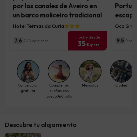
por los canales de Aveiro en
Portuga
un barco moliceiro tradicional
escapa
Hotel Termas da Curia
Oca Gran
1 noche desde
7.6
9.5
200 opiniones
9 opin
35
€
/pers.
Cancelación
Cumple tus
Mascotas
Ciudad
gratuita
sueños con
BuscoUnChollo
Descubre tu alojamiento