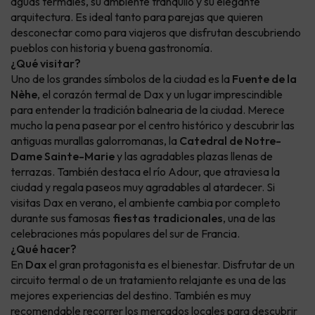
aguas termales, su ambiente tranquilo y su elegante
arquitectura. Es ideal tanto para parejas que quieren
desconectar como para viajeros que disfrutan descubriendo
pueblos con historia y buena gastronomía.
¿Qué visitar?
Uno de los grandes símbolos de la ciudad es la
Fuente de la
Nèhe
, el corazón termal de Dax y un lugar imprescindible
para entender la tradición balnearia de la ciudad. Merece
mucho la pena pasear por el centro histórico y descubrir las
antiguas murallas galorromanas, la
Catedral de Notre-
Dame Sainte-Marie
y las agradables plazas llenas de
terrazas. También destaca el río Adour, que atraviesa la
ciudad y regala paseos muy agradables al atardecer. Si
visitas Dax en verano, el ambiente cambia por completo
durante sus famosas
fiestas tradicionales
, una de las
celebraciones más populares del sur de Francia.
¿Qué hacer?
En
Dax
el gran protagonista es el bienestar. Disfrutar de un
circuito termal o de un tratamiento relajante es una de las
mejores experiencias del destino. También es muy
recomendable recorrer los mercados locales para descubrir