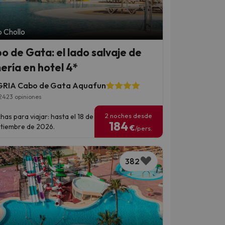
 Chollo
o de Gata: el lado salvaje de
ería en hotel 4*
RIA Cabo de Gata Aquafun
2423 opiniones
2 noches desde
has para viajar: hasta el 18 de
184
tiembre de 2026.
€
/pers.
382