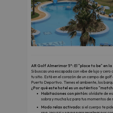
AR Golf Almerimar 5*: El "place to be" en l
Si buscas una escapada con vibe de lujo y cero
tu sitio. Está en el corazón de un campo de gol
Puerto Deportivo. Tienes el ambiente, los barqu
¿Por qué este hotel es un auténtico "match
Habitaciones con pintón:
olvídate de es
sobra y mucha luz para tus momentos de re
Modo relax activado:
si el cuerpo te pi
spa, jacuzzi y sauna para resetear por co