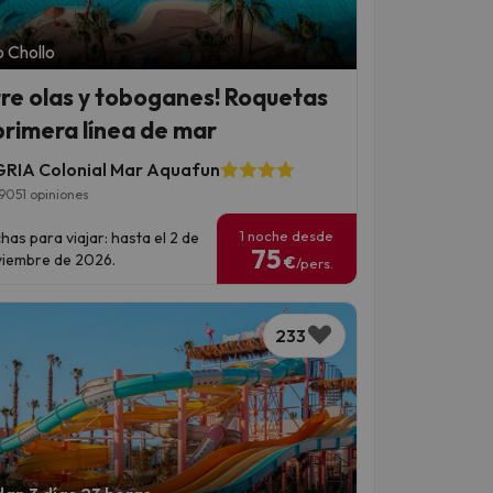
 Chollo
tre olas y toboganes! Roquetas
primera línea de mar
RIA Colonial Mar Aquafun
9051 opiniones
1 noche desde
has para viajar: hasta el 2 de
75
iembre de 2026.
€
/pers.
233