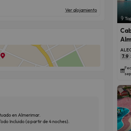
Ver alojamiento
Top
Cab
Alm
ALEG
7.9
Fec
sep
ituado en Almerimar.
do Incluido (a partir de 4 noches).