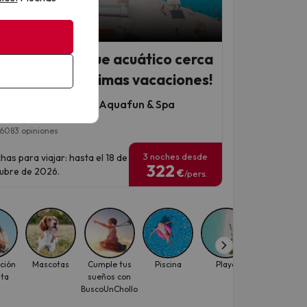
 Chollo
el 4* con parque acuático cerca
Cádiz: ¡tus próximas vacaciones!
RIA Costa Ballena Aquafun & Spa
6083 opiniones
3 noches desde
has para viajar: hasta el 18 de
322
ubre de 2026.
€
/pers.
ción
Mascotas
Cumple tus
Piscina
Playa
Viajes con
ita
sueños con
descuento
BuscoUnChollo
para
individuale