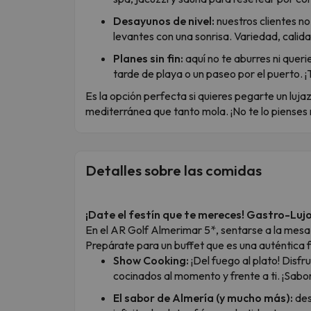
Desayunos de nivel:
nuestros clientes no
levantes con una sonrisa. Variedad, calid
Planes sin fin:
aquí no te aburres ni queri
tarde de playa o un paseo por el puerto. ¡
Es la opción perfecta si quieres pegarte un luja
mediterránea que tanto mola. ¡No te lo pienses
Detalles sobre las comidas
¡Date el festín que te mereces! Gastro-Luj
En el AR Golf Almerimar 5*, sentarse a la mesa
Prepárate para un buffet que es una auténtica f
Show Cooking:
¡Del fuego al plato! Disf
cocinados al momento y frente a ti. ¡Sabo
El sabor de Almería (y mucho más):
des