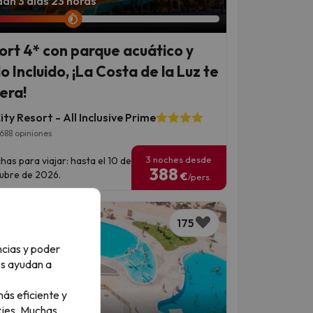
an 3 días 23 horas
ort 4* con parque acuático y
o Incluido, ¡La Costa de la Luz te
era!
ty Resort - All Inclusive Prime
688 opiniones
3 noches desde
has para viajar: hasta el 10 de
388
ubre de 2026.
€
/pers.
175
ncias y poder
os ayudan a
ás eficiente y
ies.
Muchas