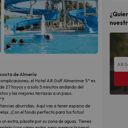
¿Quier
nuestr
a costa de Almería
 complicaciones, el Hotel AR Golf Almerimar 5* es
f de 27 hoyos y a solo 5 minutos andando del
itos y las mejores terrazas a un paso.
"?
tancias aburridas. Aquí vas a tener espacio de
lax. ¡Con el fondo perfecto para tus fotos!
de un extra, pásate por su zona de aguas. Tienes
mpleto (con cargo extra, pero merece la pena).