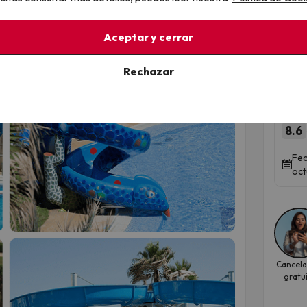
Top
Aceptar y cerrar
Hot
Rechazar
de 
ALEG
8.6
Fec
oct
Cancela
gratu