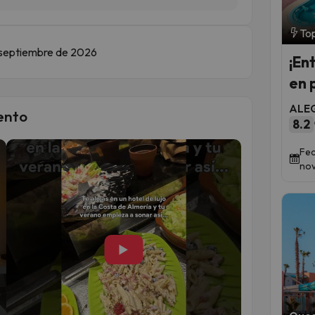
Top
de septiembre de 2026
¡En
en 
ALEG
ento
8.2
Fec
nov
▶