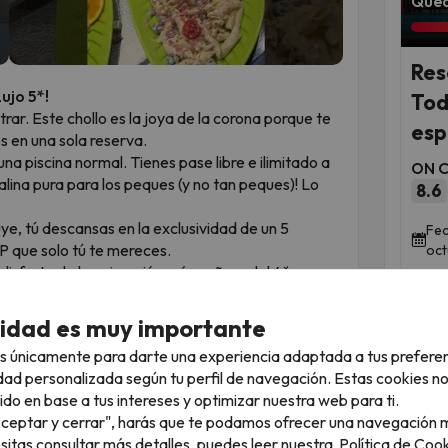
Qued
Res
ujo 5*!
Tod
trar. Este chollo es la joya de la corona porque te
esp
s en una sola reserva.
a piscina normal. Tienes pase libre e ilimitado a
ON Ci
alina pura para los peques (y no tan peques)! Lo
8.6
uye, tú descansas en la exclusividad de un 5
Fec
P que solo tú te mereces.
oct
 disfruta de la animación más cañera del 4* y
tes desconectar.
cuático, reserva tu escapada entre el 15 de junio y
cidad es muy importante
án abiertos!
s únicamente para darte una experiencia adaptada a tus prefere
dad personalizada según tu perfil de navegación. Estas cookies n
ido en base a tus intereses y optimizar nuestra web para ti.
"Aceptar y cerrar", harás que te podamos ofrecer una navegación m
esitas consultar más detalles, puedes leer nuestra
Política de Cook