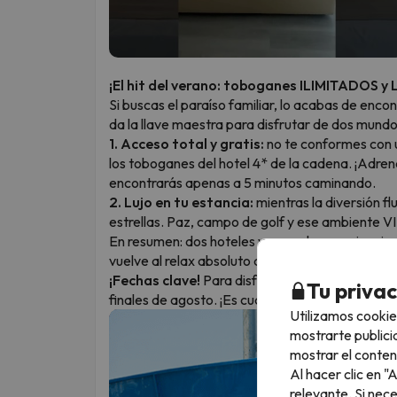
¡El hit del verano: toboganes ILIMITADOS y L
Si buscas el paraíso familiar, lo acabas de encon
da la llave maestra para disfrutar de dos mundo
1. Acceso total y gratis:
no te conformes con un
los toboganes del hotel 4* de la cadena. ¡Adren
encontrarás apenas a 5 minutos caminando.
2. Lujo en tu estancia:
mientras la diversión fl
estrellas. Paz, campo de golf y ese ambiente VI
En resumen: dos hoteles y una sola experiencia:
vuelve al relax absoluto de tu 5* cuando necesi
¡Fechas clave!
Para disfrutar de este paraíso a
Tu priva
finales de agosto. ¡Es cuando los toboganes est
Utilizamos cookie
mostrarte publici
mostrar el conten
Al hacer clic en 
relevante. Si nec