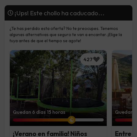
¡Ups! Este chollo ha caducado...
¿Te has perdido esta oferta? No te preocupes. Tenemos
algunas alternativas que seguro te van a encantar. ¡Elige la
tuya antes de que el tiempo se agote!
427
Quedan 6 días 15 horas
Quedan 2 
¡Verano en familia! Niños
Entre m