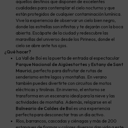
aquellos destinos que disponen de excelentes
cualidades para contemplar el cielo nocturno y que
están protegidos de cualquier contaminación lumínica.
Vive la experiencia de observar un cielo bien negro,
donde las estrellas son infinitas y te dejarán con la boca
abierta. Escápate de la ciudad y redescubre las
maravillas del universo desde los Pirineos, donde el
cielo se abre ante tus ojos.
¿Qué hacer?
La Vall de Boí es la puerta de entrada al espectacular
Parque Nacional de Aigüestortes
y
Estany de Sant
Maurici
, perfecto para disfrutar de rutas de
senderismo entre lagos y montañas. En verano
también puedes divertirte con circuitos de motos
eléctricas y tirolinas. En invierno, el entorno se
transforma en un escenario ideal para la nieve y las
actividades de montaña. Además, relajarse en el
Balneario de Caldes de Boí
es una experiencia
perfecta para desconectar tras un día activo.
Ríos, barrancos, cascadas y ciénagas y más de 200
estanques de formas y colores diversos dan vida a este