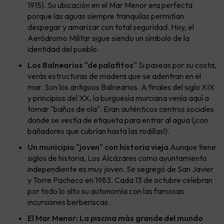
1915). Su ubicación en el Mar Menor era perfecta
porque las aguas siempre tranquilas permitían
despegar y amarizar con total seguridad. Hoy, el
Aeródromo Militar sigue siendo un símbolo de la
identidad del pueblo.
Los Balnearios "de palafitos"
Si paseas por su costa,
verás estructuras de madera que se adentran en el
mar. Son los antiguos Balnearios. A finales del siglo XIX
y principios del XX, la burguesía murciana venía aquí a
tomar "baños de ola". Eran auténticos centros sociales
donde se vestía de etiqueta para entrar al agua (¡con
bañadores que cubrían hasta las rodillas!).
Un municipio "joven" con historia vieja
Aunque tiene
siglos de historia, Los Alcázares como ayuntamiento
independiente es muy joven. Se segregó de San Javier
y Torre Pacheco en 1983. Cada 13 de octubre celebran
por todo lo alto su autonomía con las famosas
incursiones berberiscas.
El Mar Menor: La piscina más grande del mundo