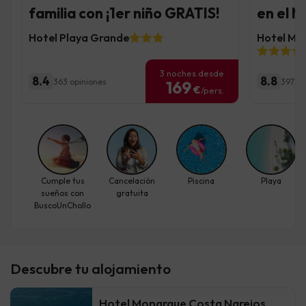
familia con ¡1er niño GRATIS!
en el 
Hotel Playa Grande
Hotel Mo
3 noches desde
8.4
8.8
363 opiniones
3972 o
169
€
/pers.
Cumple tus
Cancelación
Piscina
Playa
sueños con
gratuita
BuscoUnChollo
Descubre tu alojamiento
Hotel Monarque Costa Narejos