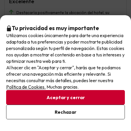
Excelente
Destacaría positivamente la ubicación del hotel, su
cercanía a la playa y la facilidad de aparcamiento en la
zona. Excepcional el servicio de camareros de
Tu privacidad es muy importante
restaurante y la buena calidad de la comida y
Utilizamos cookies únicamente para darte una experiencia
elaboración.
No llegas tarde: llegas al siguiente.
adaptada a tus preferencias y poder mostrarte publicidad
Este chollo ya ha caducado, pero cada día lanzamos
El baño de la habitación un tanto obsoleto, la taza del
personalizada según tu perfil de navegación. Estas cookies
sanitario deteriorada por el uso.
nuevas oportunidades para viajar mejor y pagar
nos ayudan a mostrar el contenido en base a tus intereses y
optimizar nuestra web para ti.
menos.
Al hacer clic en "Aceptar y cerrar", harás que te podamos
Apúntate y que el próximo no se te escape.
ofrecer una navegación más eficiente y relevante. Si
Jo Se Miguel
Viajó en familia
10
necesitas consultar más detalles, puedes leer nuestra
Pon tu mejor e-mail
Julio 2026
Política de Cookies.
Muchas gracias.
Excelente
Aceptar y cerrar
Me encanto todo, el personal muy atento, la recepcion
Ya estoy suscrito
Rechazar
del hotel, la comida, la piscina...todo
Al suscribirte, confirmas haber leído y estar de acuerdo con la
Política de Privacidad