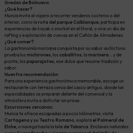
Gredas de Bolnuevo
.
¿Qué hacer?
Murcia invita al viajero a recorrer senderos costeros o del
interior, como la
ruta del parque Calblanque
, participa en
experiencias de kayak o snorkel en el litoral, o vive un día de
rafting y exploración de cuevas en el Cañón de Almadenes.
¿Qué comer?
La gastronomía murciana conquista por su sabor autóctono:
prueba los
michirones
, los
caballitos
, la
marinera
… y de
postre, los
paparajotes
, ese dulce que resume tradición y
sabor.
Nuestra recomendación
:
Para una experiencia gastronómica memorable, escoge un
restaurante con terraza cerca del casco antiguo, donde las
especialidades se preparan delante del comensal y la
atmósfera invita a disfrutar sin prisas.
Excursiones cercanas:
Murcia te ofrece escapadas a pocos kilómetros: visita
Cartagena y su Teatro Romano
, explora
el Palmeral de
Elche
, o navega hasta la
Isla de Tabarca
. Enclaves naturales