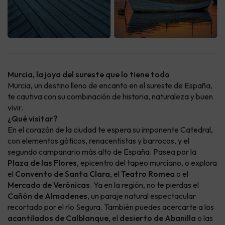
Murcia, la joya del sureste que lo tiene todo
Murcia, un destino lleno de encanto en el sureste de España,
te cautiva con su combinación de historia, naturaleza y buen
vivir.
¿Qué visitar?
En el corazón de la ciudad te espera su imponente Catedral,
con elementos góticos, renacentistas y barrocos, y el
segundo campanario más alto de España. Pasea por la
Plaza de las Flores
, epicentro del tapeo murciano, o explora
el
Convento de Santa Clara
, el
Teatro Romea
o el
Mercado de Verónicas
. Ya en la región, no te pierdas el
Cañón de Almadenes
, un paraje natural espectacular
recortado por el río Segura. También puedes acercarte a los
acantilados de Calblanque
, el
desierto de Abanilla
o las