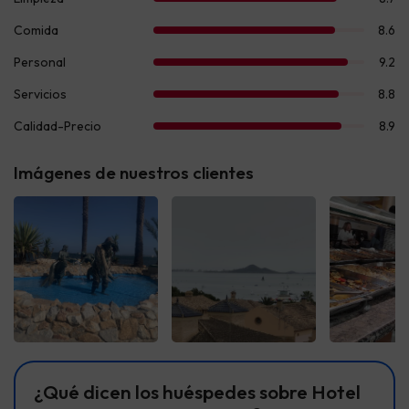
Imágenes de nuestros clientes
Ver todas
Ver todas
Ver t
¿Qué dicen los huéspedes sobre Hotel