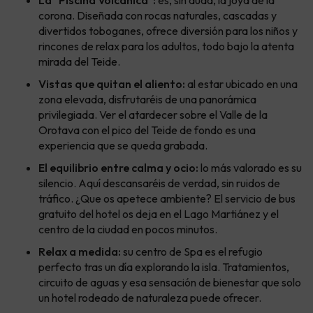
La "Piscina Volcánica":
es, sin duda, la joya de la
corona. Diseñada con rocas naturales, cascadas y
divertidos toboganes, ofrece diversión para los niños y
rincones de relax para los adultos, todo bajo la atenta
mirada del Teide.
Vistas que quitan el aliento:
al estar ubicado en una
zona elevada, disfrutaréis de una panorámica
privilegiada. Ver el atardecer sobre el Valle de la
Orotava con el pico del Teide de fondo es una
experiencia que se queda grabada.
El equilibrio entre calma y ocio:
lo más valorado es su
silencio. Aquí descansaréis de verdad, sin ruidos de
tráfico. ¿Que os apetece ambiente? El servicio de bus
gratuito del hotel os deja en el Lago Martiánez y el
centro de la ciudad en pocos minutos.
Relax a medida:
su centro de Spa es el refugio
perfecto tras un día explorando la isla. Tratamientos,
circuito de aguas y esa sensación de bienestar que solo
un hotel rodeado de naturaleza puede ofrecer.