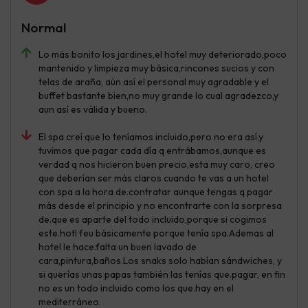
Normal
Lo más bonito los jardines,el hotel muy deteriorado,poco
mantenido y limpieza muy básica,rincones sucios y con
telas de araña, aún así el personal muy agradable y el
buffet bastante bien,no muy grande lo cual agradezco,y
aun así es válida y bueno.
El spa creí que lo teníamos incluido,pero no era así,y
tuvimos que pagar cada día q entrábamos,aunque es
verdad q nos hicieron buen precio,esta muy caro, creo
que deberían ser más claros cuando te vas a un hotel
con spa a la hora de.contratar aunque tengas q pagar
más desde el principio y no encontrarte con la sorpresa
de.que es aparte del todo incluido,porque si cogimos
este.hotl feu básicamente porque tenía spa.Ademas al
hotel le hace.falta un buen lavado de
cara,pintura,baños.Los snaks solo habían sándwiches, y
si querías unas papas también las tenías que.pagar, en fin
no es un todo incluido como los que.hay en el
mediterráneo.