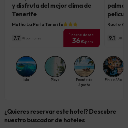
y disfruta del mejor clima de
palmer
Tenerife
películ
Muthu La Perla Tenerife
Route Act
1 noche desde
7.7
9.1
78 opiniones
108 op
36
€
/pers.
Isla
Playa
Puente de
Fin de Año
Agosto
¿Quieres reservar este hotel? Descubre
nuestro buscador de hoteles