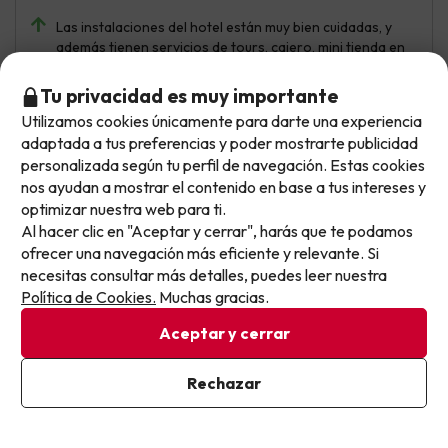
Las instalaciones del hotel están muy bien cuidadas, y
además tienen servicios de tours, cajero, mini tienda en
el mismo hotel. El personal muy majo y atento.
Tu privacidad es muy importante
El aparcamiento es de pago y complicado de aparcar por
Utilizamos cookies únicamente para darte una experiencia
la zona, la limpieza de las habitaciones es un poco
No llegas tarde: llegas al siguiente.
adaptada a tus preferencias y poder mostrarte publicidad
escueta y la comida debería ser más variada ya que
Este chollo ya ha caducado, pero cada día lanzamos
personalizada según tu perfil de navegación. Estas cookies
estamos en España y se lleva la dieta mediterránea
nuevas oportunidades para viajar mejor y pagar
nos ayudan a mostrar el contenido en base a tus intereses y
optimizar nuestra web para ti.
menos.
Al hacer clic en "Aceptar y cerrar", harás que te podamos
Apúntate y que el próximo no se te escape.
Pablo
Viajó en pareja
ofrecer una navegación más eficiente y relevante. Si
6
Noviembre 2025
necesitas consultar más detalles, puedes leer nuestra
Pon tu mejor e-mail
Política de Cookies.
Muchas gracias.
Normal
Aceptar y cerrar
La atención del personal y amabilidad.
Ya estoy suscrito
Rechazar
Está muy envejecido.
Al suscribirte, confirmas haber leído y estar de acuerdo con la
Política de Privacidad