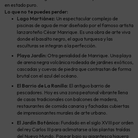
en estado puro.
Lo que no te puedes perder:
Lago Martiánez:
Un espectacular complejo de
piscinas de agua de mar diseñado por el famoso artista
lanzaroteño César Manrique. Es una obra de arte viva
donde el basalto negro, el agua turquesa y las
esculturas se integran a la perfección.
Playa Jardín:
Otra genialidad de Manrique. Una playa
de arena negra volcánica rodeada de jardines exóticos,
cascadas y cuevas de piedra que contrastan de forma
brutal con el azul del océano.
El Barrio de La Ranilla:
El antiguo barrio de
pescadores. Hoy es una zona peatonal vibrante llena
de casas tradicionales con balcones de madera,
restaurantes de comida canaria y fachadas cubiertas
de impresionantes murales de arte urbano.
El Jardín Botánico:
Fundado en el siglo XVIII por orden
del rey Carlos III para aclimatarse a las plantas traídas
del Nuevo Mundo. Pasear bajo su gigantesca higuera