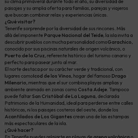
su clima primaveral durante todo el año, su diversidad de
paisajes y su amplia oferta para familias, parejas y viajeros
que buscan combinar relax y experiencias únicas.
¿Qué visitar?
Tenerife sorprende por la diversidad de sus rincones. Más
allá del imponente
Parque Nacional del Teide
, la isla invita a
descubrir pueblos con mucha personalidad como
Garachico
,
conocido por sus piscinas naturales de origen volcánico, o
Puerto de la Cruz
, referente histórico del turismo canario y
perfecto para pasear junto al mar.
El norte destaca por su carácter verde y tradicional, con
lugares como
Icod de los Vinos
, hogar del famoso
Drago
Milenario
, mientras que el sur combina playas amplias y
ambiente animado en zonas como
Costa Adeje
. Tampoco
puede faltar
San Cristóbal de La Laguna
, declarada
Patrimonio de la Humanidad, ideal para perderse entre calles
históricas, ni los paisajes costeros del oeste, donde los
Acantilados de Los Gigantes
crean una de las estampas
más espectaculares de la isla.
¿Qué hacer?
En Tenerife puedes relajarte en playas de
arena volcánica
o