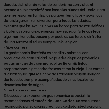
dorada, disfrutar de rutas de senderismo con vistas al
océano o subir en
teleférico
hasta las alturas del
Teide
. Para
quienes viajan en familia, los parques temáticos y acuáticos
de la isla garantizan diversión para todas las edades,
mientras que las
excursiones en barco
para avistar delfines
y ballenas son una experiencia muy especial. Si te apetece
algo más tranquilo, pasear por pueblos costeros o disfrutar
de una terraza al sol es siempre un buen plan.
¿Qué comer?
La gastronomía tinerfeña es sencilla y sabrosa, con
productos de gran calidad. No puedes dejar de probar las
papas arrugadas
con
mojo
, el
gofio
en distintas
preparaciones o pescados frescos como
la vieja
. Las carnes
a la brasa y los
quesos canarios
también ocupan un lugar
destacado, siempre acompañados de vinos locales con
denominación de origen.
Nuestra recomendación
Si buscas una experiencia gastronómica especial, te
recomendamos
El Rincón de Juan Carlos
, un restaurante
reconocido por su cocina creativa y cuidada, ideal para una