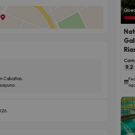
Qued
Nat
Gal
Ría
Camp
9.2
en Cabañas.
Fec
esayuno.
ago
026.