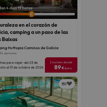
an 4 días 19 horas
uraleza en el corazón de
icia, camping a un paso de las
s Baixas
ing Huttopia Caminos de Galicia
34 opiniones
2 noches desde
has para viajar: del 23 de
89
sto al 31 de octubre de 2026
€
/pers.
151