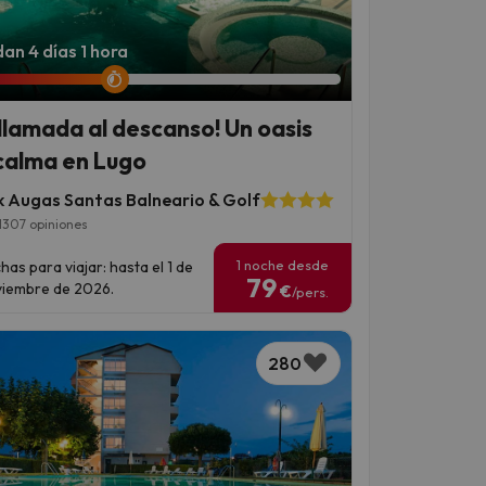
an 4 días 1 hora
 llamada al descanso! Un oasis
calma en Lugo
ik Augas Santas Balneario & Golf
1307 opiniones
1 noche desde
has para viajar: hasta el 1 de
79
iembre de 2026.
€
/pers.
280