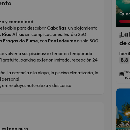
ento
Qued
leza y comodidad
petecible para descubrir
Cabañas
: un alojamiento
¡La
as
Rías Altas
sin complicaciones. Está a 250
as
Fragas do Eume
, con
Pontedeume
a solo 500
de 
e volver a sus piscinas: exterior en temporada
Iber
 gratuito, parking exterior limitado, recepción 24
8.8
Fec
, la cercanía a la playa, la piscina climatizada, la
nov
l personal.
, entre playa, naturaleza y descanso.
n estado puro