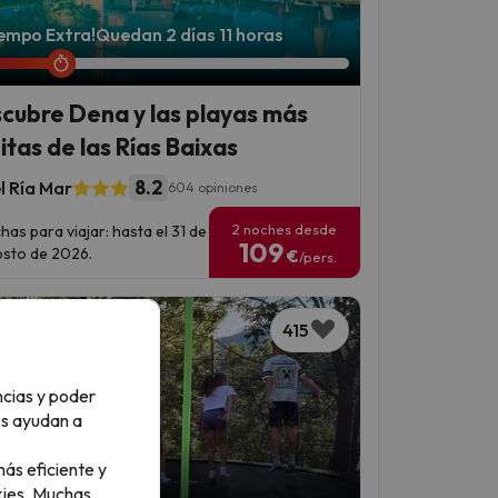
iempo Extra!
Quedan 2 días 11 horas
cubre Dena y las playas más
itas de las Rías Baixas
8.2
l Ría Mar
604 opiniones
2 noches desde
has para viajar: hasta el 31 de
109
sto de 2026.
€
/pers.
415
ncias y poder
os ayudan a
ás eficiente y
an 8 días 3 horas
ies.
Muchas