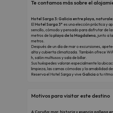
Te contamos más sobre el alojami
Hotel Sarga 3: Galicia entre playa, natura
El
Hotel Sarga 3*
es una elección práctica y a
sencillo, cómodo y pensado para disfrutar de l
metros de la
playa de la Magdalena
, junto a l
metros.
Después de un día de mar o excursiones, apetec
alta y cubierta climatizada. También ofrece WiFi
h, salón multiusos y sala de billar.
Sus huéspedes valoran especialmente la ubicación
limpieza, las camas cómodas y la amabilidad de
Reserva el Hotel Sarga y vive
Galicia
a tu ritmo
Motivos para visitar este destino
A Coruña: mar, historia y esencia gallega e