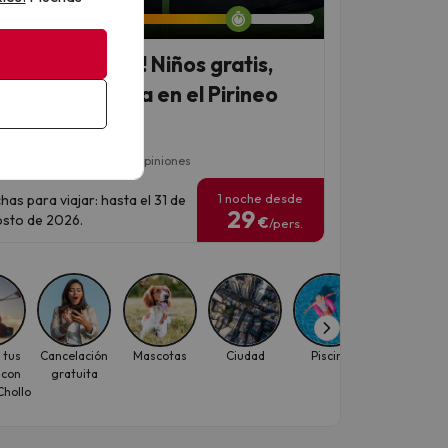
rano en familia! Niños gratis,
mación y piscina en el Pirineo
alán
7.1
 Taüll
2279 opiniones
1 noche desde
has para viajar: hasta el 31 de
29
sto de 2026.
€
/pers.
 tus
Cancelación
Mascotas
Ciudad
Piscina
Experiencia
 con
gratuita
de viaje
hollo