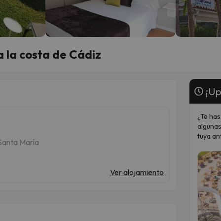
 la costa de Cádiz
¡Up
¿Te has
algunas
tuya an
 Santa María
Ver alojamiento