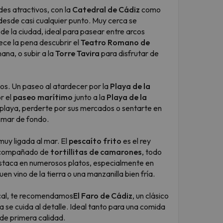
es atractivos, con la
Catedral de Cádiz
como
 desde casi cualquier punto. Muy cerca se
 de la ciudad, ideal para pasear entre arcos
ce la pena descubrir el
Teatro Romano de
ana, o subir a la
Torre Tavira
para disfrutar de
ados. Un paseo al atardecer por la
Playa de la
r el
paseo marítimo
junto a la
Playa de la
la playa, perderte por sus mercados o sentarte en
l mar de fondo.
muy ligada al mar. El
pescaíto frito
es el rey
, acompañado de
tortillitas de camarones
, todo
taca en numerosos platos, especialmente en
n vino de la tierra o una manzanilla bien fría.
ocal, te recomendamos
El Faro de Cádiz
, un clásico
a se cuida al detalle. Ideal tanto para una comida
de primera calidad.