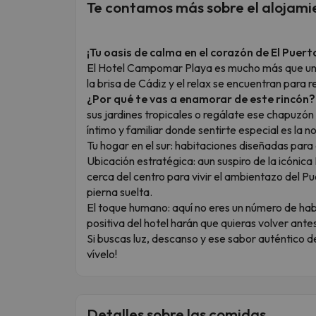
Te contamos más sobre el alojami
¡Tu oasis de calma en el corazón de El Puert
El Hotel Campomar Playa es mucho más que un l
la brisa de Cádiz y el relax se encuentran para
¿Por qué te vas a enamorar de este rincón?
sus jardines tropicales o regálate ese chapuzón
íntimo y familiar donde sentirte especial es la 
Tu hogar en el sur: habitaciones diseñadas para 
Ubicación estratégica: aun suspiro de la icónic
cerca del centro para vivir el ambientazo del P
pierna suelta.
El toque humano: aquí no eres un número de habi
positiva del hotel harán que quieras volver ante
Si buscas luz, descanso y ese sabor auténtico de
vívelo!
Detalles sobre las comidas