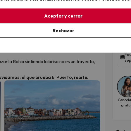
, tu paladar va a descubrir lo que es el "duende"
Tu 
Aceptar y cerrar
e Valdelagrana a la exclusividad de las calas
al m
 tan perfecta que tu Instagram no necesitará
Rechazar
esp
to Sherry a los palacios cargadores de Indias. Un
Gran
detiene (preferiblemente con una copa de Fino en
Fec
sep
zar la Bahía sintiendo la brisa no es un trayecto,
visamos: el que prueba El Puerto, repite.
Cancela
gratu