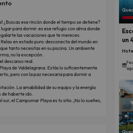
ento
Qued
o!
¿Buscas ese rincón donde el tiempo se detiene?
ugar para dormir: es ese refugio con alma donde
Esc
 regalarte las vacaciones que te mereces.
un 
Relax en estado puro: desconecta del mundo en
 que tanto necesitas en su piscina. Un ambiente
Hote
norma, no la excepción.
el descanso real.
Fec
a Playa de Valdelagrana. Estás lo suficientemente
ago
uerto, pero con la paz necesaria para dormir a
tación. La amabilidad de su equipo y la energía
s de haberte ido.
l sur, el Campomar Playa es tu sitio. ¡No lo sueñes,
Qued