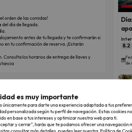
el orden de las comidas!
Días
a
del día de llegada.
apa
ía.
alojamiento antes de tu llegada y te confirmarán si
Inte
no en tu confirmación de reserva. ¡Estarán
8.2
n. Consulta los horarios de entrega de llaves y
Fec
estancia
de 
cidad es muy importante
s únicamente para darte una experiencia adaptada a tus prefere
ste de gala
dad personalizada según tu perfil de navegación. Estas cookies n
es alegría con clase. Olvida las guías: aquí el
ido en base a tus intereses y optimizar nuestra web para ti.
"Aceptar y cerrar", harás que te podamos ofrecer una navegación m
Qued
tín definitivo en la Ribera del Marisco. Entre
esitas consultar más detalles, puedes leer nuestra
Política de Cook