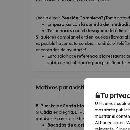
¿Vas a elegir
Pensión Completa
? ¡Toma nota d
Empezarás con la comida del mediodí
Terminarás con el desayuno
del último d
Si quieres cambiar el orden,
puedes llamar al 
es posible hacer este cambio. Tendrás el teléfo
encantados de ayudarte!
Esto solo hace referencia a la restauració
salida de la habitación para planificar tu 
Motivos para visitar este destino
Tu priva
Utilizamos cookie
El Puerto de Santa María: Donde el sur se vi
mostrarte publici
Si
Cádiz
es alegría,
El Puerto de Santa María
mostrar el conten
paraíso se camina, se bebe y se saborea.
Al hacer clic en 
Bocados de gloria:
prepárate para el fes
relevante. Si nec