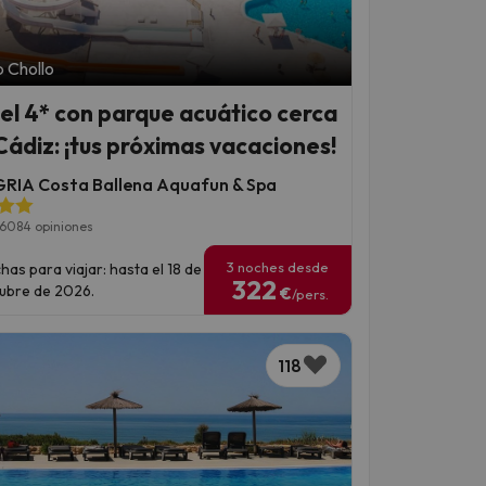
 Chollo
el 4* con parque acuático cerca
Cádiz: ¡tus próximas vacaciones!
RIA Costa Ballena Aquafun & Spa
6084 opiniones
3 noches desde
has para viajar: hasta el 18 de
322
ubre de 2026.
€
/pers.
118