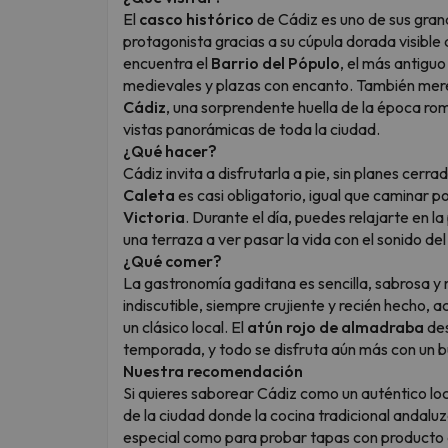
El
casco histórico
de Cádiz es uno de sus grand
protagonista gracias a su cúpula dorada visible
encuentra el
Barrio del Pópulo
, el más antiguo
medievales y plazas con encanto. También mere
Cádiz
, una sorprendente huella de la época rom
vistas panorámicas de toda la ciudad.
¿Qué hacer?
Cádiz invita a disfrutarla a pie, sin planes cerr
Caleta
es casi obligatorio, igual que caminar po
Victoria
. Durante el día, puedes relajarte en 
una terraza a ver pasar la vida con el sonido de
¿Qué comer?
La gastronomía gaditana es sencilla, sabrosa y 
indiscutible, siempre crujiente y recién hecho
un clásico local. El
atún rojo de almadraba
des
temporada, y todo se disfruta aún más con un bue
Nuestra recomendación
Si quieres saborear Cádiz como un auténtico l
de la ciudad donde la cocina tradicional andaluz
especial como para probar tapas con producto 