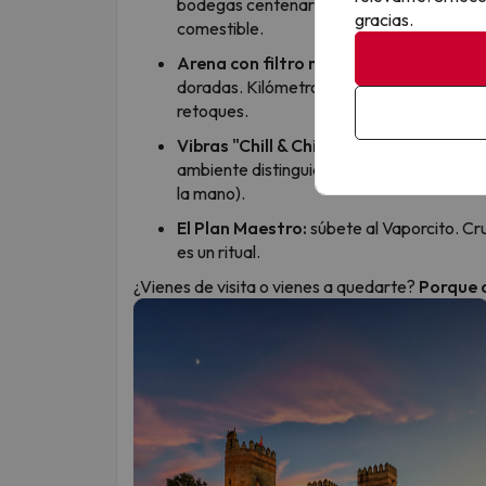
bodegas centenarias y tabernas con solera
gracias.
comestible.
Arena con filtro natural:
de la energía d
doradas. Kilómetros de costa con una luz
retoques.
Vibras "Chill & Chic":
de los yates de Puer
ambiente distinguido donde el tiempo se 
la mano).
El Plan Maestro:
súbete al Vaporcito. Cru
es un ritual.
¿Vienes de visita o vienes a quedarte?
Porque a