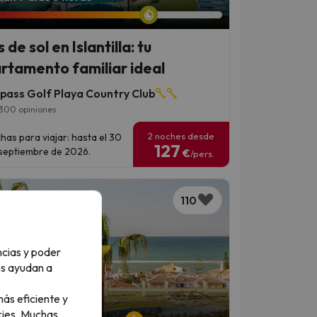
 de sol en Islantilla: tu
rtamento familiar ideal
rpass Golf Playa Country Club
300 opiniones
2 noches desde
has para viajar: hasta el 30
127
septiembre de 2026.
€
/pers.
110
ncias y poder
os ayudan a
ás eficiente y
an 6 días 14 horas
ies.
Muchas