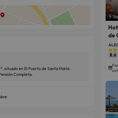
Top
Hot
de 
ALEG
8.6
Fec
, situado en El Puerto de Santa María.
oct
 Pensión Completa.
mbre