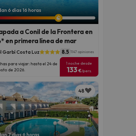
an 6 días 16 horas
apada a Conil de la Frontera en
4* en primera línea de mar
8.5
l Garbí Costa Luz
1147 opiniones
1 noche desde
has para viajar: hasta el 24 de
133
sto de 2026.
€
/pers.
48
an 7 días 6 horas