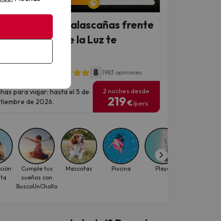
hotel 4* en Matalascañas frente
ar: ¡la Costa de la Luz te
era!
8
 Hotel del Coto
1983 opiniones
2 noches desde
has para viajar: hasta el 5 de
219
tiembre de 2026.
€
/pers.
ción
Cumple tus
Mascotas
Piscina
Playa
Viajes con
ita
sueños con
descuento
BuscoUnChollo
para
individuale