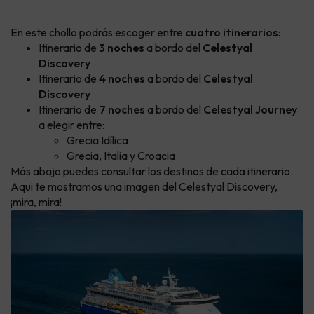
En este chollo podrás escoger entre
cuatro itinerarios
:
Itinerario de
3 noches
a bordo del
Celestyal
Discovery
Itinerario de
4 noches
a bordo del
Celestyal
Discovery
Itinerario de
7 noches
a bordo del
Celestyal Journey
a elegir entre:
Grecia Idílica
Grecia, Italia y Croacia
Más abajo puedes consultar los destinos de cada itinerario.
Aqui te mostramos una imagen del Celestyal Discovery,
¡mira, mira!