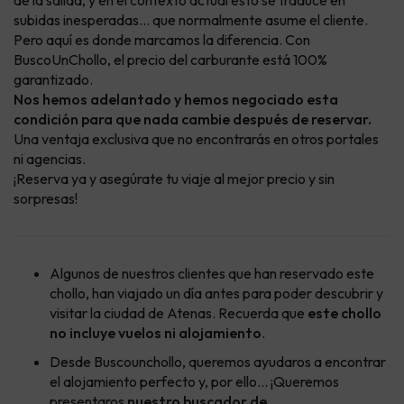
de la salida, y en el contexto actual esto se traduce en
subidas inesperadas… que normalmente asume el cliente.
Pero aquí es donde marcamos la diferencia. Con
BuscoUnChollo, el precio del carburante está 100%
garantizado.
Nos hemos adelantado y hemos negociado esta
condición para que nada cambie después de reservar.
Una ventaja exclusiva que no encontrarás en otros portales
ni agencias.
¡Reserva ya y asegúrate tu viaje al mejor precio y sin
sorpresas!
Algunos de nuestros clientes que han reservado este
chollo, han viajado un día antes para poder descubrir y
visitar la ciudad de Atenas. Recuerda que
este chollo
no incluye vuelos ni alojamiento
.
Desde Buscounchollo, queremos ayudaros a encontrar
el alojamiento perfecto y, por ello... ¡Queremos
presentaros
nuestro buscador de