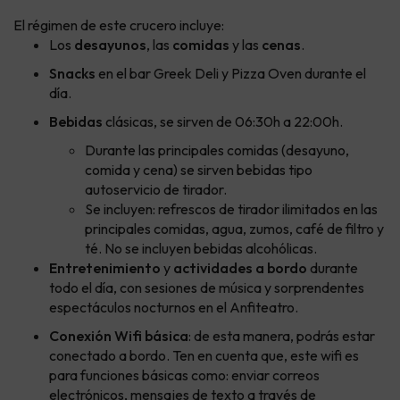
El régimen de este crucero incluye:
Los
desayunos
, las
comidas
y las
cenas
.
Snacks
en el bar Greek Deli y Pizza Oven durante el
día.
Bebidas
clásicas, se sirven de 06:30h a 22:00h.
Durante las principales comidas (desayuno,
comida y cena) se sirven bebidas tipo
autoservicio de tirador.
Se incluyen: refrescos de tirador ilimitados en las
principales comidas, agua, zumos, café de filtro y
té. No se incluyen bebidas alcohólicas.
Entretenimiento
y
actividades a bordo
durante
todo el día, con sesiones de música y sorprendentes
espectáculos nocturnos en el Anfiteatro.
Conexión Wifi básica
: de esta manera, podrás estar
conectado a bordo. Ten en cuenta que, este wifi es
para funciones básicas como: enviar correos
electrónicos, mensajes de texto a través de