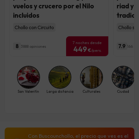
vuelos y crucero por el Nilo
riad y
incluidos
tradici
Chollo con Circuito
Chollo so
7 noches desde
8
7.9
3888 opiniones
166 op
449
€
/pers.
San Valentín
Larga distancia
Culturales
Ciudad
Con Buscounchollo, el precio que ves es el