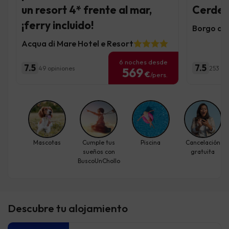
un resort 4* frente al mar,
Cerdeña
¡ferry incluido!
Borgo di 
Acqua di Mare Hotel e Resort
6 noches desde
7.5
7.5
49 opiniones
253 op
569
€
/pers.
Mascotas
Cumple tus
Piscina
Cancelación
sueños con
gratuita
BuscoUnChollo
Descubre tu alojamiento