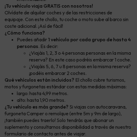
¡Tu vehículo viaja GRATIS con nosotros!
Olvídate de alquilar coches y de las restricciones de
equipaje. Con este chollo, tu coche o moto sube al barco sin
coste adicional. ¡Así de fácil!
¿Cómo funciona?
Puedes añadir
1 vehículo por cada grupo de hasta 4
personas
. Es decir:
¿Viajáis 1, 2, 3 o 4 personas personas en la misma
reserva? En este caso podréis embarcar 1 coche.
¿Viajáis 5, 6, 7 u 8 personas en la misma reserva?
¡podéis embarcar 2 coches.
Qué vehículos están incluidos?
El chollo cubre turismos,
motos y furgonetas estándar con estas medidas máximas:
largo: hasta 4,99 metros.
alto: hasta 1,90 metros.
¿Tu vehículo es más grande?
Si viajas con autocaravana,
furgoneta Camper o remolque (entre 5m y 9m de largo),
¡también puedes traerlo! Solo tendrás que abonar un
suplemento y consultarnos disponibilidad a través de nuestro
formulario de contacto antes de viajar.