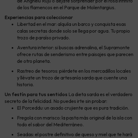
de Anghelu Ruju o déjate sorprender por el rosa infinito
de los flamencos en el Parque de Molentargius.
Experiencias para coleccionar
Libertad en el mar: alquila un barco y conquista esas
calas secretas donde solo se llega por agua. Tu propio
trozo de paraíso privado.
Aventura interior: si buscas adrenalina, el Supramonte
ofrece rutas de senderismo entre paisajes que parecen
de otro planeta.
Rastreo de tesoros: piérdete en los mercadillos locales
y llévate un trozo de artesanía sarda que cuente una
historia.
Un festín para tus sentidos
La dieta sarda es el verdadero
secreto de la felicidad. No puedes irte sin probar:
El Porceddu: un asado crujiente que es pura tradición.
Fregola con marisco: la pasta más original de la isla con
todo el sabor del Mediterráneo.
Seadas: el postre definitivo de queso y miel que te hará