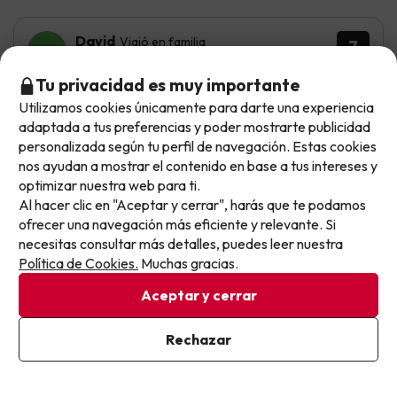
David
Viajó en familia
7
Julio 2026
Tu privacidad es muy importante
Bien
Utilizamos cookies únicamente para darte una experiencia
No llegas tarde: llegas al siguiente.
adaptada a tus preferencias y poder mostrarte publicidad
Apartamento comodo con ac. Justo de utensilios. Un
Este chollo ya ha caducado, pero cada día lanzamos
personalizada según tu perfil de navegación. Estas cookies
poco apartado para desplazarse
nuevas oportunidades para viajar mejor y pagar
nos ayudan a mostrar el contenido en base a tus intereses y
optimizar nuestra web para ti.
menos.
La limpieza creo que podria mejorar. Tube ataque de
Al hacer clic en "Aceptar y cerrar", harás que te podamos
alergia al dormir en el dormitorio. Dormí el resto de dias
Apúntate y que el próximo no se te escape.
en salin
ofrecer una navegación más eficiente y relevante. Si
necesitas consultar más detalles, puedes leer nuestra
Pon tu mejor e-mail
Política de Cookies.
Muchas gracias.
Aceptar y cerrar
Miguel Ángel
Viajó en familia
8
Julio 2026
Ya estoy suscrito
Rechazar
Muy bien
Al suscribirte, confirmas haber leído y estar de acuerdo con la
Política de Privacidad
La ubicación es muy tranquila y cerca de Issola Rossa.