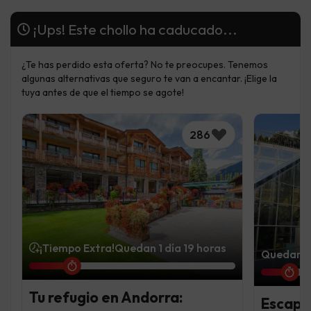
¡Ups! Este chollo ha caducado...
¿Te has perdido esta oferta? No te preocupes. Tenemos
algunas alternativas que seguro te van a encantar. ¡Elige la
tuya antes de que el tiempo se agote!
286
¡Tiempo Extra!
Quedan 1 día 19 horas
Quedan 1 
Tu refugio en Andorra:
Escapa