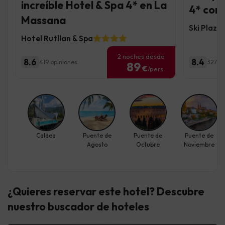
increíble Hotel & Spa 4* en La
4* con
Massana
Ski Plaza
Hotel Rutllan & Spa
2 noches desde
8.6
8.4
419 opiniones
3275 o
89
€
/pers.
Caldea
Puente de
Puente de
Puente de
Agosto
Octubre
Noviembre
¿Quieres reservar este hotel? Descubre
nuestro buscador de hoteles