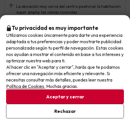
La ubicación muy cerca del centro peatonal, la habitación
super amplia, las camas comodas
Solo probamos el buffet del desayuno, que aún teniendo
Tu privacidad es muy importante
mucha variedad dejaba de desear....
Utilizamos cookies únicamente para darte una experiencia
No llegas tarde: llegas al siguiente.
adaptada a tus preferencias y poder mostrarte publicidad
Este chollo ya ha caducado, pero cada día lanzamos
personalizada según tu perfil de navegación. Estas cookies
nuevas oportunidades para viajar mejor y pagar
nos ayudan a mostrar el contenido en base a tus intereses y
optimizar nuestra web para ti.
menos.
Al hacer clic en "Aceptar y cerrar", harás que te podamos
Apúntate y que el próximo no se te escape.
ofrecer una navegación más eficiente y relevante. Si
necesitas consultar más detalles, puedes leer nuestra
Pon tu mejor e-mail
Política de Cookies.
Muchas gracias.
Aceptar y cerrar
Consuelo
Viajó en pareja
9.4
Febrero 2026
Ya estoy suscrito
Rechazar
Al suscribirte, confirmas haber leído y estar de acuerdo con la
Excelente
Política de Privacidad