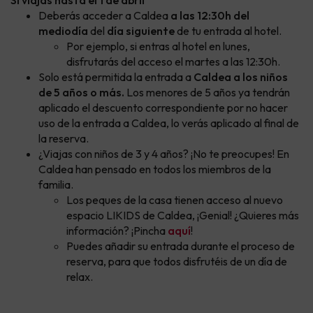
Si viajas hasta el 1 de abril
Deberás acceder a Caldea
a las 12:30h del
mediodía
del
día siguiente
de tu entrada al hotel.
Por ejemplo, si entras al hotel en lunes,
disfrutarás del acceso el martes a las 12:30h.
Solo está permitida la entrada a
Caldea a los niños
de 5 años o más.
Los menores de 5 años ya tendrán
aplicado el descuento correspondiente por no hacer
uso de la entrada a Caldea, lo verás aplicado al final de
la reserva.
¿Viajas con niños de 3 y 4 años? ¡No te preocupes! En
Caldea han pensado en todos los miembros de la
familia.
Los peques de la casa tienen acceso al nuevo
espacio LIKIDS de Caldea, ¡Genial! ¿Quieres más
información? ¡Pincha
aquí
!
Puedes añadir su entrada durante el proceso de
reserva, para que todos disfrutéis de un día de
relax.