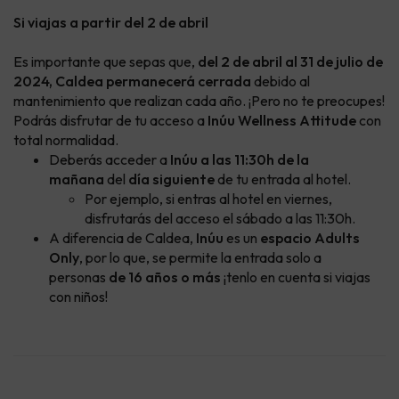
Si viajas a partir del 2 de abril
Es importante que sepas que,
del 2 de abril al 31 de julio de
2024, Caldea permanecerá cerrada
debido al
mantenimiento que realizan cada año. ¡Pero no te preocupes!
Podrás disfrutar de tu acceso a
Inúu Wellness Attitude
con
total normalidad.
Deberás acceder a
Inúu a las 11:30h de la
mañana
del
día siguiente
de tu entrada al hotel.
Por ejemplo, si entras al hotel en viernes,
disfrutarás del acceso el sábado a las 11:30h.
A diferencia de Caldea,
Inúu
es un
espacio
Adults
Only
, por lo que, se permite la entrada solo a
personas
de 16 años o más
¡tenlo en cuenta si viajas
con niños!