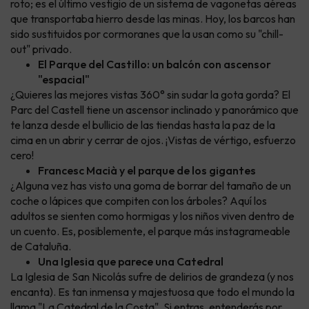
roto; es el último vestigio de un sistema de vagonetas aéreas
que transportaba hierro desde las minas. Hoy, los barcos han
sido sustituidos por cormoranes que la usan como su "chill-
out" privado.
El Parque del Castillo: un balcón con ascensor
"espacial"
¿Quieres las mejores vistas 360° sin sudar la gota gorda? El
Parc del Castell tiene un ascensor inclinado y panorámico que
te lanza desde el bullicio de las tiendas hasta la paz de la
cima en un abrir y cerrar de ojos. ¡Vistas de vértigo, esfuerzo
cero!
Francesc Macià y el parque de los gigantes
¿Alguna vez has visto una goma de borrar del tamaño de un
coche o lápices que compiten con los árboles? Aquí los
adultos se sienten como hormigas y los niños viven dentro de
un cuento. Es, posiblemente, el parque más instagrameable
de Cataluña.
Una Iglesia que parece una Catedral
La Iglesia de San Nicolás sufre de delirios de grandeza (y nos
encanta). Es tan inmensa y majestuosa que todo el mundo la
llama "La Catedral de la Costa". Si entras, entenderás por