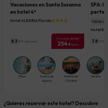
Vacaciones en Santa Susanna
SPA: la
en hotel 4*
perfect
Hotel ALEGRIA Florida
Varias ac
Hotel Ro
3 noches desde
8.3
7.8
374 opiniones
1721 o
254
€
/pers.
Playa
Puente de
Puente de
Verano
Agosto
Octubre
¿Quieres reservar este hotel? Descubre