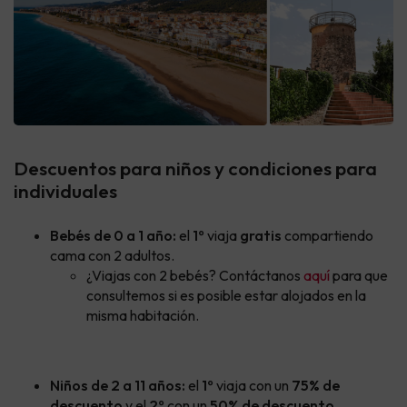
Descuentos para niños y condiciones para
individuales
Bebés de 0 a 1 año:
el
1º
viaja
gratis
compartiendo
cama con 2 adultos.
¿Viajas con 2 bebés? Contáctanos
aquí
para que
consultemos si es posible estar alojados en la
misma habitación.
Niños de 2 a 11 años:
el
1º
viaja con un
75
% de
descuento
y el
2º
con un
50% de descuento
.