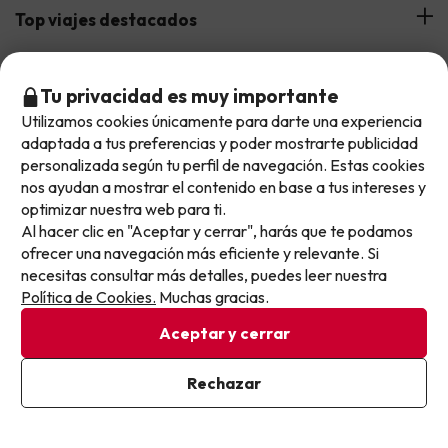
Hoteles Andalucía
Top viajes destacados
Buscounchollo en los medios
Hoteles Andorra
Blog
Viajes con Niños
Top fechas destacadas
Hoteles Cataluña
Tu privacidad es muy importante
Web Corporativa
Viajes de Ciudad
Utilizamos cookies únicamente para darte una experiencia
No llegas tarde: llegas al siguiente.
Hoteles Portugal
Verano
adaptada a tus preferencias y poder mostrarte publicidad
Info y ayuda
Proveedores
Viajes de Novios
Este chollo ya ha caducado, pero cada día lanzamos
personalizada según tu perfil de navegación. Estas cookies
Hoteles Valencia
Puente de Agosto
nuevas oportunidades para viajar mejor y pagar
nos ayudan a mostrar el contenido en base a tus intereses y
Opiniones de nuestros clientes
Viajes con mascotas
Contáctanos
optimizar nuestra web para ti.
menos.
Descarga GRATIS nuestra app
Hoteles Galicia
Vacaciones en Agosto
Al hacer clic en "Aceptar y cerrar", harás que te podamos
Apúntate y que el próximo no se te escape.
Más de 3 MILLONES de descargas y una valoración de 4,7/5.
Viajes para grupos
Chollos con Todo Incluido
Preguntas frecuentes
ofrecer una navegación más eficiente y relevante. Si
Hoteles en Islas
Vacaciones en Septiembre
necesitas consultar más detalles, puedes leer nuestra
Chollos en la playa
Pon tu mejor e-mail
Política de Cookies.
Muchas gracias.
Hoteles Salou
Vacaciones en Octubre
Chollos con Vuelo Incluido
Aceptar y cerrar
Vacaciones en Noviembre
Hoteles con toboganes
Ya estoy suscrito
Rechazar
Al suscribirte, confirmas haber leído y estar de acuerdo con la
Selección de la Newsletter
Política de Privacidad