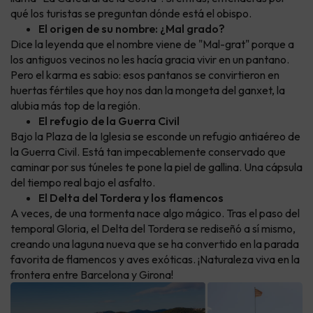
qué los turistas se preguntan dónde está el obispo.
El origen de su nombre: ¿Mal grado?
Dice la leyenda que el nombre viene de "Mal-grat" porque a
los antiguos vecinos no les hacía gracia vivir en un pantano.
Pero el karma es sabio: esos pantanos se convirtieron en
huertas fértiles que hoy nos dan la mongeta del ganxet, la
alubia más top de la región.
El refugio de la Guerra Civil
Bajo la Plaza de la Iglesia se esconde un refugio antiaéreo de
la Guerra Civil. Está tan impecablemente conservado que
caminar por sus túneles te pone la piel de gallina. Una cápsula
del tiempo real bajo el asfalto.
El Delta del Tordera y los flamencos
A veces, de una tormenta nace algo mágico. Tras el paso del
temporal Gloria, el Delta del Tordera se rediseñó a sí mismo,
creando una laguna nueva que se ha convertido en la parada
favorita de flamencos y aves exóticas. ¡Naturaleza viva en la
frontera entre Barcelona y Girona!