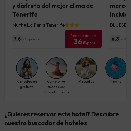
y disfruta del mejor clima de
merece
Tenerife
Incluid
Muthu La Perla Tenerife
BLUESEA 
1 noche desde
7.6
6.8
77 opiniones
210 op
36
€
/pers.
Cancelación
Cumple tus
Mascotas
Piscina
gratuita
sueños con
BuscoUnChollo
¿Quieres reservar este hotel? Descubre
nuestro buscador de hoteles