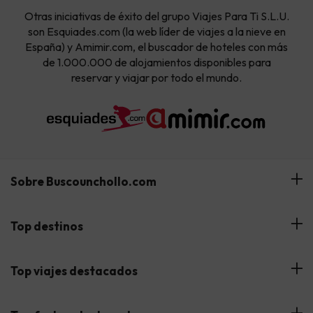
Otras iniciativas de éxito del grupo Viajes Para Ti S.L.U.
son Esquiades.com (la web líder de viajes a la nieve en
España) y Amimir.com, el buscador de hoteles con más
de 1.000.000 de alojamientos disponibles para
reservar y viajar por todo el mundo.
Sobre Buscounchollo.com
¿Quiénes somos?
Top destinos
Tarjeta Regalo
Hoteles Andalucía
Top viajes destacados
Buscounchollo en los medios
Hoteles Andorra
Blog
Viajes con Niños