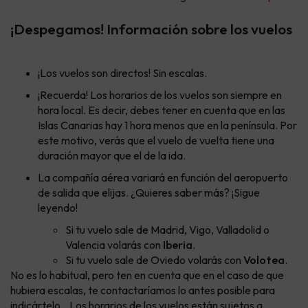
¡Despegamos! Información sobre los vuelos
¡Los vuelos son directos! Sin escalas.
¡Recuerda! Los horarios de los vuelos son siempre en
hora local. Es decir, debes tener en cuenta que en las
Islas Canarias hay 1 hora menos que en la península. Por
este motivo, verás que el vuelo de vuelta tiene una
duración mayor que el de la ida.
La compañía aérea variará en función del aeropuerto
de salida que elijas. ¿Quieres saber más? ¡Sigue
leyendo!
Si tu vuelo sale de Madrid, Vigo, Valladolid o
Valencia volarás con
Iberia
.
Si tu vuelo sale de Oviedo volarás con
Volotea
.
No es lo habitual, pero ten en cuenta que en el caso de que
hubiera escalas, te contactaríamos lo antes posible para
indicártelo. Los horarios de los vuelos están sujetos a