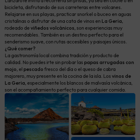
Lanzarote invita a recorrerla sin prisas, ya sea en coche o en
bicicleta, disfrutando de sus carreteras entre volcanes.
Relajarse en sus playas, practicar snorkel o buceo en aguas
cristalinas o disfrutar de una cata de vinos en
La Geria
,
rodeado de
viñedos volcánicos
, son experiencias muy
recomendables. También es un destino perfecto para el
senderismo suave, con rutas accesibles y paisajes únicos.
¿Qué comer?
La gastronomía local combina tradición y producto de
calidad. No puedes irte sin probar las
papas arrugadas con
mojo
, el
pescado
fresco del día o el queso de cabra
majorero, muy presente en la cocina de la isla. Los
vinos de
La Geria
, especialmente los blancos de malvasía volcánica,
son el acompañamiento perfecto para cualquier comida.