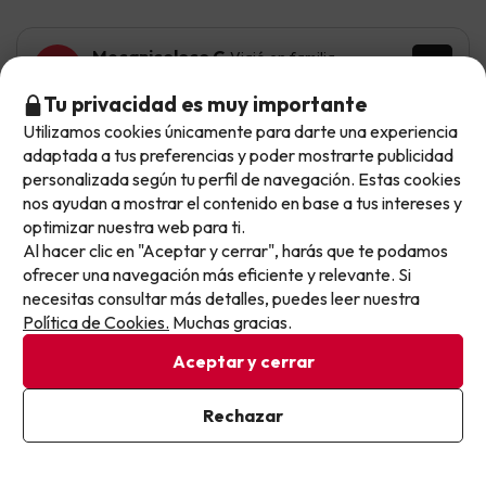
Mecanicoloco C
Viajó en familia
8
Julio 2026
Tu privacidad es muy importante
Muy bien
Utilizamos cookies únicamente para darte una experiencia
No llegas tarde: llegas al siguiente.
adaptada a tus preferencias y poder mostrarte publicidad
La cercanía de la playa
Este chollo ya ha caducado, pero cada día lanzamos
personalizada según tu perfil de navegación. Estas cookies
nuevas oportunidades para viajar mejor y pagar
nos ayudan a mostrar el contenido en base a tus intereses y
Todo bien Pero mejorable el estado de las abitaciones
optimizar nuestra web para ti.
menos.
Al hacer clic en "Aceptar y cerrar", harás que te podamos
Apúntate y que el próximo no se te escape.
ofrecer una navegación más eficiente y relevante. Si
Mostrar más opiniones
necesitas consultar más detalles, puedes leer nuestra
Pon tu mejor e-mail
Política de Cookies.
Muchas gracias.
Si tienes dudas antes de reservar, puedes consultar nuestro
Aceptar y cerrar
apartado de
preguntas frecuentes
.
Ya estoy suscrito
Rechazar
Al suscribirte, confirmas haber leído y estar de acuerdo con la
Política de Privacidad
Otras iniciativas de éxito del grupo Viajes Para Ti S.L.U.