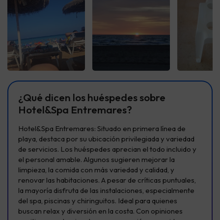
Ver todas
Ver todas
Ver t
¿Qué dicen los huéspedes sobre
Hotel&Spa Entremares?
Hotel&Spa Entremares: Situado en primera línea de
playa, destaca por su ubicación privilegiada y variedad
de servicios. Los huéspedes aprecian el todo incluido y
el personal amable. Algunos sugieren mejorar la
limpieza, la comida con más variedad y calidad, y
renovar las habitaciones. A pesar de críticas puntuales,
la mayoría disfruta de las instalaciones, especialmente
del spa, piscinas y chiringuitos. Ideal para quienes
buscan relax y diversión en la costa. Con opiniones