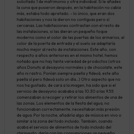
solicitado 1 de matrimonio y otra individual. Si le añades
la cuna que pusieron después, en la habitación no cabía
más, estaba todo apretado. - lo único, que eran dos
habitaciones y nos la dieron no contiguas pero sí
cercanas. Las habitaciones contrastan con el resto de
las instalaciones, si las dieran un pequeño toque
moderno como el color de las puertas de los armarios, el
color de la puerta de entrada y el suelo se adaptaría
mucho mejor al resto de instalaciones. Este año, con
respecto a años anteriores en el mismo hotel, hemos
notado que no hay tanta variedad de productos (otros
años Donuts al desayuno normales y de chocolate, este
año ni rastro. Ponían siempre paella y fideuá, este año
paella sí pero fideuá solo un día...) Otro aspecto que no
nos ha gustado, de cara a la imagen, ha sido que si el
servicio de desayuno acababa a las 10.30 a las 9.55
comenzaban a recoger y retirar los alimentos de una de
las zonas. Los elementos de la fiesta del agua, no
funcionaban correctamente, necesitaban más presión
de agua. Por la noche, añadiría algo de música en vivo o
similar a la zona del todo incluido. También, cuando
acaba el servicio de alimentos de todo incluido del
chiringuito, daría con las consumiciones un pequeño