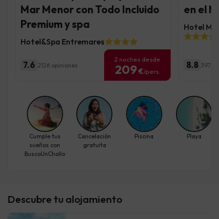
Mar Menor con Todo Incluido
en el 
Premium y spa
Hotel Mo
Hotel&Spa Entremares
2 noches desde
7.6
8.8
2126 opiniones
3972 o
209
€
/pers.
Cumple tus
Cancelación
Piscina
Playa
sueños con
gratuita
BuscoUnChollo
Descubre tu alojamiento