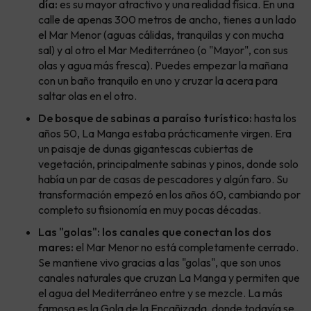
día:
es su mayor atractivo y una realidad física. En una
calle de apenas 300 metros de ancho, tienes a un lado
el Mar Menor (aguas cálidas, tranquilas y con mucha
sal) y al otro el Mar Mediterráneo (o "Mayor", con sus
olas y agua más fresca). Puedes empezar la mañana
con un baño tranquilo en uno y cruzar la acera para
saltar olas en el otro.
De bosque de sabinas a paraíso turístico:
hasta los
años 50, La Manga estaba prácticamente virgen. Era
un paisaje de dunas gigantescas cubiertas de
vegetación, principalmente sabinas y pinos, donde solo
había un par de casas de pescadores y algún faro. Su
transformación empezó en los años 60, cambiando por
completo su fisionomía en muy pocas décadas.
Las "golas": los canales que conectan los dos
mares:
el Mar Menor no está completamente cerrado.
Se mantiene vivo gracias a las "golas", que son unos
canales naturales que cruzan La Manga y permiten que
el agua del Mediterráneo entre y se mezcle. La más
famosa es la Gola de la Encañizada, donde todavía se