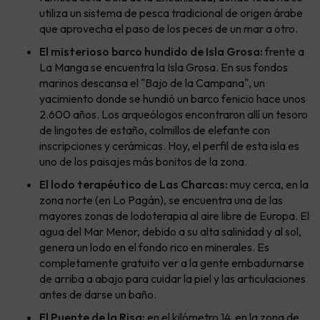
utiliza un sistema de pesca tradicional de origen árabe
que aprovecha el paso de los peces de un mar a otro.
El misterioso barco hundido de Isla Grosa:
frente a
La Manga se encuentra la Isla Grosa. En sus fondos
marinos descansa el "Bajo de la Campana", un
yacimiento donde se hundió un barco fenicio hace unos
2.600 años. Los arqueólogos encontraron allí un tesoro
de lingotes de estaño, colmillos de elefante con
inscripciones y cerámicas. Hoy, el perfil de esta isla es
uno de los paisajes más bonitos de la zona.
El lodo terapéutico de Las Charcas:
muy cerca, en la
zona norte (en Lo Pagán), se encuentra una de las
mayores zonas de lodoterapia al aire libre de Europa. El
agua del Mar Menor, debido a su alta salinidad y al sol,
genera un lodo en el fondo rico en minerales. Es
completamente gratuito ver a la gente embadurnarse
de arriba a abajo para cuidar la piel y las articulaciones
antes de darse un baño.
El Puente de la Risa:
en el kilómetro 14, en la zona de