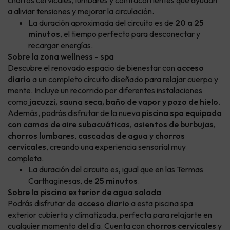
chorros cervicales, lumbares y contracorrientes que ayudan
a aliviar tensiones y mejorar la circulación.
La duración aproximada del circuito es de
20 a 25
minutos
, el tiempo perfecto para desconectar y
recargar energías.
Sobre la zona wellness - spa
Descubre el renovado espacio de bienestar con
acceso
diario
a un completo circuito diseñado para relajar cuerpo y
mente. Incluye un recorrido por diferentes instalaciones
como
jacuzzi, sauna seca, baño de vapor y pozo de hielo
.
Además, podrás disfrutar de la nueva
piscina spa equipada
con camas de aire subacuáticas
,
asientos de burbujas
,
chorros lumbares
,
cascadas de agua y chorros
cervicales
, creando una experiencia sensorial muy
completa.
La duración del circuito es, igual que en las Termas
Carthaginesas, de
25 minutos
.
Sobre la piscina exterior de agua salada
Podrás disfrutar de
acceso diario
a esta piscina spa
exterior cubierta y climatizada, perfecta para relajarte en
cualquier momento del día. Cuenta con
chorros cervicales
y