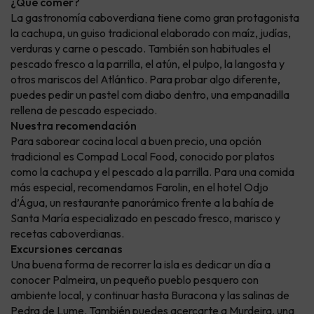
¿Qué comer?
La gastronomía caboverdiana tiene como gran protagonista
la cachupa, un guiso tradicional elaborado con maíz, judías,
verduras y carne o pescado. También son habituales el
pescado fresco a la parrilla, el atún, el pulpo, la langosta y
otros mariscos del Atlántico. Para probar algo diferente,
puedes pedir un pastel com diabo dentro, una empanadilla
rellena de pescado especiado.
Nuestra recomendación
Para saborear cocina local a buen precio, una opción
tradicional es Compad Local Food, conocido por platos
como la cachupa y el pescado a la parrilla. Para una comida
más especial, recomendamos Farolin, en el hotel Odjo
d’Água, un restaurante panorámico frente a la bahía de
Santa María especializado en pescado fresco, marisco y
recetas caboverdianas.
Excursiones cercanas
Una buena forma de recorrer la isla es dedicar un día a
conocer Palmeira, un pequeño pueblo pesquero con
ambiente local, y continuar hasta Buracona y las salinas de
Pedra de Lume. También puedes acercarte a Murdeira, una