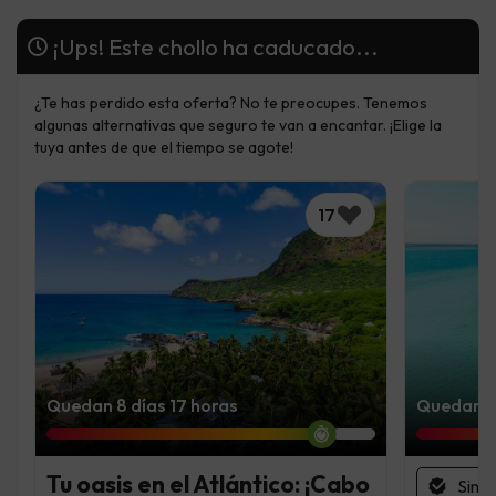
¡Ups! Este chollo ha caducado...
¿Te has perdido esta oferta? No te preocupes. Tenemos
algunas alternativas que seguro te van a encantar. ¡Elige la
tuya antes de que el tiempo se agote!
17
Quedan 8 días 17 horas
Quedan 5 
Tu oasis en el Atlántico: ¡Cabo
Sin 