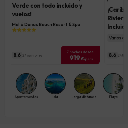
Verde con todo incluido y
¡Caribe
vuelos!
Rivier
Meliá Dunas Beach Resort & Spa
Incluid
Varios al
7 noches desde
8.6
8.6
27 opiniones
248 o
919
€
/pers.
Apartamentos
Isla
Larga distancia
Playa