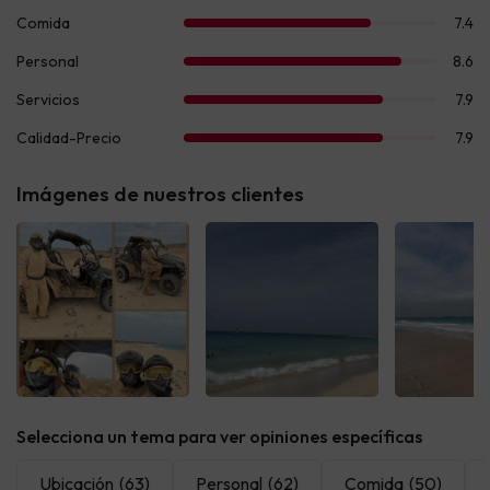
Imágenes de nuestros clientes
Ver todas
Ver todas
Ver t
Selecciona un tema para ver opiniones específicas
Ubicación
(63)
Personal
(62)
Comida
(50)